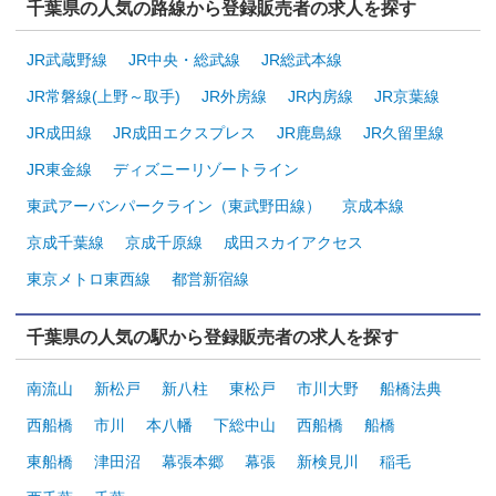
千葉県の人気の路線から登録販売者の求人を探す
JR武蔵野線
JR中央・総武線
JR総武本線
JR常磐線(上野～取手)
JR外房線
JR内房線
JR京葉線
JR成田線
JR成田エクスプレス
JR鹿島線
JR久留里線
JR東金線
ディズニーリゾートライン
東武アーバンパークライン（東武野田線）
京成本線
京成千葉線
京成千原線
成田スカイアクセス
東京メトロ東西線
都営新宿線
千葉県の人気の駅から登録販売者の求人を探す
南流山
新松戸
新八柱
東松戸
市川大野
船橋法典
西船橋
市川
本八幡
下総中山
西船橋
船橋
東船橋
津田沼
幕張本郷
幕張
新検見川
稲毛