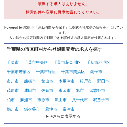
該当する求人はありません。
検索条件を変更し再度検索してください。
Powered by 駅探 ※「通勤時間から探す」は株式会社駅探の情報を元にしてい
ます。
入力駅から指定時間内で到達できる駅付近の求人情報が検索されます。
千葉県の市区町村から登録販売者の求人を探す
千葉市
千葉市中央区
千葉市花見川区
千葉市稲毛区
千葉市若葉区
千葉市緑区
千葉市美浜区
銚子市
市川市
船橋市
館山市
木更津市
松戸市
野田市
茂原市
成田市
佐倉市
東金市
旭市
習志野市
柏市
勝浦市
市原市
流山市
八千代市
我孫子市
鴨川市
鎌ケ谷市
君津市
富津市
+さらに表示する