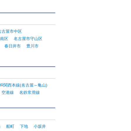
。
名古屋市中区
南区
名古屋市守山区
春日井市
豊川市
JR関西本線(名古屋～亀山)
・空港線
名鉄常滑線
橋
船町
下地
小坂井