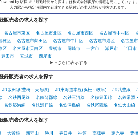
Powered by 駅探 ※「通勤時間から探す」は株式会社駅探の情報を元にしています
入力駅から指定時間内で到達できる駅付近の求人情報が検索されます。
録販売者の求人を探す
名古屋市東区
名古屋市北区
名古屋市西区
名古屋市中村区
瑞穂区
名古屋市熱田区
名古屋市中川区
名古屋市港区
名古屋市
東区
名古屋市天白区
豊橋市
岡崎市
一宮市
瀬戸市
半田市
豊田市
安城市
西尾市
+さらに表示する
登録販売者の求人を探す
JR飯田線(豊橋～天竜峡)
JR東海道本線(浜松～岐阜)
JR武豊線
線
名鉄西尾線
名鉄蒲郡線
名鉄三河線
名鉄豊田線
名鉄常滑
名鉄築港線
名鉄瀬戸線
名鉄津島線
名鉄尾西線
名鉄犬山線
録販売者の求人を探す
種
大曽根
新守山
勝川
春日井
神領
高蔵寺
定光寺
豊