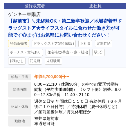
登録販売者
正社員
ゲンキー東陽店
【越前市】＼未経験OK・第二新卒歓迎／地域密着型ド
ラッグストア★ライフスタイルに合わせた働き方が可
能です◎まずはお気軽にお問い合わせください！
登録販売者
ドラッグストア(調剤併設)
正社員
定期昇給
ボーナス・賞与あり
住宅補助(手当)・寮・社宅
駅5分
転勤なし
託児所
未経験可
年収5,700,000円〜
給与・手当
8:00～21:10（休憩90分）の中での変形労働時
間制（平均実働8時間） 《シフト例》朝番…8:0
勤務時間
0～17:30/遅番…11:40～21:10
週休２日制 年間休日１１０日 有給休暇（６ヶ月
後に１０日付与）／特別休暇（慶弔休暇など）
休日・休暇
／産前産後休暇／育児休暇ほか
福井県越前市
勤務地
車通勤可能