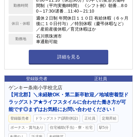
8:00～21:10（休憩90分）の中での変形労働時
間制（平均実働8時間） 《シフト例》朝番…8:0
勤務時間
0～17:30/遅番…11:40～21:10
週休２日制 年間休日１１０日 有給休暇（６ヶ月
後に１０日付与）／特別休暇（慶弔休暇など）
休日・休暇
／産前産後休暇／育児休暇ほか
石川県珠洲市
勤務地
車通勤可能
詳細を見る
登録販売者
正社員
ゲンキー条南小学校北店
【河北郡】＼未経験OK・第二新卒歓迎／地域密着型ド
ラッグストア★ライフスタイルに合わせた働き方が可
能です◎まずはお気軽にお問い合わせください！
登録販売者
ドラッグストア(調剤併設)
正社員
定期昇給
ボーナス・賞与あり
住宅補助(手当)・寮・社宅
駅5分
転勤なし
託児所
未経験可