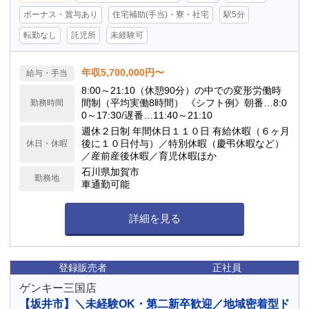
ボーナス・賞与あり
住宅補助(手当)・寮・社宅
駅5分
転勤なし
託児所
未経験可
年収5,700,000円〜
給与・手当
8:00～21:10（休憩90分）の中での変形労働時
間制（平均実働8時間） 《シフト例》朝番…8:0
勤務時間
0～17:30/遅番…11:40～21:10
週休２日制 年間休日１１０日 有給休暇（６ヶ月
後に１０日付与）／特別休暇（慶弔休暇など）
休日・休暇
／産前産後休暇／育児休暇ほか
石川県加賀市
勤務地
車通勤可能
詳細を見る
登録販売者
正社員
ゲンキー三国店
【坂井市】＼未経験OK・第二新卒歓迎／地域密着型ド