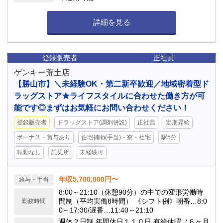
詳細を見る
登録販売者
正社員
ゲンキー荒土店
【勝山市】＼未経験OK・第二新卒歓迎／地域密着型ド
ラッグストア★ライフスタイルに合わせた働き方が可
能です◎まずはお気軽にお問い合わせください！
登録販売者
ドラッグストア(調剤併設)
正社員
定期昇給
ボーナス・賞与あり
住宅補助(手当)・寮・社宅
駅5分
転勤なし
託児所
未経験可
年収5,700,000円〜
給与・手当
8:00～21:10（休憩90分）の中での変形労働時
間制（平均実働8時間） 《シフト例》朝番…8:0
勤務時間
0～17:30/遅番…11:40～21:10
週休２日制 年間休日１１０日 有給休暇（６ヶ月