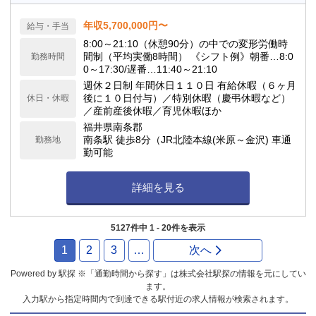
年収5,700,000円〜
給与・手当
8:00～21:10（休憩90分）の中での変形労働時
間制（平均実働8時間） 《シフト例》朝番…8:0
勤務時間
0～17:30/遅番…11:40～21:10
週休２日制 年間休日１１０日 有給休暇（６ヶ月
後に１０日付与）／特別休暇（慶弔休暇など）
休日・休暇
／産前産後休暇／育児休暇ほか
福井県南条郡
南条駅 徒歩8分（JR北陸本線(米原～金沢) 車通
勤務地
勤可能
詳細を見る
5127件中 1 - 20件を表示
1
2
3
…
次へ
Powered by 駅探 ※「通勤時間から探す」は株式会社駅探の情報を元にしてい
ます。
入力駅から指定時間内で到達できる駅付近の求人情報が検索されます。