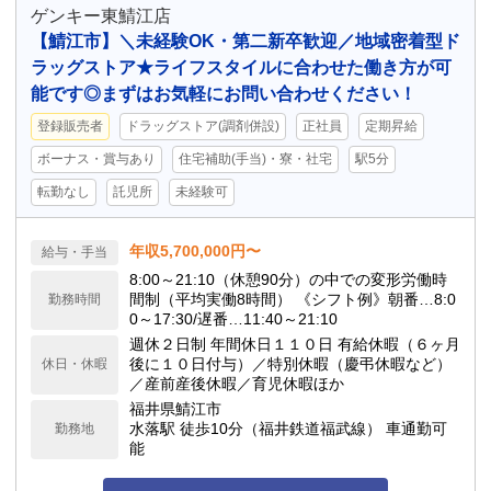
ゲンキー東鯖江店
【鯖江市】＼未経験OK・第二新卒歓迎／地域密着型ド
ラッグストア★ライフスタイルに合わせた働き方が可
能です◎まずはお気軽にお問い合わせください！
登録販売者
ドラッグストア(調剤併設)
正社員
定期昇給
ボーナス・賞与あり
住宅補助(手当)・寮・社宅
駅5分
転勤なし
託児所
未経験可
年収5,700,000円〜
給与・手当
8:00～21:10（休憩90分）の中での変形労働時
間制（平均実働8時間） 《シフト例》朝番…8:0
勤務時間
0～17:30/遅番…11:40～21:10
週休２日制 年間休日１１０日 有給休暇（６ヶ月
後に１０日付与）／特別休暇（慶弔休暇など）
休日・休暇
／産前産後休暇／育児休暇ほか
福井県鯖江市
水落駅 徒歩10分（福井鉄道福武線） 車通勤可
勤務地
能