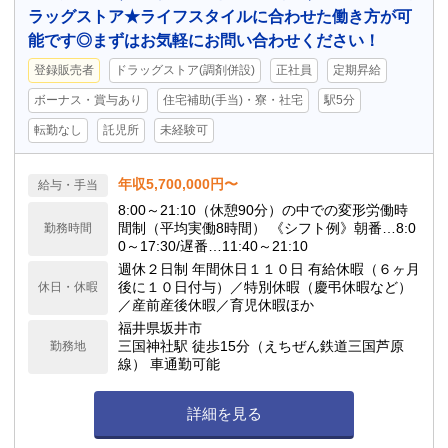
ラッグストア★ライフスタイルに合わせた働き方が可
能です◎まずはお気軽にお問い合わせください！
登録販売者
ドラッグストア(調剤併設)
正社員
定期昇給
ボーナス・賞与あり
住宅補助(手当)・寮・社宅
駅5分
転勤なし
託児所
未経験可
年収5,700,000円〜
給与・手当
8:00～21:10（休憩90分）の中での変形労働時
間制（平均実働8時間） 《シフト例》朝番…8:0
勤務時間
0～17:30/遅番…11:40～21:10
週休２日制 年間休日１１０日 有給休暇（６ヶ月
後に１０日付与）／特別休暇（慶弔休暇など）
休日・休暇
／産前産後休暇／育児休暇ほか
福井県坂井市
三国神社駅 徒歩15分（えちぜん鉄道三国芦原
勤務地
線） 車通勤可能
詳細を見る