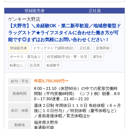
登録販売者
正社員
ゲンキー大野店
【大野市】＼未経験OK・第二新卒歓迎／地域密着型ド
ラッグストア★ライフスタイルに合わせた働き方が可
能です◎まずはお気軽にお問い合わせください！
登録販売者
ドラッグストア(調剤併設)
正社員
定期昇給
ボーナス・賞与あり
住宅補助(手当)・寮・社宅
駅5分
転勤なし
託児所
未経験可
年収5,700,000円〜
給与・手当
8:00～21:10（休憩90分）の中での変形労働時
間制（平均実働8時間） 《シフト例》朝番…8:0
勤務時間
0～17:30/遅番…11:40～21:10
週休２日制 年間休日１１０日 有給休暇（６ヶ月
後に１０日付与）／特別休暇（慶弔休暇など）
休日・休暇
／産前産後休暇／育児休暇ほか
福井県大野市
勤務地
車通勤可能