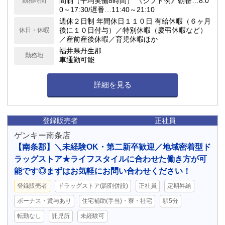
間制（平均実働8時間） 《シフト例》朝番…8:0
勤務時間
0～17:30/遅番…11:40～21:10
週休２日制 年間休日１１０日 有給休暇（６ヶ月
後に１０日付与）／特別休暇（慶弔休暇など）
休日・休暇
／産前産後休暇／育児休暇ほか
福井県丹生郡
勤務地
車通勤可能
詳細を見る
登録販売者
正社員
ゲンキー南条店
【南条郡】＼未経験OK・第二新卒歓迎／地域密着型ド
ラッグストア★ライフスタイルに合わせた働き方が可
能です◎まずはお気軽にお問い合わせください！
登録販売者
ドラッグストア(調剤併設)
正社員
定期昇給
ボーナス・賞与あり
住宅補助(手当)・寮・社宅
駅5分
転勤なし
託児所
未経験可