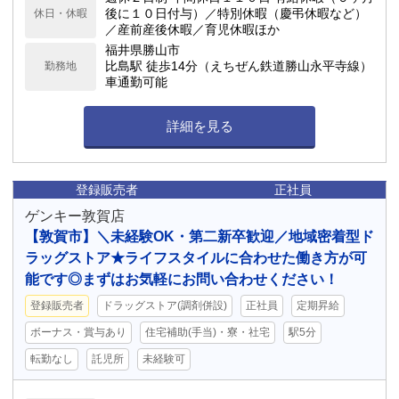
後に１０日付与）／特別休暇（慶弔休暇など）
休日・休暇
／産前産後休暇／育児休暇ほか
福井県勝山市
比島駅 徒歩14分（えちぜん鉄道勝山永平寺線）
勤務地
車通勤可能
詳細を見る
登録販売者
正社員
ゲンキー敦賀店
【敦賀市】＼未経験OK・第二新卒歓迎／地域密着型ド
ラッグストア★ライフスタイルに合わせた働き方が可
能です◎まずはお気軽にお問い合わせください！
登録販売者
ドラッグストア(調剤併設)
正社員
定期昇給
ボーナス・賞与あり
住宅補助(手当)・寮・社宅
駅5分
転勤なし
託児所
未経験可