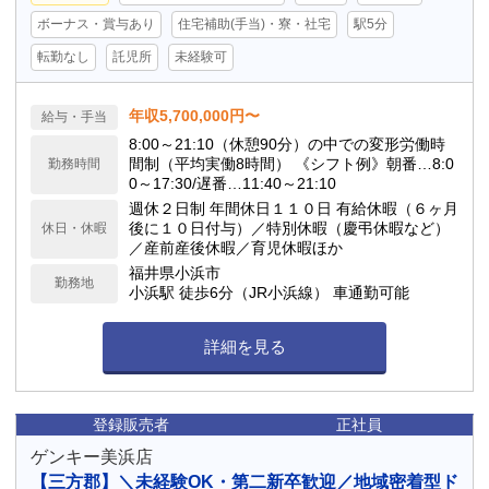
ボーナス・賞与あり
住宅補助(手当)・寮・社宅
駅5分
転勤なし
託児所
未経験可
年収5,700,000円〜
給与・手当
8:00～21:10（休憩90分）の中での変形労働時
間制（平均実働8時間） 《シフト例》朝番…8:0
勤務時間
0～17:30/遅番…11:40～21:10
週休２日制 年間休日１１０日 有給休暇（６ヶ月
後に１０日付与）／特別休暇（慶弔休暇など）
休日・休暇
／産前産後休暇／育児休暇ほか
福井県小浜市
勤務地
小浜駅 徒歩6分（JR小浜線） 車通勤可能
詳細を見る
登録販売者
正社員
ゲンキー美浜店
【三方郡】＼未経験OK・第二新卒歓迎／地域密着型ド