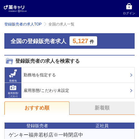
ログイン
登録販売者の求人TOP
全国の求人一覧
5,127
全国の登録販売者求人
件
登録販売者の求人を検索する
勤務地を指定する
勤務地
雇用形態/こだわり未設定
雇用形態/
こだわり
おすすめ順
新着順
登録販売者
正社員
ゲンキー福井若杉店※一時閉店中