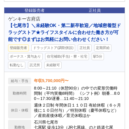
登録販売者
正社員
ゲンキー古府店
【七尾市】＼未経験OK・第二新卒歓迎／地域密着型ド
ラッグストア★ライフスタイルに合わせた働き方が可
能です◎まずはお気軽にお問い合わせください！
登録販売者
ドラッグストア(調剤併設)
正社員
定期昇給
ボーナス・賞与あり
住宅補助(手当)・寮・社宅
駅5分
転勤なし
託児所
未経験可
年収5,700,000円〜
給与・手当
8:00～21:10（休憩90分）の中での変形労働時
間制（平均実働8時間） 《シフト例》朝番…8:0
勤務時間
0～17:30/遅番…11:40～21:10
週休２日制 年間休日１１０日 有給休暇（６ヶ月
後に１０日付与）／特別休暇（慶弔休暇など）
休日・休暇
／産前産後休暇／育児休暇ほか
石川県七尾市
七尾駅 徒歩13分（JR七尾線、のと鉄道七尾
勤務地