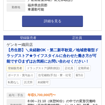
福井県吉田郡
勤務地
車通勤可能
詳細を見る
登録販売者
正社員
ゲンキー織田店
【丹生郡】＼未経験OK・第二新卒歓迎／地域密着型ド
ラッグストア★ライフスタイルに合わせた働き方が可
能です◎まずはお気軽にお問い合わせください！
登録販売者
ドラッグストア(調剤併設)
正社員
定期昇給
ボーナス・賞与あり
住宅補助(手当)・寮・社宅
駅5分
転勤なし
託児所
未経験可
年収5,700,000円〜
給与・手当
8:00～21:10（休憩90分）の中での変形労働時