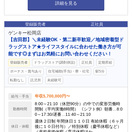
詳細を見る
登録販売者
正社員
ゲンキー松岡店
【吉田郡】＼未経験OK・第二新卒歓迎／地域密着型ド
ラッグストア★ライフスタイルに合わせた働き方が可
能です◎まずはお気軽にお問い合わせください！
登録販売者
ドラッグストア(調剤併設)
正社員
定期昇給
ボーナス・賞与あり
住宅補助(手当)・寮・社宅
駅5分
転勤なし
託児所
未経験可
年収5,700,000円〜
給与・手当
8:00～21:10（休憩90分）の中での変形労働時
間制（平均実働8時間） 《シフト例》朝番…8:0
勤務時間
0～17:30/遅番…11:40～21:10
週休２日制 年間休日１１０日 有給休暇（６ヶ月
後に１０日付与）／特別休暇（慶弔休暇など）
休日・休暇
／産前産後休暇／育児休暇ほか