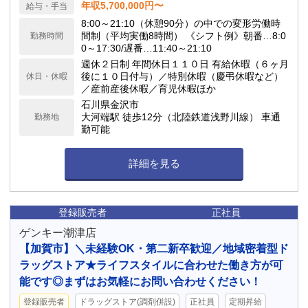
年収5,700,000円〜
給与・手当
8:00～21:10（休憩90分）の中での変形労働時
間制（平均実働8時間） 《シフト例》朝番…8:0
勤務時間
0～17:30/遅番…11:40～21:10
週休２日制 年間休日１１０日 有給休暇（６ヶ月
後に１０日付与）／特別休暇（慶弔休暇など）
休日・休暇
／産前産後休暇／育児休暇ほか
石川県金沢市
大河端駅 徒歩12分（北陸鉄道浅野川線） 車通
勤務地
勤可能
詳細を見る
登録販売者
正社員
ゲンキー潮津店
【加賀市】＼未経験OK・第二新卒歓迎／地域密着型ド
ラッグストア★ライフスタイルに合わせた働き方が可
能です◎まずはお気軽にお問い合わせください！
登録販売者
ドラッグストア(調剤併設)
正社員
定期昇給