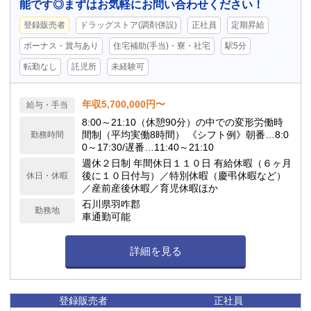
能です◎まずはお気軽にお問い合わせください！
登録販売者
ドラッグストア(調剤併設)
正社員
定期昇給
ボーナス・賞与あり
住宅補助(手当)・寮・社宅
駅5分
転勤なし
託児所
未経験可
年収5,700,000円〜
給与・手当
8:00～21:10（休憩90分）の中での変形労働時
間制（平均実働8時間） 《シフト例》朝番…8:0
勤務時間
0～17:30/遅番…11:40～21:10
週休２日制 年間休日１１０日 有給休暇（６ヶ月
後に１０日付与）／特別休暇（慶弔休暇など）
休日・休暇
／産前産後休暇／育児休暇ほか
石川県羽咋郡
勤務地
車通勤可能
詳細を見る
登録販売者
正社員