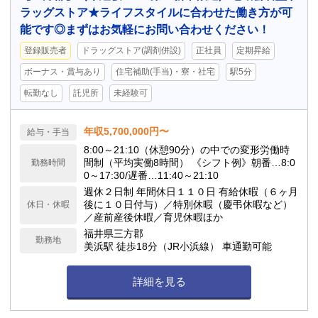
ラッグストア★ライフスタイルに合わせた働き方が可
能です◎まずはお気軽にお問い合わせください！
登録販売者
ドラッグストア(調剤併設)
正社員
定期昇給
ボーナス・賞与あり
住宅補助(手当)・寮・社宅
駅5分
転勤なし
託児所
未経験可
年収5,700,000円〜
給与・手当
8:00～21:10（休憩90分）の中での変形労働時
間制（平均実働8時間） 《シフト例》朝番…8:0
勤務時間
0～17:30/遅番…11:40～21:10
週休２日制 年間休日１１０日 有給休暇（６ヶ月
後に１０日付与）／特別休暇（慶弔休暇など）
休日・休暇
／産前産後休暇／育児休暇ほか
福井県三方郡
勤務地
美浜駅 徒歩18分（JR小浜線） 車通勤可能
詳細を見る