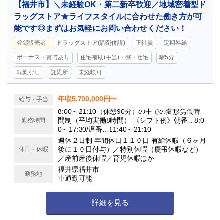
【福井市】＼未経験OK・第二新卒歓迎／地域密着型ド
ラッグストア★ライフスタイルに合わせた働き方が可
能です◎まずはお気軽にお問い合わせください！
登録販売者
ドラッグストア(調剤併設)
正社員
定期昇給
ボーナス・賞与あり
住宅補助(手当)・寮・社宅
駅5分
転勤なし
託児所
未経験可
年収5,700,000円〜
給与・手当
8:00～21:10（休憩90分）の中での変形労働時
間制（平均実働8時間） 《シフト例》朝番…8:0
勤務時間
0～17:30/遅番…11:40～21:10
週休２日制 年間休日１１０日 有給休暇（６ヶ月
後に１０日付与）／特別休暇（慶弔休暇など）
休日・休暇
／産前産後休暇／育児休暇ほか
福井県福井市
勤務地
車通勤可能
詳細を見る