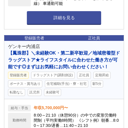
線） 車通勤可能
詳細を見る
登録販売者
正社員
ゲンキー内浦店
【鳳珠郡】＼未経験OK・第二新卒歓迎／地域密着型ド
ラッグストア★ライフスタイルに合わせた働き方が可
能です◎まずはお気軽にお問い合わせください！
登録販売者
ドラッグストア(調剤併設)
正社員
定期昇給
ボーナス・賞与あり
住宅補助(手当)・寮・社宅
駅5分
転勤なし
託児所
未経験可
年収5,700,000円〜
給与・手当
8:00～21:10（休憩90分）の中での変形労働時
間制（平均実働8時間） 《シフト例》朝番…8:0
勤務時間
0～17:30/遅番…11:40～21:10