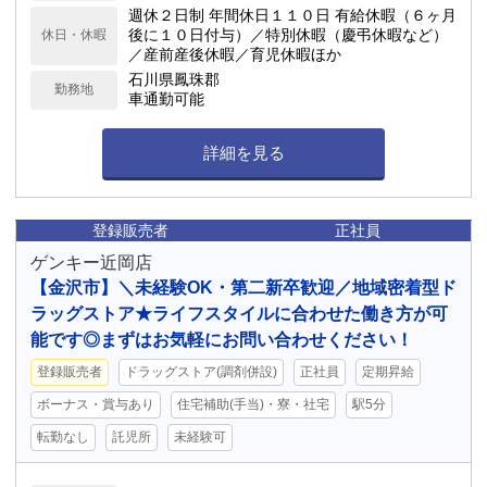
週休２日制 年間休日１１０日 有給休暇（６ヶ月
後に１０日付与）／特別休暇（慶弔休暇など）
休日・休暇
／産前産後休暇／育児休暇ほか
石川県鳳珠郡
勤務地
車通勤可能
詳細を見る
登録販売者
正社員
ゲンキー近岡店
【金沢市】＼未経験OK・第二新卒歓迎／地域密着型ド
ラッグストア★ライフスタイルに合わせた働き方が可
能です◎まずはお気軽にお問い合わせください！
登録販売者
ドラッグストア(調剤併設)
正社員
定期昇給
ボーナス・賞与あり
住宅補助(手当)・寮・社宅
駅5分
転勤なし
託児所
未経験可