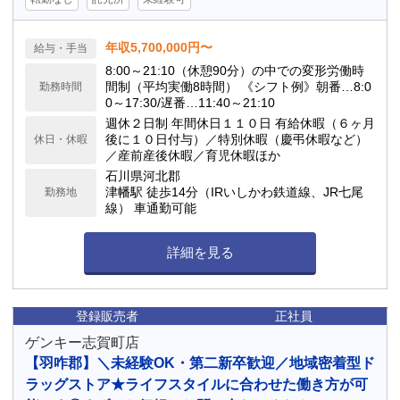
年収5,700,000円〜
給与・手当
8:00～21:10（休憩90分）の中での変形労働時
間制（平均実働8時間） 《シフト例》朝番…8:0
勤務時間
0～17:30/遅番…11:40～21:10
週休２日制 年間休日１１０日 有給休暇（６ヶ月
後に１０日付与）／特別休暇（慶弔休暇など）
休日・休暇
／産前産後休暇／育児休暇ほか
石川県河北郡
津幡駅 徒歩14分（IRいしかわ鉄道線、JR七尾
勤務地
線） 車通勤可能
詳細を見る
登録販売者
正社員
ゲンキー志賀町店
【羽咋郡】＼未経験OK・第二新卒歓迎／地域密着型ド
ラッグストア★ライフスタイルに合わせた働き方が可