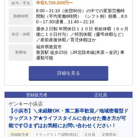
年収5,700,000円〜
給与・手当
8:00～21:10（休憩90分）の中での変形労働時
間制（平均実働8時間） 《シフト例》朝番…8:0
勤務時間
0～17:30/遅番…11:40～21:10
週休２日制 年間休日１１０日 有給休暇（６ヶ月
後に１０日付与）／特別休暇（慶弔休暇など）
休日・休暇
／産前産後休暇／育児休暇ほか
福井県敦賀市
敦賀駅 徒歩23分（JR北陸本線(米原～金沢) 車
勤務地
通勤可能
詳細を見る
登録販売者
正社員
ゲンキー小浜店
【小浜市】＼未経験OK・第二新卒歓迎／地域密着型ド
ラッグストア★ライフスタイルに合わせた働き方が可
能です◎まずはお気軽にお問い合わせください！
登録販売者
ドラッグストア(調剤併設)
正社員
定期昇給