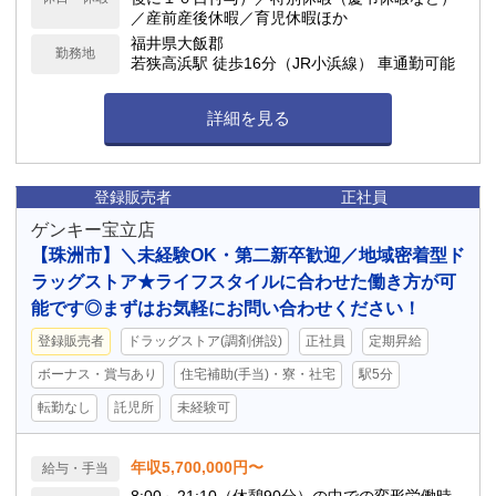
／産前産後休暇／育児休暇ほか
福井県大飯郡
勤務地
若狭高浜駅 徒歩16分（JR小浜線） 車通勤可能
詳細を見る
登録販売者
正社員
ゲンキー宝立店
【珠洲市】＼未経験OK・第二新卒歓迎／地域密着型ド
ラッグストア★ライフスタイルに合わせた働き方が可
能です◎まずはお気軽にお問い合わせください！
登録販売者
ドラッグストア(調剤併設)
正社員
定期昇給
ボーナス・賞与あり
住宅補助(手当)・寮・社宅
駅5分
転勤なし
託児所
未経験可
年収5,700,000円〜
給与・手当