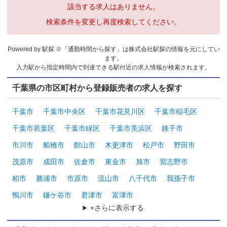
該当する求人はありません。
検索条件を変更し再度検索してください。
Powered by 駅探 ※「通勤時間から探す」は株式会社駅探の情報を元にしてい
ます。
入力駅から指定時間内で到達できる駅付近の求人情報が検索されます。
千葉県の市区町村から登録販売者の求人を探す
千葉市
千葉市中央区
千葉市花見川区
千葉市稲毛区
千葉市若葉区
千葉市緑区
千葉市美浜区
銚子市
市川市
船橋市
館山市
木更津市
松戸市
野田市
茂原市
成田市
佐倉市
東金市
旭市
習志野市
柏市
勝浦市
市原市
流山市
八千代市
我孫子市
鴨川市
鎌ケ谷市
君津市
富津市
+さらに表示する