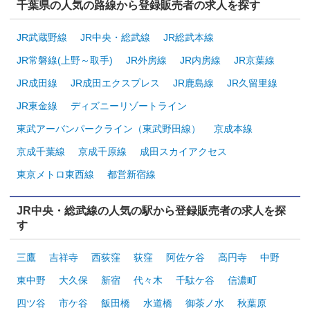
千葉県の人気の路線から登録販売者の求人を探す
JR武蔵野線
JR中央・総武線
JR総武本線
JR常磐線(上野～取手)
JR外房線
JR内房線
JR京葉線
JR成田線
JR成田エクスプレス
JR鹿島線
JR久留里線
JR東金線
ディズニーリゾートライン
東武アーバンパークライン（東武野田線）
京成本線
京成千葉線
京成千原線
成田スカイアクセス
東京メトロ東西線
都営新宿線
JR中央・総武線の人気の駅から登録販売者の求人を探
す
三鷹
吉祥寺
西荻窪
荻窪
阿佐ケ谷
高円寺
中野
東中野
大久保
新宿
代々木
千駄ケ谷
信濃町
四ツ谷
市ケ谷
飯田橋
水道橋
御茶ノ水
秋葉原