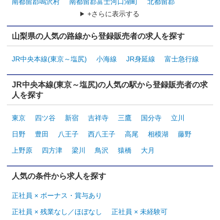
南都留郡鳴沢村
南都留郡富士河口湖町
北都留郡
+さらに表示する
山梨県の人気の路線から登録販売者の求人を探す
JR中央本線(東京～塩尻)
小海線
JR身延線
富士急行線
JR中央本線(東京～塩尻)の人気の駅から登録販売者の求
人を探す
東京
四ツ谷
新宿
吉祥寺
三鷹
国分寺
立川
日野
豊田
八王子
西八王子
高尾
相模湖
藤野
上野原
四方津
梁川
鳥沢
猿橋
大月
人気の条件から求人を探す
正社員 × ボーナス・賞与あり
正社員 × 残業なし／ほぼなし
正社員 × 未経験可