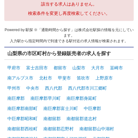
該当する求人はありません。
検索条件を変更し再度検索してください。
Powered by 駅探 ※「通勤時間から探す」は株式会社駅探の情報を元にしてい
ます。
入力駅から指定時間内で到達できる駅付近の求人情報が検索されます。
山梨県の市区町村から登録販売者の求人を探す
甲府市
富士吉田市
都留市
山梨市
大月市
韮崎市
南アルプス市
北杜市
甲斐市
笛吹市
上野原市
甲州市
中央市
西八代郡
西八代郡市川三郷町
南巨摩郡
南巨摩郡早川町
南巨摩郡身延町
南巨摩郡南部町
南巨摩郡富士川町
中巨摩郡
中巨摩郡昭和町
南都留郡
南都留郡道志村
南都留郡西桂町
南都留郡忍野村
南都留郡山中湖村