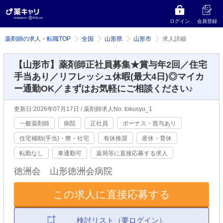
ログイン
会員登録
薬剤師の求人・転職TOP
全国
山形県
山形市
求人詳細
【山形市】薬剤師正社員募集★賞与年2回／住宅
手当あり／リフレッシュ休暇(最大4日)◎マイカ
ー通勤OK／まずはお気軽にご相談ください♪
更新日:2026年07月17日 / 薬剤師求人No. tokusyu_1
一般薬剤師
病院
正社員
ボーナス・賞与あり
住宅補助(手当)・寮・社宅
有休推奨
産休・育休
転勤なし
車通勤可
薬局等に直接応募する求人
徳洲会 山形徳洲会病院
この求人に直接応募する
検討リスト（要ログイン）