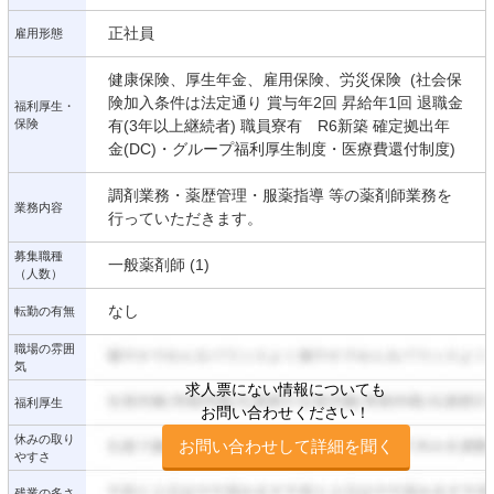
正社員
雇用形態
健康保険、厚生年金、雇用保険、労災保険 (社会保
険加入条件は法定通り 賞与年2回 昇給年1回 退職金
福利厚生・
保険
有(3年以上継続者) 職員寮有 R6新築 確定拠出年
金(DC)・グループ福利厚生制度・医療費還付制度)
調剤業務・薬歴管理・服薬指導 等の薬剤師業務を
業務内容
行っていただきます。
募集職種
一般薬剤師 (1)
（人数）
なし
転勤の有無
職場の雰囲
気
求人票にない情報についても
福利厚生
お問い合わせください！
休みの取り
お問い合わせして詳細を聞く
やすさ
残業の多さ