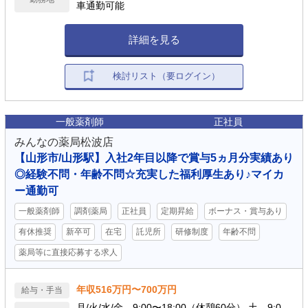
車通勤可能
詳細を見る
検討リスト（要ログイン）
一般薬剤師
正社員
みんなの薬局松波店
【山形市/山形駅】入社2年目以降で賞与5ヵ月分実績あり
◎経験不問・年齢不問☆充実した福利厚生あり♪マイカ
ー通勤可
一般薬剤師
調剤薬局
正社員
定期昇給
ボーナス・賞与あり
有休推奨
新卒可
在宅
託児所
研修制度
年齢不問
薬局等に直接応募する求人
年収516万円〜700万円
給与・手当
月/火/水/金 9:00〜18:00（休憩60分） 土 9:0