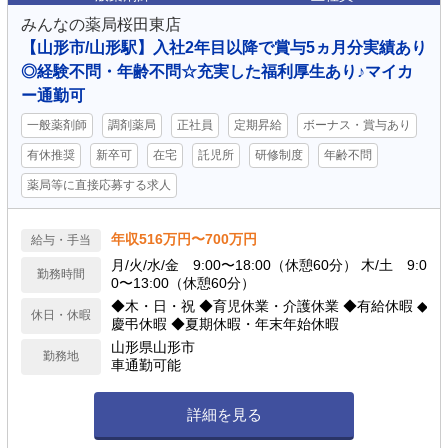
みんなの薬局桜田東店
【山形市/山形駅】入社2年目以降で賞与5ヵ月分実績あり
◎経験不問・年齢不問☆充実した福利厚生あり♪マイカ
ー通勤可
一般薬剤師
調剤薬局
正社員
定期昇給
ボーナス・賞与あり
有休推奨
新卒可
在宅
託児所
研修制度
年齢不問
薬局等に直接応募する求人
年収516万円〜700万円
給与・手当
月/火/水/金 9:00〜18:00（休憩60分） 木/土 9:0
勤務時間
0〜13:00（休憩60分）
◆木・日・祝 ◆育児休業・介護休業 ◆有給休暇 ◆
休日・休暇
慶弔休暇 ◆夏期休暇・年末年始休暇
山形県山形市
勤務地
車通勤可能
詳細を見る