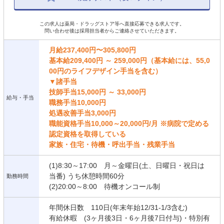
この求人は薬局・ドラッグストア等へ直接応募できる求人です。
問い合わせ後は採用担当者からご連絡させていただきます。
月給237,400円〜305,800円
基本給209,400円 ～ 259,000円（基本給には、55,0
00円のライフデザイン手当を含む）
▼諸手当
技師手当15,000円 ～ 33,000円
給与・手当
職務手当10,000円
処遇改善手当3,000円
職能資格手当10,000～20,000円/月 ※病院で定める
認定資格を取得している
家族・住宅・待機・呼出手当・残業手当
(1)8:30～17:00 月～金曜日(土、日曜日・祝日は
当番) うち休憩時間60分
勤務時間
(2)20:00～8:00 待機オンコール制
年間休日数 110日(年末年始12/31-1/3含む)
有給休暇 (3ヶ月後3日・6ヶ月後7日付与)・特別有