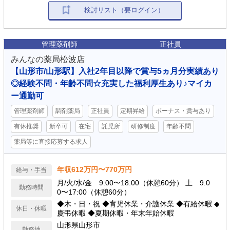
検討リスト（要ログイン）
管理薬剤師
正社員
みんなの薬局松波店
【山形市/山形駅】入社2年目以降で賞与5ヵ月分実績あり
◎経験不問・年齢不問☆充実した福利厚生あり♪マイカ
ー通勤可
管理薬剤師
調剤薬局
正社員
定期昇給
ボーナス・賞与あり
有休推奨
新卒可
在宅
託児所
研修制度
年齢不問
薬局等に直接応募する求人
年収612万円〜770万円
給与・手当
月/火/水/金 9:00〜18:00（休憩60分） 土 9:0
勤務時間
0〜17:00（休憩60分）
◆木・日・祝 ◆育児休業・介護休業 ◆有給休暇 ◆
休日・休暇
慶弔休暇 ◆夏期休暇・年末年始休暇
山形県山形市
勤務地