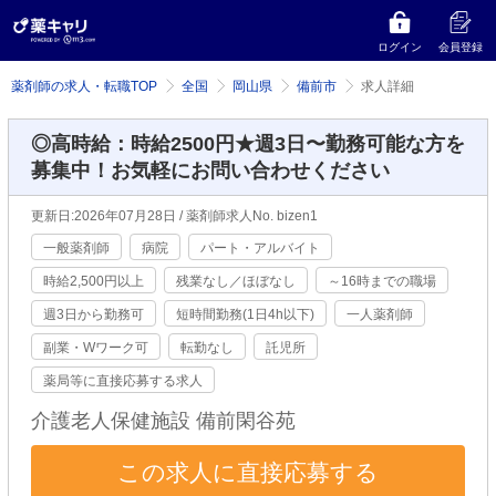
ログイン
会員登録
薬剤師の求人・転職TOP
全国
岡山県
備前市
求人詳細
◎高時給：時給2500円★週3日〜勤務可能な方を
募集中！お気軽にお問い合わせください
更新日:2026年07月28日 / 薬剤師求人No. bizen1
一般薬剤師
病院
パート・アルバイト
時給2,500円以上
残業なし／ほぼなし
～16時までの職場
週3日から勤務可
短時間勤務(1日4h以下)
一人薬剤師
副業・Wワーク可
転勤なし
託児所
薬局等に直接応募する求人
介護老人保健施設 備前閑谷苑
この求人に直接応募する