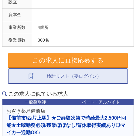
設立
資本金
事業所数
4箇所
従業員数
360名
この求人に直接応募する
検討リスト（要ログイン）
この求人に似ている求人
一般薬剤師
パート・アルバイト
おざき薬局備前店
【備前市/西片上駅】★ご経験次第で時給最大2,500円可
能★土曜勤務必須/残業ほぼなし/育休取得実績あり◎マ
イカー通勤OK♪