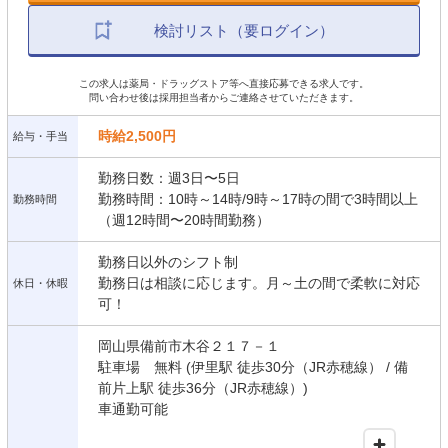
検討リスト（要ログイン）
この求人は薬局・ドラッグストア等へ直接応募できる求人です。
問い合わせ後は採用担当者からご連絡させていただきます。
時給2,500円
給与・手当
勤務日数：週3日〜5日
勤務時間：10時～14時/9時～17時の間で3時間以上
勤務時間
（週12時間〜20時間勤務）
勤務日以外のシフト制
勤務日は相談に応じます。月～土の間で柔軟に対応
休日・休暇
可！
岡山県備前市木谷２１７－１
駐車場 無料 (伊里駅 徒歩30分（JR赤穂線） / 備
前片上駅 徒歩36分（JR赤穂線）)
車通勤可能