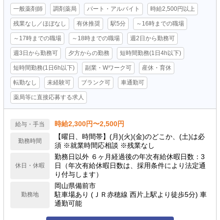
一般薬剤師
調剤薬局
パート・アルバイト
時給2,500円以上
残業なし／ほぼなし
有休推奨
駅5分
～16時までの職場
～17時までの職場
～18時までの職場
週2日から勤務可
週3日から勤務可
夕方からの勤務
短時間勤務(1日4h以下)
短時間勤務(1日6h以下)
副業・Wワーク可
産休・育休
転勤なし
未経験可
ブランク可
車通勤可
薬局等に直接応募する求人
時給2,300円〜2,500円
給与・手当
【曜日、時間帯】(月)(火)(金)のどこか、(土)は必
勤務時間
須 ※就業時間応相談 ※残業なし
勤務日以外 ６ヶ月経過後の年次有給休暇日数：3
日（年次有給休暇日数は、採用条件により法定通
休日・休暇
り付与します）
岡山県備前市
駐車場あり (ＪＲ赤穂線 西片上駅より徒歩5分) 車
勤務地
通勤可能