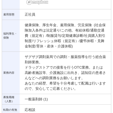
正社員
雇用形態
健康保険、厚生年金、雇用保険、労災保険 (社会保
険加入条件は法定通り/この他、有給休暇/通勤交通
福利厚生・
費（規定有）/制服貸与/定期健康診断/社員購入割引
保険
制度/リフレッシュ休暇（規定有）/慶弔休暇・見舞
金制度/育休・産休・介護休暇)
ザグザグ調剤薬局での調剤・服薬指導を行う総合薬
剤師業務。
ドラッグストアでの接客を行うOTC業務。または
高齢者施設等、介護施設に出向き、認知症の患者さ
業務内容
んなどへの調剤業務をお願いします。
あなたの経歴、希望を十分考慮して配属は行います
ので、安心してご応募ください。
募集職種
一般薬剤師 (1)
（人数）
応相談
転勤の有無