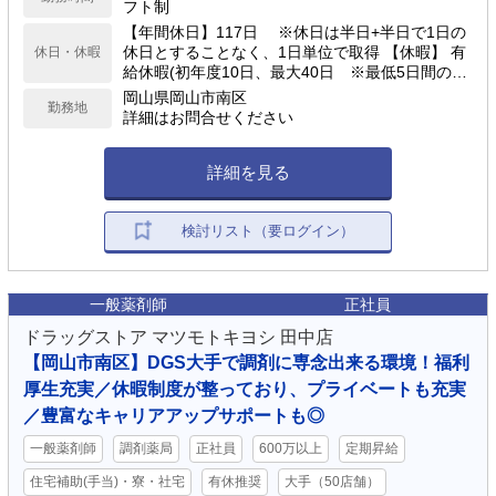
フト制
【年間休日】117日 ※休日は半日+半日で1日の
休日とすることなく、1日単位で取得 【休暇】 有
休日・休暇
給休暇(初年度10日、最大40日 ※最低5日間の有
給休暇取得を義務付） 慶弔休暇、産前産後(産前6
岡山県岡山市南区
勤務地
週産後8週)、育児(最大2年）、介護休業 他
詳細はお問合せください
詳細を見る
検討リスト（要ログイン）
一般薬剤師
正社員
ドラッグストア マツモトキヨシ 田中店
【岡山市南区】DGS大手で調剤に専念出来る環境！福利
厚生充実／休暇制度が整っており、プライベートも充実
／豊富なキャリアアップサポートも◎
一般薬剤師
調剤薬局
正社員
600万以上
定期昇給
住宅補助(手当)・寮・社宅
有休推奨
大手（50店舗）