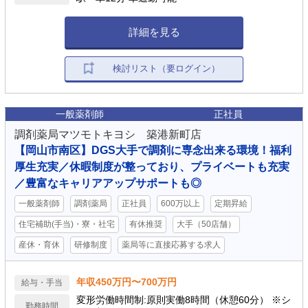
詳細を見る
検討リスト（要ログイン）
一般薬剤師
正社員
調剤薬局マツモトキヨシ 築港新町店
【岡山市南区】DGS大手で調剤に専念出来る環境！福利
厚生充実／休暇制度が整っており、プライベートも充実
／豊富なキャリアアップサポートも◎
一般薬剤師
調剤薬局
正社員
600万以上
定期昇給
住宅補助(手当)・寮・社宅
有休推奨
大手（50店舗）
産休・育休
研修制度
薬局等に直接応募する求人
年収450万円〜700万円
給与・手当
変形労働時間制:原則実働8時間（休憩60分） ※シ
勤務時間