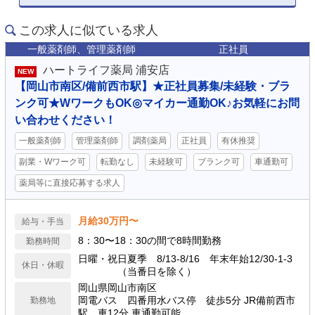
この求人に似ている求人
一般薬剤師、管理薬剤師
正社員
ハートライフ薬局 浦安店
NEW
【岡山市南区/備前西市駅】★正社員募集/未経験・ブラ
ンク可★WワークもOK◎マイカー通勤OK♪お気軽にお問
い合わせください！
一般薬剤師
管理薬剤師
調剤薬局
正社員
有休推奨
副業・Wワーク可
転勤なし
未経験可
ブランク可
車通勤可
薬局等に直接応募する求人
月給30万円〜
給与・手当
8：30〜18：30の間で8時間勤務
勤務時間
日曜・祝日夏季 8/13-8/16 年末年始12/30-1-3
休日・休暇
（当番日を除く）
岡山県岡山市南区
岡電バス 四番用水バス停 徒歩5分 JR備前西市
勤務地
駅 車12分 車通勤可能