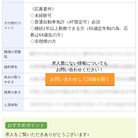
《応募要件》
◇未経験可
◇普通自動車免許（AT限定可）必須
その他のコ
メント
◇継続1年以上勤務できる方（65歳定年制の為、応
募は64歳迄の方）
◇非喫煙の方
職場の雰囲
気
求人票にない情報についても
福利厚生
お問い合わせください！
休みの取り
お問い合わせして詳細を聞く
やすさ
残業の多さ
人員体制
おすすめポイント
求人をご覧いただきありがとうございます♪