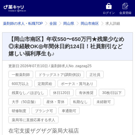
ログイン
会員登録
薬剤師の求人・転職TOP
全国
岡山県
岡山市南区
求人詳細
【岡山市南区】年収550〜650万円★残業少なめ
◎未経験OK◎年間休日約124日！社員割引など
嬉しい福利厚生も♪
更新日:2026年07月10日 / 薬剤師求人No. zagzag25
一般薬剤師
ドラッグストア(調剤併設)
正社員
600万以上
定期昇給
ボーナス・賞与あり
残業なし／ほぼなし
休日120日
有休推奨
30枚/日以下
大手（50店舗）
産休・育休
転勤なし
未経験可
研修制度
ブランク可
車通勤可
薬局等に直接応募する求人
在宅支援ザグザグ薬局大福店