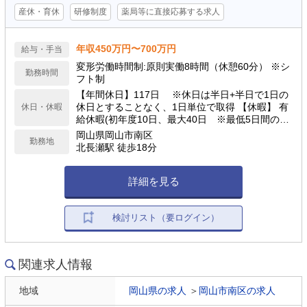
産休・育休
研修制度
薬局等に直接応募する求人
年収450万円〜700万円
給与・手当
変形労働時間制:原則実働8時間（休憩60分） ※シ
勤務時間
フト制
【年間休日】117日 ※休日は半日+半日で1日の
休日とすることなく、1日単位で取得 【休暇】 有
休日・休暇
給休暇(初年度10日、最大40日 ※最低5日間の有
給休暇取得を義務付） 慶弔休暇、産前産後(産前6
岡山県岡山市南区
勤務地
週産後8週)、育児(最大2年）、介護休業 他
北長瀬駅 徒歩18分
詳細を見る
検討リスト（要ログイン）
関連求人情報
地域
岡山県の求人
＞
岡山市南区の求人