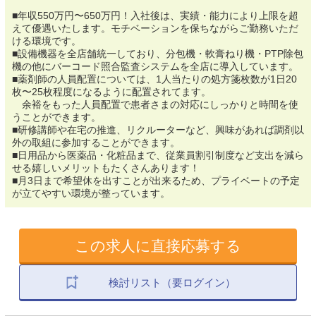
■年収550万円〜650万円！入社後は、実績・能力により上限を超
えて優遇いたします。モチベーションを保ちながらご勤務いただ
ける環境です。
■設備機器を全店舗統一しており、分包機・軟膏ねり機・PTP除包
機の他にバーコード照合監査システムを全店に導入しています。
■薬剤師の人員配置については、1人当たりの処方箋枚数が1日20
枚〜25枚程度になるように配置されてます。
余裕をもった人員配置で患者さまの対応にしっかりと時間を使
うことができます。
■研修講師や在宅の推進、リクルーターなど、興味があれば調剤以
外の取組に参加することができます。
■日用品から医薬品・化粧品まで、従業員割引制度など支出を減ら
せる嬉しいメリットもたくさんあります！
■月3日まで希望休を出すことが出来るため、プライベートの予定
が立てやすい環境が整っています。
この求人に直接応募する
検討リスト（要ログイン）