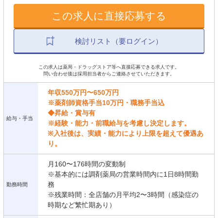
この求人に直接応募する
検討リスト（要ログイン）
この求人は薬局・ドラッグストア等へ直接応募できる求人です。
問い合わせ後は採用担当者からご連絡させていただきます。
年収550万円〜650万円
※薬剤師資格手当10万円・職務手当込
◆昇給・賞与有
給与・手当
※経験・能力・前職給与を考慮し決定します。
※入社後は、実績・能力により上限を超えて優遇あ
り。
月160〜176時間の変動制
※基本的には調剤薬局の営業時間内に1日8時間勤
務
勤務時間
※残業時間：全店舗の月平均2〜3時間（感染症の
時期など繁忙期あり）