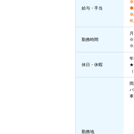
※
給与・手当
◆
※
※
月
勤務時間
※
※
年
休日・休暇
★
（
岡
バ
車
勤務地