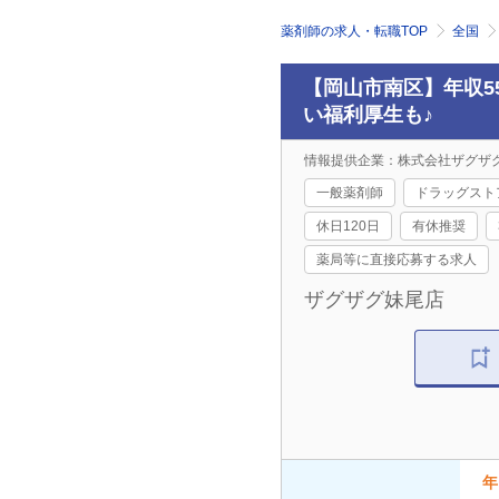
薬剤師の求人・転職TOP
全国
【岡山市南区】年収5
い福利厚生も♪
情報提供企業：株式会社ザグザ
一般薬剤師
ドラッグスト
休日120日
有休推奨
薬局等に直接応募する求人
ザグザグ妹尾店
年