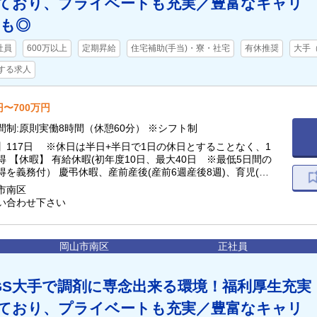
ており、プライベートも充実／豊富なキャリ
も◎
社員
600万以上
定期昇給
住宅補助(手当)・寮・社宅
有休推奨
大手（
する求人
円〜700万円
間制:原則実働8時間（休憩60分） ※シフト制
】117日 ※休日は半日+半日で1日の休日とすることなく、1
 【休暇】 有給休暇(初年度10日、最大40日 ※最低5日間の
得を義務付） 慶弔休暇、産前産後(産前6週産後8週)、育児(最
介護休業 他
市南区
い合わせ下さい
岡山市南区
正社員
GS大手で調剤に専念出来る環境！福利厚生充実
ており、プライベートも充実／豊富なキャリ