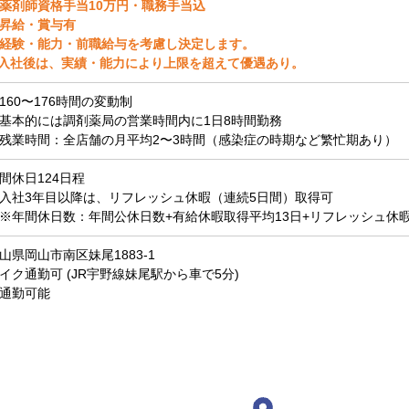
薬剤師資格手当10万円・職務手当込
昇給・賞与有
経験・能力・前職給与を考慮し決定します。
入社後は、実績・能力により上限を超えて優遇あり。
160〜176時間の変動制
基本的には調剤薬局の営業時間内に1日8時間勤務
残業時間：全店舗の月平均2〜3時間（感染症の時期など繁忙期あり）
間休日124日程
入社3年目以降は、リフレッシュ休暇（連続5日間）取得可
※年間休日数：年間公休日数+有給休暇取得平均13日+リフレッシュ休暇
山県岡山市南区妹尾1883-1
イク通勤可 (JR宇野線妹尾駅から車で5分)
通勤可能