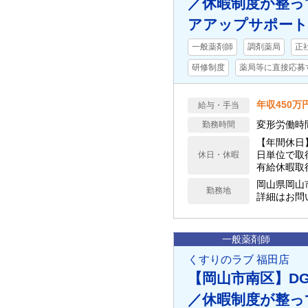
／休暇制度が整っ
アアップサポート
一般薬剤師
調剤薬局
正
研修制度
薬局等に直接応募
年収450万
給与・手当
変形労働時
勤務時間
【年間休日
日単位で取得
休日・休暇
有給休暇取
大2年）、
岡山県岡山
勤務地
詳細はお問
一般薬剤師
くすりのラブ 福田店
【岡山市南区】D
／休暇制度が整っ