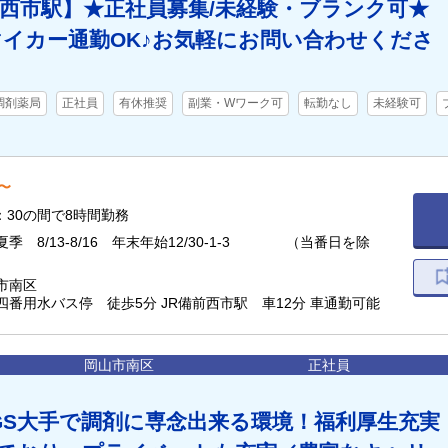
前西市駅】★正社員募集/未経験・ブランク可★
マイカー通勤OK♪お気軽にお問い合わせくださ
調剤薬局
正社員
有休推奨
副業・Wワーク可
転勤なし
未経験可
〜
8：30の間で8時間勤務
季 8/13-8/16 年末年始12/30-1-3 （当番日を除
市南区
四番用水バス停 徒歩5分 JR備前西市駅 車12分 車通勤可能
岡山市南区
正社員
GS大手で調剤に専念出来る環境！福利厚生充実