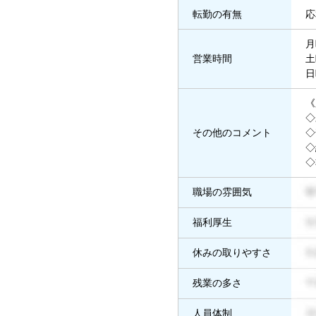
転勤の有無
応
月
営業時間
土
日
《
◇
その他のコメント
◇
◇
◇
職場の雰囲気
福利厚生
休みの取りやすさ
残業の多さ
人員体制