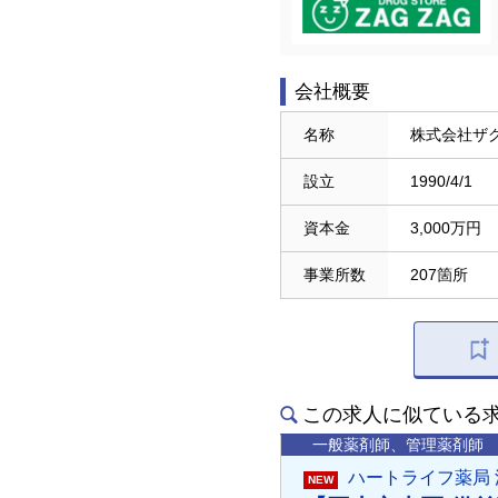
会社概要
名称
株式会社ザ
設立
1990/4/1
資本金
3,000万円
事業所数
207箇所
この求人に似ている
一般薬剤師、管理薬剤師
ハートライフ薬局 
NEW