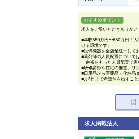
おすすめポイント
求人をご覧いただきありがと
■年収550万円〜650万
ける環境です。
■設備機器を全店舗統一して
■薬剤師の人員配置については
余裕をもった人員配置で患
■研修講師や在宅の推進、リ
■日用品から医薬品・化粧品
■月3日まで希望休を出すこ
求人掲載法人