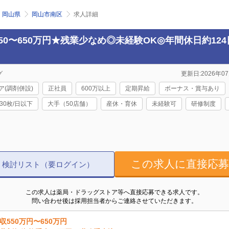
岡山県
岡山市南区
求人詳細
50〜650万円★残業少なめ◎未経験OK◎年間休日約12
グ
更新日:2026年07
ア(調剤併設)
正社員
600万以上
定期昇給
ボーナス・賞与あり
30枚/日以下
大手（50店舗）
産休・育休
未経験可
研修制度
この求人に直接応
検討リスト（要ログイン）
この求人は薬局・ドラッグストア等へ直接応募できる求人です。
問い合わせ後は採用担当者からご連絡させていただきます。
収550万円〜650万円