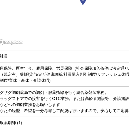
社員
康保険、厚生年金、雇用保険、労災保険 (社会保険加入条件は法定通り
（規定有）/制服貸与/定期健康診断/社員購入割引制度/リフレッシュ休
制度/育休・産休・介護休暇)
グザグ調剤薬局での調剤・服薬指導を行う総合薬剤師業務。
ラッグストアでの接客を行うOTC業務。または高齢者施設等、介護施
などへの調剤業務をお願いします。
なたの経歴、希望を十分考慮して配属は行いますので、安心してご応募
般薬剤師 (1)