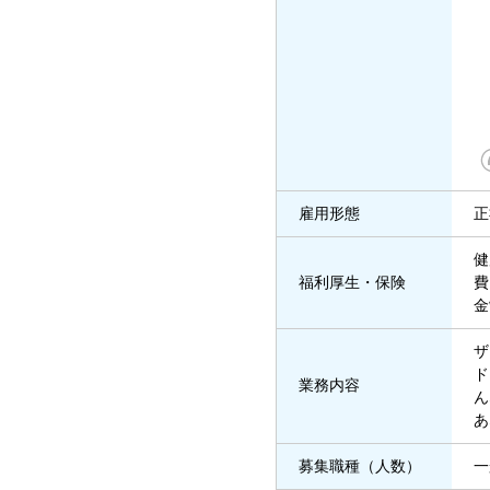
雇用形態
正
健
福利厚生・保険
費
金
ザ
ド
業務内容
ん
あ
募集職種（人数）
一