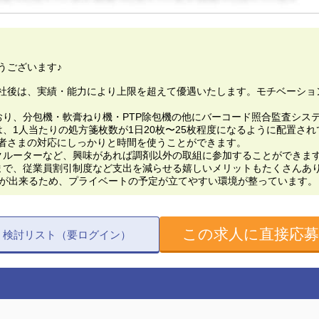
うございます♪
円！入社後は、実績・能力により上限を超えて優遇いたします。モチベーシ
おり、分包機・軟膏ねり機・PTP除包機の他にバーコード照合監査シス
、1人当たりの処方箋枚数が1日20枚〜25枚程度になるように配置され
者さまの対応にしっかりと時間を使うことができます。
クルーターなど、興味があれば調剤以外の取組に参加することができま
まで、従業員割引制度など支出を減らせる嬉しいメリットもたくさんあ
とが出来るため、プライベートの予定が立てやすい環境が整っています。
この求人に直接応
検討リスト（要ログイン）