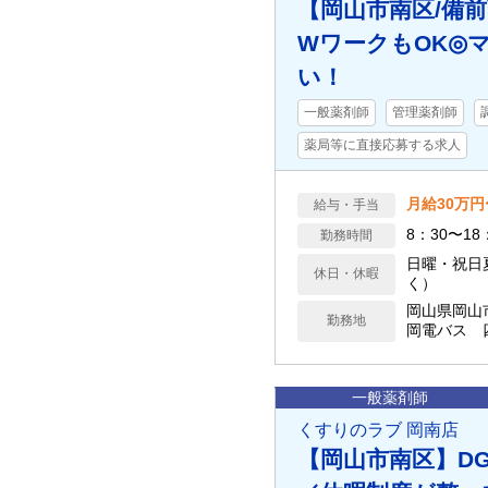
【岡山市南区/備
WワークもOK◎
い！
一般薬剤師
管理薬剤師
薬局等に直接応募する求人
月給30万円
給与・手当
8：30〜1
勤務時間
日曜・祝日夏
休日・休暇
く）
岡山県岡山
勤務地
岡電バス 
一般薬剤師
くすりのラブ 岡南店
【岡山市南区】D