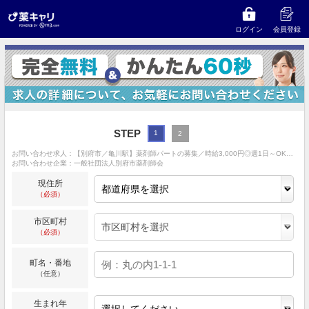
ログイン
会員登録
STEP
1
2
お問い合わせ求人：【別府市／亀川駅】薬剤師パートの募集／時給3,000円◎週1日～OK／ダブルワーク可◎マイカー通勤OK！まずはお気軽にご相談ください♪
お問い合わせ企業：一般社団法人別府市薬剤師会
現住所
（必須）
市区町村
（必須）
町名・番地
（任意）
生まれ年