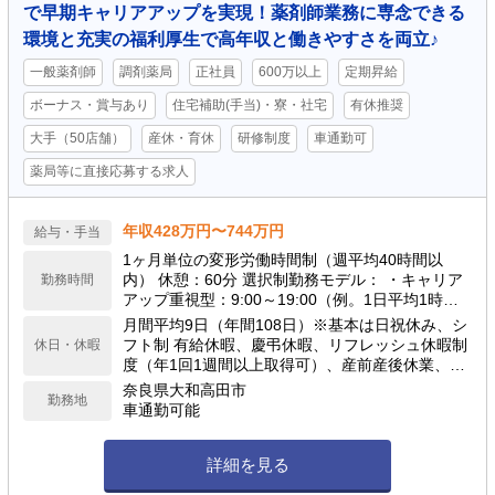
で早期キャリアアップを実現！薬剤師業務に専念できる
環境と充実の福利厚生で高年収と働きやすさを両立♪
一般薬剤師
調剤薬局
正社員
600万以上
定期昇給
ボーナス・賞与あり
住宅補助(手当)・寮・社宅
有休推奨
大手（50店舗）
産休・育休
研修制度
車通勤可
薬局等に直接応募する求人
年収428万円〜744万円
給与・手当
1ヶ月単位の変形労働時間制（週平均40時間以
内） 休憩：60分 選択制勤務モデル： ・キャリア
勤務時間
アップ重視型：9:00～19:00（例。1日平均1時間
の計画残業を含む） ・ワークライフバランス型：
月間平均9日（年間108日）※基本は日祝休み、シ
9:00～19:00の間で実働8時間（残業想定少） ※夜
フト制 有給休暇、慶弔休暇、リフレッシュ休暇制
休日・休暇
間・土日含むシフト勤務あり（配属店舗の営業時
度（年1回1週間以上取得可）、産前産後休業、育
間による）
児休業、介護休業、看護休暇、引越休暇、裁判員
奈良県大和高田市
勤務地
休暇 等
車通勤可能
詳細を見る