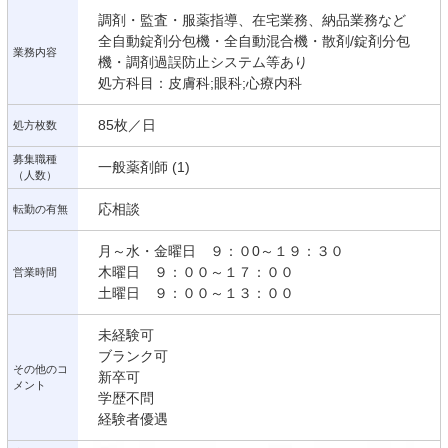
調剤・監査・服薬指導、在宅業務、納品業務など
全自動錠剤分包機・全自動混合機・散剤/錠剤分包
業務内容
機・調剤過誤防止システム等あり
処方科目：皮膚科;眼科;心療内科
85枚／日
処方枚数
募集職種
一般薬剤師 (1)
（人数）
応相談
転勤の有無
月～水・金曜日 ９：０0～１９：３０
木曜日 ９：００～１７：００
営業時間
土曜日 ９：００～１３：００
未経験可
ブランク可
その他のコ
新卒可
メント
学歴不問
経験者優遇