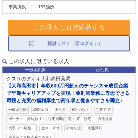
事業所数
157箇所
この求人に直接応募する
検討リスト（要ログイン）
この求人に似ている求人
一般薬剤師
正社員
クスリのアオキ大和高田薬局
【大和高田市】年収600万円超えのチャンス★成長企業
で早期キャリアアップを実現！薬剤師業務に専念できる
環境と充実の福利厚生で高年収と働きやすさを両立♪
一般薬剤師
調剤薬局
正社員
600万以上
定期昇給
ボーナス・賞与あり
住宅補助(手当)・寮・社宅
有休推奨
大手（50店舗）
産休・育休
研修制度
車通勤可
薬局等に直接応募する求人