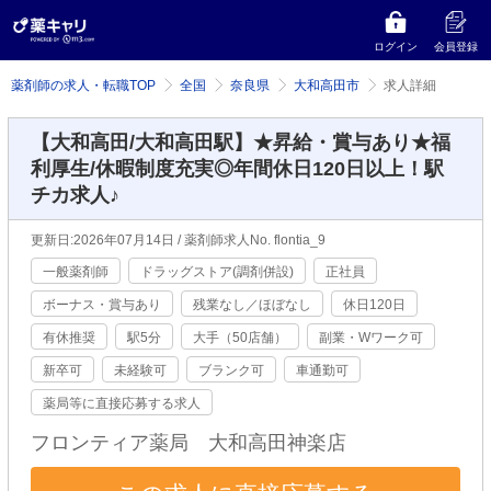
ログイン
会員登録
薬剤師の求人・転職TOP
全国
奈良県
大和高田市
求人詳細
【大和高田/大和高田駅】★昇給・賞与あり★福
利厚生/休暇制度充実◎年間休日120日以上！駅
チカ求人♪
更新日:2026年07月14日 / 薬剤師求人No. flontia_9
一般薬剤師
ドラッグストア(調剤併設)
正社員
ボーナス・賞与あり
残業なし／ほぼなし
休日120日
有休推奨
駅5分
大手（50店舗）
副業・Wワーク可
新卒可
未経験可
ブランク可
車通勤可
薬局等に直接応募する求人
フロンティア薬局 大和高田神楽店