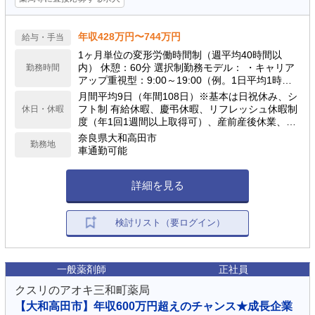
年収428万円〜744万円
給与・手当
1ヶ月単位の変形労働時間制（週平均40時間以
内） 休憩：60分 選択制勤務モデル： ・キャリア
勤務時間
アップ重視型：9:00～19:00（例。1日平均1時間
の計画残業を含む） ・ワークライフバランス型：
月間平均9日（年間108日）※基本は日祝休み、シ
9:00～19:00の間で実働8時間（残業想定少） ※夜
フト制 有給休暇、慶弔休暇、リフレッシュ休暇制
休日・休暇
間・土日含むシフト勤務あり（配属店舗の営業時
度（年1回1週間以上取得可）、産前産後休業、育
間による）
児休業、介護休業、看護休暇、引越休暇、裁判員
奈良県大和高田市
勤務地
休暇 等
車通勤可能
詳細を見る
検討リスト（要ログイン）
一般薬剤師
正社員
クスリのアオキ三和町薬局
【大和高田市】年収600万円超えのチャンス★成長企業