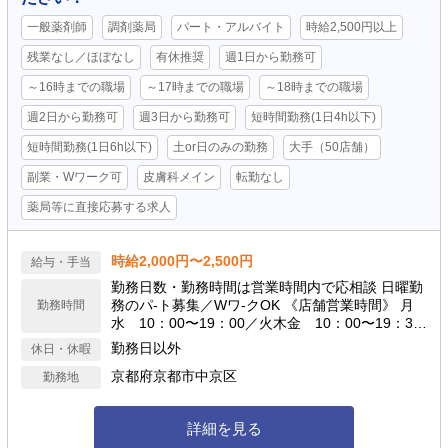
一般薬剤師
調剤薬局
パート・アルバイト
時給2,500円以上
残業なし／ほぼなし
有休推奨
週1日から勤務可
～16時までの職場
～17時までの職場
～18時までの職場
週2日から勤務可
週3日から勤務可
短時間勤務(1日4h以下)
短時間勤務(1日6h以下)
土or日のみの勤務
大手（50店舗）
副業・Wワーク可
皮膚科メイン
転勤なし
薬局等に直接応募する求人
時給2,000円〜2,500円
給与・手当
勤務日数・勤務時間は営業時間内で応相談 日曜勤
務のパ-ト募集／Wワ-クOK 《店舗営業時間》 月
勤務時間
水 10：00〜19：00／火木金 10：00〜19：30
／土日 10：00〜13：30
勤務日以外
休日・休暇
京都府京都市中京区
勤務地
詳細を見る