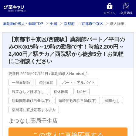
ログイン
会員登録
薬剤師の求人・転職TOP
全国
京都府
京都市中京区
求人詳細
【京都市中京区/西院駅】薬剤師パート／平日の
みOK◎15時～19時の勤務です！時給2,200円～
2,400円／駅チカ／西院駅から徒歩5分！お気軽
にご相談ください
更新日:2026年07月24日 / 薬剤師求人No. eisei_1
一般薬剤師
調剤薬局
パート・アルバイト
残業なし／ほぼなし
有休推奨
駅5分
短時間勤務(1日4h以下)
短時間勤務(1日6h以下)
転勤なし
薬局等に直接応募する求人
まつなし薬局壬生店
この求人に直接応募する