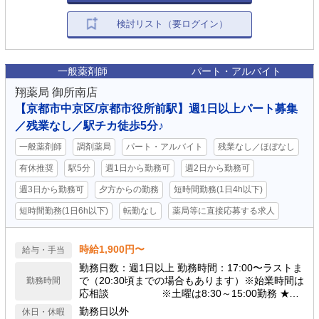
検討リスト（要ログイン）
一般薬剤師
パート・アルバイト
翔薬局 御所南店
【京都市中京区/京都市役所前駅】週1日以上パート募集
／残業なし／駅チカ徒歩5分♪
一般薬剤師
調剤薬局
パート・アルバイト
残業なし／ほぼなし
有休推奨
駅5分
週1日から勤務可
週2日から勤務可
週3日から勤務可
夕方からの勤務
短時間勤務(1日4h以下)
短時間勤務(1日6h以下)
転勤なし
薬局等に直接応募する求人
時給1,900円〜
給与・手当
勤務日数：週1日以上 勤務時間：17:00〜ラストま
で（20:30頃までの場合もあります）※始業時間は
勤務時間
応相談 ※土曜は8:30～15:00勤務 ★残
業なし 《店舗営業時間》 月火水金: 08:30 - 21:00
勤務日以外
休日・休暇
木: 07:30 - 15:30 土: 08:30 - 14:00