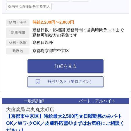
薬局等に直接応募する求人
時給2,200円〜2,600円
給与・手当
勤務日数：応相談 勤務時間：営業時間ラストまで
勤務時間
勤務可能な方の募集です
勤務日以外
休日・休暇
京都府京都市中京区
勤務地
詳細を見る
検討リスト（要ログイン）
一般薬剤師
パート・アルバイト
大信薬局 烏丸丸太町店
【京都市中京区】時給最大2,500円★日曜勤務のみパ-ト
OK／Wワ-クOK／皮膚科応需◎まずはお気軽にご相談く
ださい！