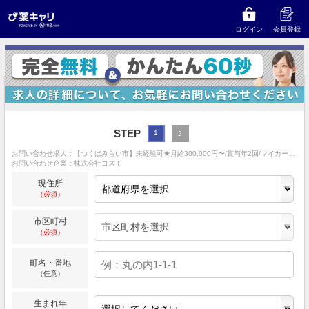
ログイン
会員登録
STEP
1
2
お問い合わせ求人：【つくばみらい市】未経験可★月給300,000円〜/賞与年2回/マイカー通勤OK
お問い合わせ企業：株式会社コスモ
現住所
（必須）
市区町村
（必須）
町名・番地
（任意）
生まれ年