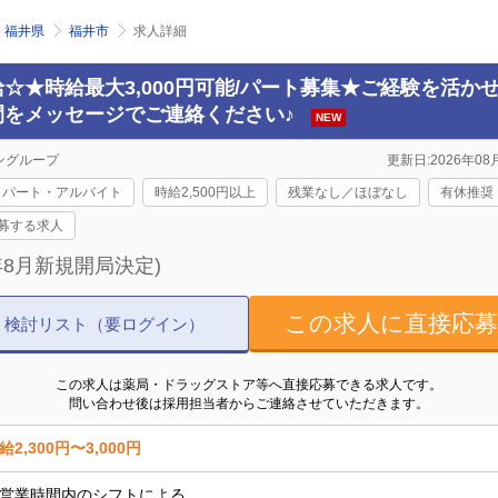
福井県
福井市
求人詳細
☆★時給最大3,000円可能/パート募集★ご経験を活か
間をメッセージでご連絡ください♪
NEW
ングループ
更新日:2026年08月
パート・アルバイト
時給2,500円以上
残業なし／ほぼなし
有休推奨
募する求人
年8月新規開局決定)
この求人に直接応
検討リスト（要ログイン）
この求人は薬局・ドラッグストア等へ直接応募できる求人です。
問い合わせ後は採用担当者からご連絡させていただきます。
給2,300円〜3,000円
営業時間内のシフトによる