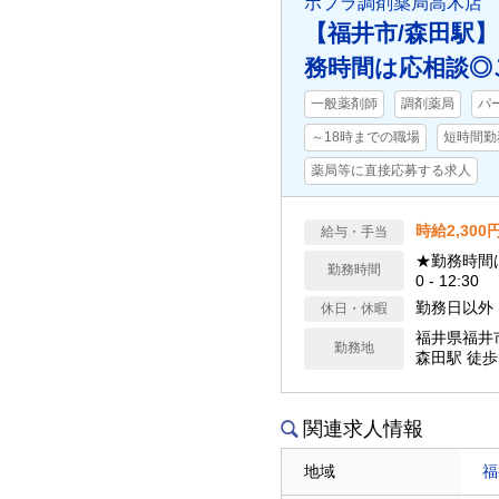
ポプラ調剤薬局高木店
【福井市/森田駅】
務時間は応相談◎
一般薬剤師
調剤薬局
パ
～18時までの職場
短時間勤務
薬局等に直接応募する求人
時給2,300
給与・手当
★勤務時間は応
勤務時間
0 - 12:30
勤務日以外
休日・休暇
福井県福井
勤務地
森田駅 徒
関連求人情報
地域
福