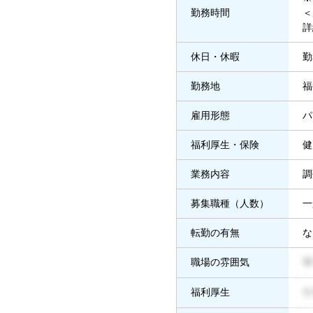
勤務時間
＜
詳
休日・休暇
勤
勤務地
福
雇用形態
パ
福利厚生・保険
健
業務内容
調
募集職種（人数）
一
転勤の有無
な
職場の雰囲気
福利厚生