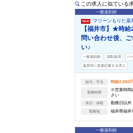
この求人に似ている
一般薬剤師
マリーンもりた薬局
NEW
【福井市】★時給2
問い合わせ後、ご
い♪
一般薬剤師
調剤薬局
パ
薬局等に直接応募する求人
時給2,000
給与・手当
※営業時間
勤務時間
さい
勤務日以外
休日・休暇
福井県福井
勤務地
一般薬剤師