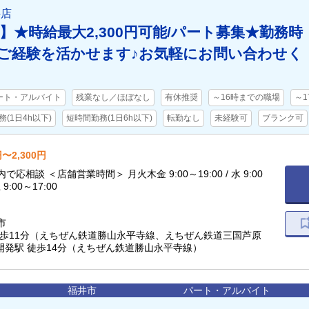
井店
】★時給最大2,300円可能/パート募集★勤務時
ご経験を活かせます♪お気軽にお問い合わせく
ート・アルバイト
残業なし／ほぼなし
有休推奨
～16時までの職場
～
(1日4h以下)
短時間勤務(1日6h以下)
転勤なし
未経験可
ブランク可
円〜2,300円
応相談 ＜店舗営業時間＞ 月火木金 9:00～19:00 / 水 9:00
土 9:00～17:00
市
徒歩11分（えちぜん鉄道勝山永平寺線、えちぜん鉄道三国芦原
前開発駅 徒歩14分（えちぜん鉄道勝山永平寺線）
福井市
パート・アルバイト