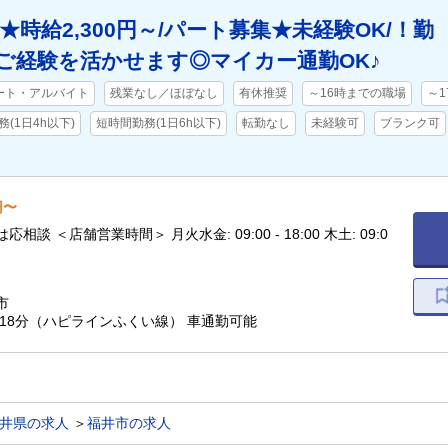
★時給2,300円～/パート募集★未経験OK/！勤
ご経験を活かせます◎マイカー通勤OK♪
ート・アルバイト
残業なし／ほぼなし
有休推奨
～16時までの職場
～
(1日4h以下)
短時間勤務(1日6h以下)
転勤なし
未経験可
ブランク可
円〜
相談 ＜店舗営業時間＞ 月火水金: 09:00 - 18:00 木土: 09:0
市
歩18分（ハピラインふくい線） 車通勤可能
井県の求人
＞
福井市の求人