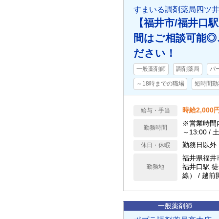
すまいる調剤薬局四ツ
【福井市/福井口駅
間はご相談可能◎
ださい！
一般薬剤師
調剤薬局
パ
～18時までの職場
短時間勤務
時給2,000
給与・手当
※営業時間内で
勤務時間
～13:00 / 
勤務日以外
休日・休暇
福井県福井
福井口駅 
勤務地
線） / 越
一般薬剤師