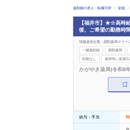
薬剤師の求人・転職TOP
全国
【福井市】★☆高時給
後、ご希望の勤務時
情報提供企業：調剤薬局マリー
一般薬剤師
調剤薬局
転勤なし
薬局等に直接応
かがやき薬局(令和8
給与・手当
時
※