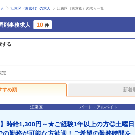
求人
江東区（東京都）の求人
江東区（東京都）の求人一覧
10
調剤事務求人
件
索する
設定
すすめ順
新着
江東区
パート・アルバイト
】時給1,300円～★ご経験1年以上の方◎土曜日
までの勤務が可能な方歓迎！ご希望の勤務時間を