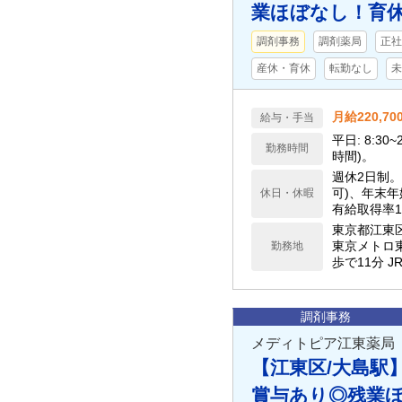
業ほぼなし！育休
調剤事務
調剤薬局
正社
産休・育休
転勤なし
未
月給220,70
給与・手当
平日: 8:30~20:00 土: 8:30~16:30 休憩60分。
勤務時間
時間)。
週休2日制。 年間休日120日以上。 夏季休暇 (勤務3ヶ月以内の場合付
可)、年末
休日・休暇
有給取得率1
東京都江東
東京メトロ東西線 東
勤務地
歩
調剤事務
メディトピア江東薬局
【江東区/大島駅
賞与あり◎残業ほ