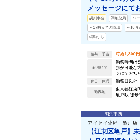
メッセージにて
調剤事務
調剤薬局
パー
～17時までの職場
～18
転勤なし
時給1,300
給与・手当
勤務時間は営
務が可能な
勤務時間
ジにてお知らせ
13:30
勤務日以外
休日・休暇
東京都江東
勤務地
亀戸駅 徒歩
調剤事務
アイセイ薬局 亀戸店
【江東区亀戸】未