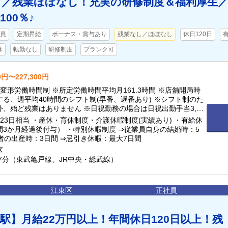
）／残業ほぼなし！充実の研修制度＆福利厚生
00％♪
員
定期昇給
ボーナス・賞与あり
残業なし／ほぼなし
休日120日
休
転勤なし
研修制度
ブランク可
0円〜227,300円
変形労働時間制 ※所定労働時間平均月161.3時間 ※店舗開局時
る、週平均40時間のシフト制(早番、遅番あり) ※シフト制のた
、殆ど残業はありません ※日祝勤務の場合は日祝出勤手当3,00
します
23日相当 ・産休・育休制度・介護休暇制度(実績あり) ・有給休
間3か月経過後付与） ・特別休暇制度 ⇒従業員自身の結婚時：5
者の出産時：3日間 ⇒忌引き休暇：最大7日間
区
7分（東武亀戸線、JR中央・総武線）
江東区
正社員
駅】月給22万円以上！年間休日120日以上！残