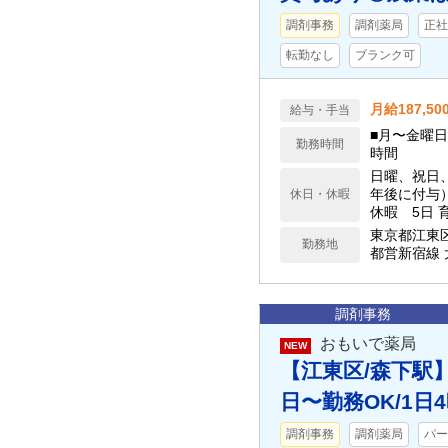
調剤事務
調剤薬局
正社
転勤なし
ブランク可
月給187,50
給与・手当
■月〜金曜日 
勤務時間
時間
日曜、祝日
年後に付与）
休日・休暇
休暇 5日 
東京都江東
勤務地
都営新宿線 
調剤事務
おもいで薬局
NEW
【江東区/森下駅
日〜勤務OK/1日
調剤事務
調剤薬局
パー