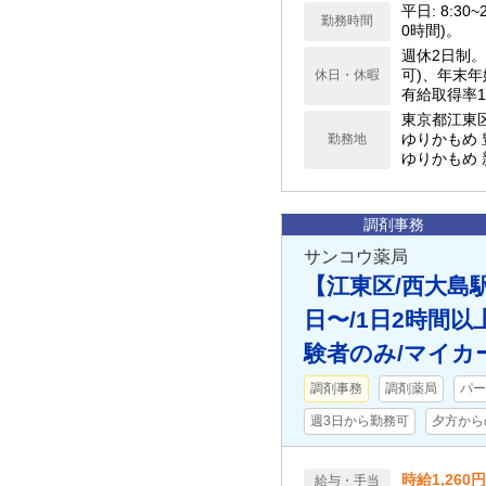
平日: 8:30~20:00 土日: 8:30~16:30 休憩60分
勤務時間
0時間)。
週休2日制。 年間休日120日以上。 夏季休暇 (勤務3ヶ月以内の場合付
可)、年末
休日・休暇
有給取得率1
東京都江東
ゆりかもめ 豊洲駅から徒歩
勤務地
ゆりかもめ 
調剤事務
サンコウ薬局
【江東区/西大島駅
日〜/1日2時間
験者のみ/マイカ
調剤事務
調剤薬局
パー
週3日から勤務可
夕方から
時給1,260円
給与・手当