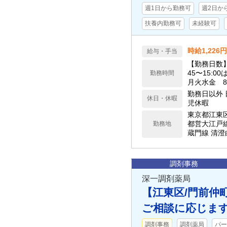
週1日から勤務可
週2日か
扶養内勤務可
未経験可
時給1,226
給与・手当
【勤務日数】週
45〜15:
勤務時間
月火水金 8:4
勤務日以外
休日・休暇
児休暇
東京都江東
都営大江戸線
勤務地
蔵門線 清澄
調剤事務
深一調剤薬局
【江東区/門前仲町
ご相談に応じま
調剤事務
調剤薬局
パー