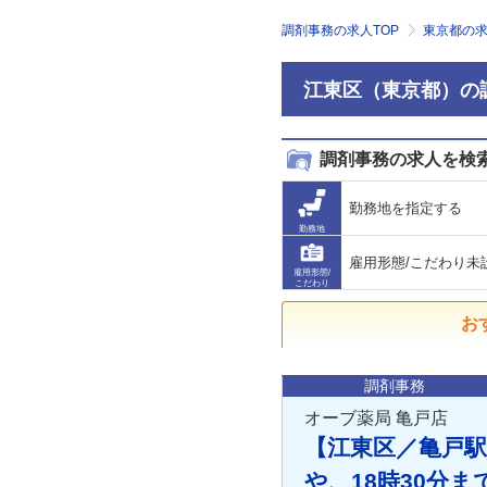
調剤事務の求人TOP
東京都の
江東区（東京都）の
調剤事務の求人を検
勤務地を指定する
勤務地
雇用形態/こだわり未
雇用形態/
こだわり
お
調剤事務
オーブ薬局 亀戸店
【江東区／亀戸駅
や、18時30分