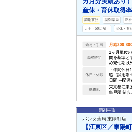
カ月分実績あり
産休・育休取得率1
調剤事務
調剤薬局
正社
大手（50店舗）
産休・育
月給209,80
給与・手当
1ヶ月単位の
間を基準とす
勤務時間
め繁忙期以外
0円を支給
・年間休日1
暇（試用期
休日・休暇
日間 ⇒配偶
東京都江東
勤務地
亀戸駅 徒歩
調剤事務
パンダ薬局 東陽町店
【江東区／東陽町