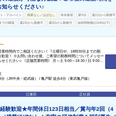
お知らせください♪
ト・アルバイト
残業なし／ほぼなし
有休推奨
駅5分
週1日から勤務可
時までの職場
週2日から勤務可
週3日から勤務可
短時間勤務(1日4h以下)
円〜
業時間内でご相談ください！ └土曜日や、18時30分までの勤
方歓迎！ ※お問い合わせ後、ご希望の勤務時間についてメッセー
ください♪ 《店舗営業時間》 月～土 9:00～18:30 / 日 9:00～
区
3分（JR中央・総武線） / 亀戸駅 徒歩4分（東武亀戸線）
江東区
正社員
経験歓迎★年間休日123日相当／賞与年2回（4