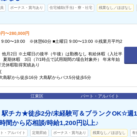
員
ボーナス・賞与あり
住宅補助(手当)・寮・社宅
残業なし／ほぼなし
0円〜280,000円
9:00〜18:00 ※休憩60分 ■土曜日 9:00〜13:00 ※残業月平均2
、他月2日 ※土曜日の後半（午後）は勤務なし 有給休暇（入社半
 夏期休暇 3日（7/1時点で試用期間の場合対象外） 年末年始
育児休暇取得実績あり
区
大島駅から徒歩16分 大島駅からバス5分徒歩5分
江東区
パート・アルバイト
】駅チカ★徒歩2分/未経験可＆ブランクOK☆週
4時間から応相談/時給1,200円以上♪
ト・アルバイト
定期昇給
ボーナス・賞与あり
残業なし／ほぼなし
有