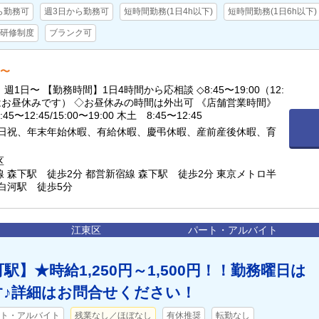
ら勤務可
週3日から勤務可
短時間勤務(1日4h以下)
短時間勤務(1日6h以下)
研修制度
ブランク可
円〜
1日〜 【勤務時間】1日4時間から応相談 ◇8:45〜19:00（12:
00はお昼休みです） ◇お昼休みの時間は外出可 《店舗営業時間》
5〜12:45/15:00〜19:00 木土 8:45〜12:45
 日祝、年末年始休暇、有給休暇、慶弔休暇、産前産後休暇、育
区
 森下駅 徒歩2分 都営新宿線 森下駅 徒歩2分 東京メトロ半
白河駅 徒歩5分
江東区
パート・アルバイト
駅】★時給1,250円～1,500円！！勤務曜日は
す♪詳細はお問合せください！
ト・アルバイト
残業なし／ほぼなし
有休推奨
転勤なし