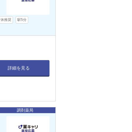
／
有休推奨
駅5分
詳細を見る
調剤薬局