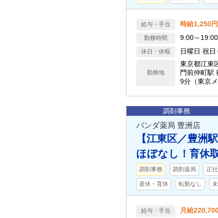
時給1,250円
給与・手当
9:00～19
勤務時間
日曜日 祝
休日・休暇
東京都江東
門前仲町駅 
勤務地
9分（東京
調剤事務
パンダ薬局 豊洲店
【江東区／豊洲駅
ほぼなし！育休取
調剤事務
調剤薬局
正社
産休・育休
転勤なし
未
月給220,70
給与・手当