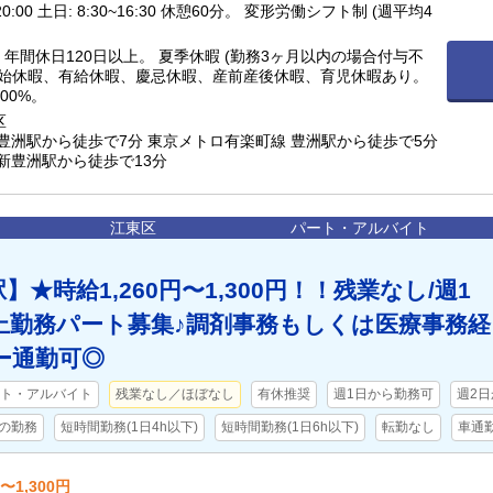
。 変形労働シフト制 (週平均4
与不
年始休暇、有給休暇、慶忌休暇、産前産後休暇、育児休暇あり。
00%。
区
で7分 東京メトロ有楽町線 豊洲駅から徒歩で5分
新豊洲駅から徒歩で13分
江東区
パート・アルバイト
】★時給1,260円〜1,300円！！残業なし/週1
以上勤務パート募集♪調剤事務もしくは医療事務経
ー通勤可◎
ト・アルバイト
残業なし／ほぼなし
有休推奨
週1日から勤務可
週2
の勤務
短時間勤務(1日4h以下)
短時間勤務(1日6h以下)
転勤なし
車通
〜1,300円