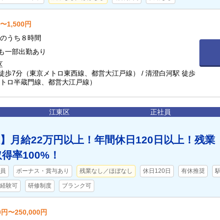
〜1,500円
:00のうち８時間
日も一部出勤あり
区
徒歩7分（東京メトロ東西線、都営大江戸線） / 清澄白河駅 徒歩
メトロ半蔵門線、都営大江戸線）
江東区
正社員
】月給22万円以上！年間休日120日以上！残業
得率100%！
員
ボーナス・賞与あり
残業なし／ほぼなし
休日120日
有休推奨
経験可
研修制度
ブランク可
0円〜250,000円