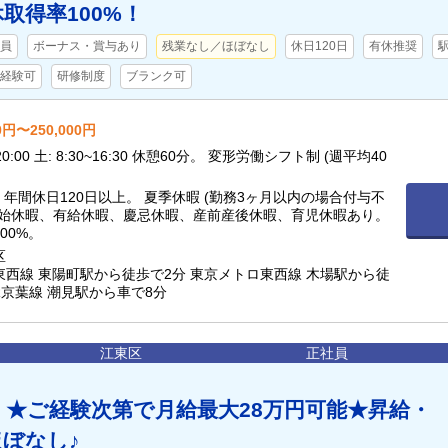
取得率100%！
員
ボーナス・賞与あり
残業なし／ほぼなし
休日120日
有休推奨
経験可
研修制度
ブランク可
0円〜250,000円
 変形労働シフト制 (週平均40
与不
年始休暇、有給休暇、慶忌休暇、産前産後休暇、育児休暇あり。
00%。
区
陽町駅から徒歩で2分 東京メトロ東西線 木場駅から徒
で11分 JR京葉線 潮見駅から車で8分
江東区
正社員
】★ご経験次第で月給最大28万円可能★昇給・
ぼなし♪