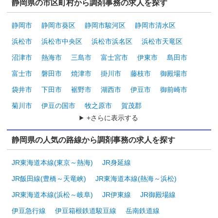
静岡県の市区町村から調剤事務の求人を探す
静岡市
静岡市葵区
静岡市駿河区
静岡市清水区
浜松市
浜松市中央区
浜松市浜名区
浜松市天竜区
沼津市
熱海市
三島市
富士宮市
伊東市
島田市
富士市
磐田市
焼津市
掛川市
藤枝市
御殿場市
袋井市
下田市
裾野市
湖西市
伊豆市
御前崎市
菊川市
伊豆の国市
牧之原市
賀茂郡
+さらに表示する
静岡県の人気の路線から調剤事務の求人を探す
JR東海道本線(東京～熱海)
JR身延線
JR飯田線(豊橋～天竜峡)
JR東海道本線(熱海～浜松)
JR東海道本線(浜松～岐阜)
JR伊東線
JR御殿場線
伊豆急行線
伊豆箱根鉄道駿豆線
岳南鉄道線