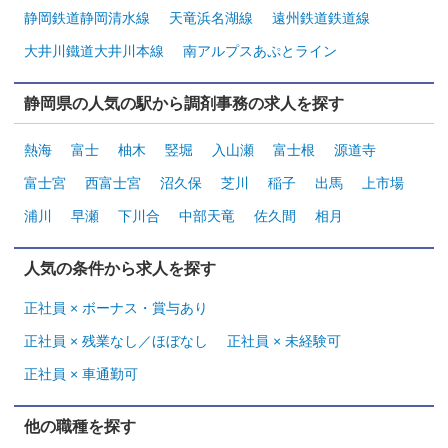
静岡鉄道静岡清水線
天竜浜名湖線
遠州鉄道鉄道線
大井川鐵道大井川本線
南アルプスあぷとライン
静岡県の人気の駅から調剤事務の求人を探す
熱海
富士
柚木
竪堀
入山瀬
富士根
源道寺
富士宮
西富士宮
沼久保
芝川
稲子
出馬
上市場
浦川
早瀬
下川合
中部天竜
佐久間
相月
人気の条件から求人を探す
正社員 × ボーナス・賞与あり
正社員 × 残業なし／ほぼなし
正社員 × 未経験可
正社員 × 車通勤可
他の職種を探す