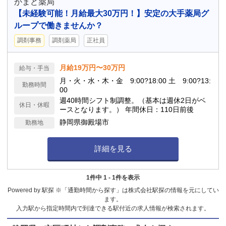
かまど薬局
【未経験可能！月給最大30万円！】安定の大手薬局グ
ループで働きませんか？
調剤事務
調剤薬局
正社員
月給19万円〜30万円
給与・手当
月・火・水・木・金 9:00?18:00 土 9:00?13:
勤務時間
00
週40時間シフト制調整。（基本は週休2日がベ
休日・休暇
ースとなります。） 年間休日：110日前後
静岡県御殿場市
勤務地
詳細を見る
1件中 1 - 1件を表示
Powered by 駅探 ※「通勤時間から探す」は株式会社駅探の情報を元にしてい
ます。
入力駅から指定時間内で到達できる駅付近の求人情報が検索されます。