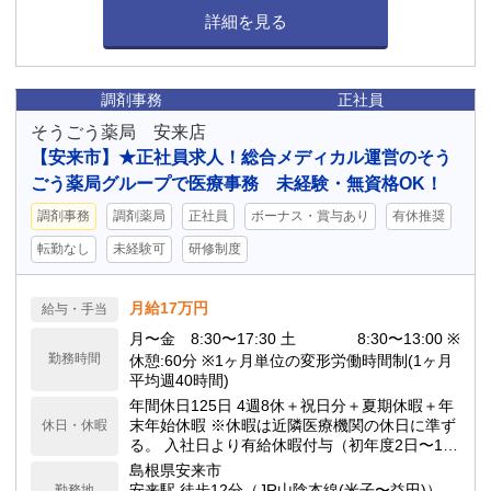
詳細を見る
調剤事務
正社員
そうごう薬局 安来店
【安来市】★正社員求人！総合メディカル運営のそう
ごう薬局グループで医療事務 未経験・無資格OK！
調剤事務
調剤薬局
正社員
ボーナス・賞与あり
有休推奨
転勤なし
未経験可
研修制度
月給17万円
給与・手当
月〜金 8:30〜17:30 土 8:30〜13:00 ※
勤務時間
休憩:60分 ※1ヶ月単位の変形労働時間制(1ヶ月
平均週40時間)
年間休日125日 4週8休＋祝日分＋夏期休暇＋年
末年始休暇 ※休暇は近隣医療機関の休日に準ず
休日・休暇
る。 入社日より有給休暇付与（初年度2日〜10
日※入社日によって異なる）
島根県安来市
安来駅 徒歩12分（JR山陰本線(米子〜益田)）
勤務地