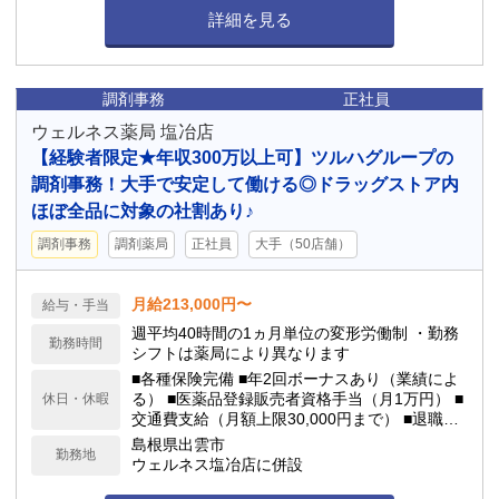
詳細を見る
調剤事務
正社員
ウェルネス薬局 塩冶店
【経験者限定★年収300万以上可】ツルハグループの
調剤事務！大手で安定して働ける◎ドラッグストア内
ほぼ全品に対象の社割あり♪
調剤事務
調剤薬局
正社員
大手（50店舗）
月給213,000円〜
給与・手当
週平均40時間の1ヵ月単位の変形労働制 ・勤務
勤務時間
シフトは薬局により異なります
■各種保険完備 ■年2回ボーナスあり（業績によ
る） ■医薬品登録販売者資格手当（月1万円） ■
休日・休暇
交通費支給（月額上限30,000円まで） ■退職金
制度あり ■制服無料貸与 ■育休、産休取得可能 ■
島根県出雲市
勤務地
有給休暇、看護休暇、年間休日（114日程度）
ウェルネス塩冶店に併設