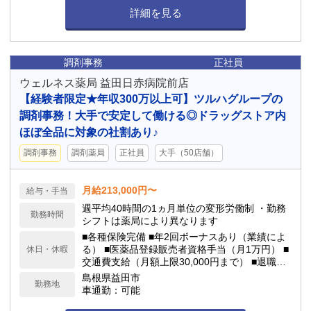
詳細を見る
調剤事務
正社員
ウェルネス薬局 益田日赤病院前店
【経験者限定★年収300万以上可】ツルハグループの
調剤事務！大手で安定して働ける◎ドラッグストア内
ほぼ全品に対象の社割あり♪
調剤事務
調剤薬局
正社員
大手（50店舗）
月給213,000円〜
給与・手当
週平均40時間の1ヵ月単位の変形労働制 ・勤務
勤務時間
シフトは薬局により異なります
■各種保険完備 ■年2回ボーナスあり（業績によ
る） ■医薬品登録販売者資格手当（月1万円） ■
休日・休暇
交通費支給（月額上限30,000円まで） ■退職金
制度あり ■制服無料貸与 ■育休、産休取得可能 ■
島根県益田市
勤務地
有給休暇、看護休暇、年間休日（114日程度）
車通勤：可能