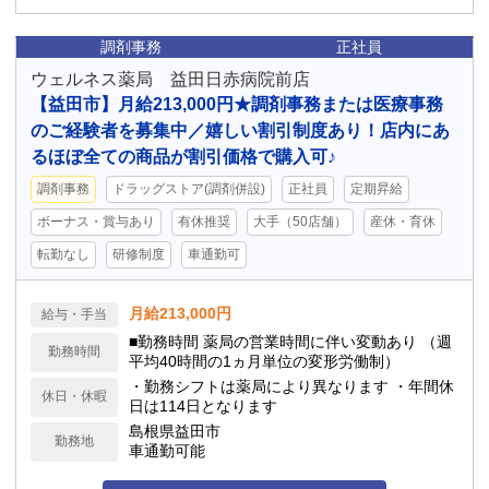
調剤事務
正社員
ウェルネス薬局 益田日赤病院前店
【益田市】月給213,000円★調剤事務または医療事務
のご経験者を募集中／嬉しい割引制度あり！店内にあ
るほぼ全ての商品が割引価格で購入可♪
調剤事務
ドラッグストア(調剤併設)
正社員
定期昇給
ボーナス・賞与あり
有休推奨
大手（50店舗）
産休・育休
転勤なし
研修制度
車通勤可
月給213,000円
給与・手当
■勤務時間 薬局の営業時間に伴い変動あり （週
勤務時間
平均40時間の1ヵ月単位の変形労働制）
・勤務シフトは薬局により異なります ・年間休
休日・休暇
日は114日となります
島根県益田市
勤務地
車通勤可能