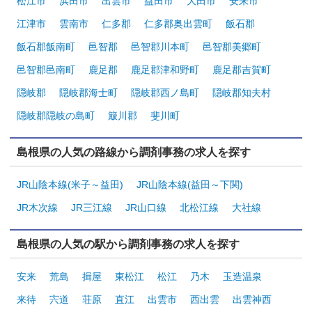
松江市
浜田市
出雲市
益田市
大田市
安来市
江津市
雲南市
仁多郡
仁多郡奥出雲町
飯石郡
飯石郡飯南町
邑智郡
邑智郡川本町
邑智郡美郷町
邑智郡邑南町
鹿足郡
鹿足郡津和野町
鹿足郡吉賀町
隠岐郡
隠岐郡海士町
隠岐郡西ノ島町
隠岐郡知夫村
隠岐郡隠岐の島町
簸川郡
斐川町
島根県の人気の路線から調剤事務の求人を探す
JR山陰本線(米子～益田)
JR山陰本線(益田～下関)
JR木次線
JR三江線
JR山口線
北松江線
大社線
島根県の人気の駅から調剤事務の求人を探す
安来
荒島
揖屋
東松江
松江
乃木
玉造温泉
来待
宍道
荘原
直江
出雲市
西出雲
出雲神西