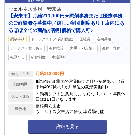
調剤事務
正社員
ウェルネス薬局 安来店
【安来市】月給213,000円★調剤事務または医療事務
のご経験者を募集中／嬉しい割引制度あり！店内にあ
るほぼ全ての商品が割引価格で購入可♪
調剤事務
ドラッグストア(調剤併設)
正社員
定期昇給
ボーナス・賞与あり
有休推奨
大手（50店舗）
産休・育休
転勤なし
研修制度
車通勤可
月給213,000円
給与・手当
■勤務時間 薬局の営業時間に伴い変動あり （週
勤務時間
平均40時間の1ヵ月単位の変形労働制）
・勤務シフトは薬局により異なります ・年間休
休日・休暇
日は114日となります
島根県安来市
勤務地
ウェルネス安来店に併設 車通勤可能
詳細を見る