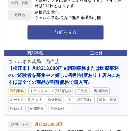
・勤務シフトは薬局により異なります ・年間休
休日・休暇
日は114日となります
島根県出雲市
勤務地
ウェルネス塩冶店に併設 車通勤可能
詳細を見る
調剤事務
正社員
ウェルネス薬局 乃白店
【松江市】月給213,000円★調剤事務または医療事務
のご経験者を募集中／嬉しい割引制度あり！店内にあ
るほぼ全ての商品が割引価格で購入可♪
調剤事務
ドラッグストア(調剤併設)
正社員
定期昇給
ボーナス・賞与あり
有休推奨
大手（50店舗）
産休・育休
転勤なし
研修制度
車通勤可
月給213,000円
給与・手当