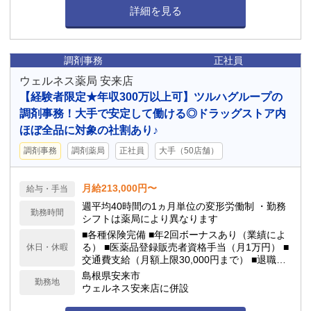
詳細を見る
調剤事務
正社員
ウェルネス薬局 安来店
【経験者限定★年収300万以上可】ツルハグループの
調剤事務！大手で安定して働ける◎ドラッグストア内
ほぼ全品に対象の社割あり♪
調剤事務
調剤薬局
正社員
大手（50店舗）
月給213,000円〜
給与・手当
週平均40時間の1ヵ月単位の変形労働制 ・勤務
勤務時間
シフトは薬局により異なります
■各種保険完備 ■年2回ボーナスあり（業績によ
る） ■医薬品登録販売者資格手当（月1万円） ■
休日・休暇
交通費支給（月額上限30,000円まで） ■退職金
制度あり ■制服無料貸与 ■育休、産休取得可能 ■
島根県安来市
勤務地
有給休暇、看護休暇、年間休日（114日程度）
ウェルネス安来店に併設