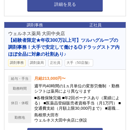
詳細を見る
調剤事務
正社員
ウェルネス薬局 大田中央店
【経験者限定★年収300万以上可】ツルハグループの
調剤事務！大手で安定して働ける◎ドラッグストア内
ほぼ全品に対象の社割あり♪
調剤事務
調剤薬局
正社員
大手（50店舗）
月給213,000円〜
給与・手当
週平均40時間の1ヵ月単位の変形労働制 ・勤務
勤務時間
シフトは薬局により異なります
■各種保険完備 ■年2回ボーナスあり（業績によ
る） ■医薬品登録販売者資格手当（月1万円） ■
休日・休暇
交通費支給（月額上限30,000円まで） ■退職金
制度あり ■制服無料貸与 ■育休、産休取得可能 ■
島根県大田市
勤務地
有給休暇、看護休暇、年間休日（114日程度）
ウェルネス大田中央店に併設