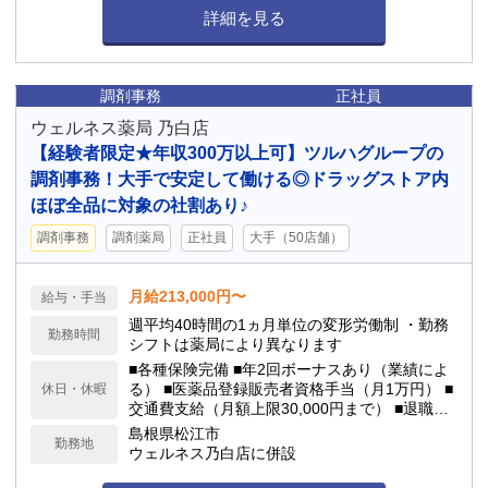
詳細を見る
調剤事務
正社員
ウェルネス薬局 乃白店
【経験者限定★年収300万以上可】ツルハグループの
調剤事務！大手で安定して働ける◎ドラッグストア内
ほぼ全品に対象の社割あり♪
調剤事務
調剤薬局
正社員
大手（50店舗）
月給213,000円〜
給与・手当
週平均40時間の1ヵ月単位の変形労働制 ・勤務
勤務時間
シフトは薬局により異なります
■各種保険完備 ■年2回ボーナスあり（業績によ
る） ■医薬品登録販売者資格手当（月1万円） ■
休日・休暇
交通費支給（月額上限30,000円まで） ■退職金
制度あり ■制服無料貸与 ■育休、産休取得可能 ■
島根県松江市
勤務地
有給休暇、看護休暇、年間休日（114日程度）
ウェルネス乃白店に併設