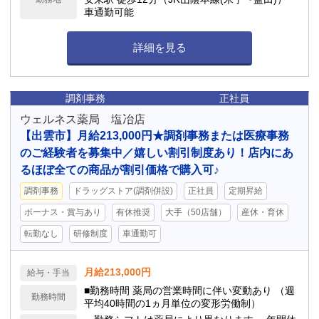
車通勤可能
詳細を見る
調剤事務
正社員
ウェルネス薬局 塩冶店
【出雲市】月給213,000円★調剤事務または医療事務
のご経験者を募集中／嬉しい割引制度あり！店内にあ
るほぼ全ての商品が割引価格で購入可♪
調剤事務
ドラッグストア(調剤併設)
正社員
定期昇給
ボーナス・賞与あり
有休推奨
大手（50店舗）
産休・育休
転勤なし
研修制度
車通勤可
月給213,000円
給与・手当
■勤務時間 薬局の営業時間に伴い変動あり （週
勤務時間
平均40時間の1ヵ月単位の変形労働制）