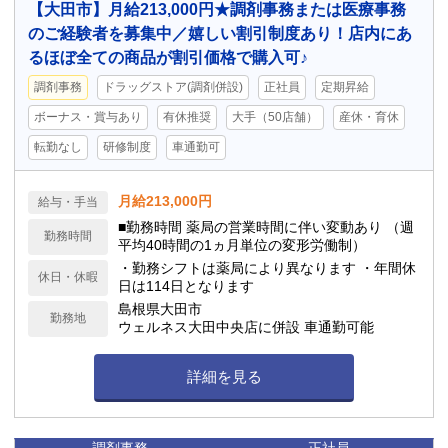
【大田市】月給213,000円★調剤事務または医療事務
のご経験者を募集中／嬉しい割引制度あり！店内にあ
るほぼ全ての商品が割引価格で購入可♪
調剤事務
ドラッグストア(調剤併設)
正社員
定期昇給
ボーナス・賞与あり
有休推奨
大手（50店舗）
産休・育休
転勤なし
研修制度
車通勤可
月給213,000円
給与・手当
■勤務時間 薬局の営業時間に伴い変動あり （週
勤務時間
平均40時間の1ヵ月単位の変形労働制）
・勤務シフトは薬局により異なります ・年間休
休日・休暇
日は114日となります
島根県大田市
勤務地
ウェルネス大田中央店に併設 車通勤可能
詳細を見る