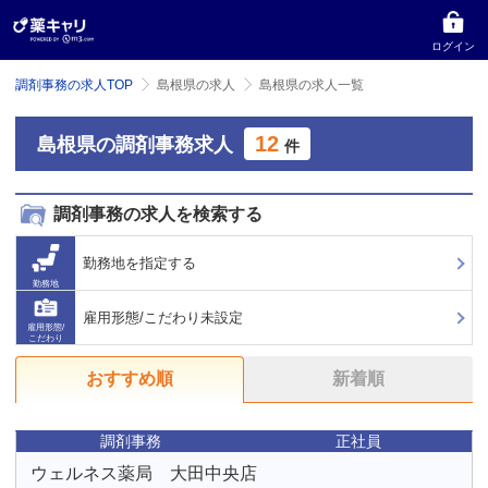
ログイン
調剤事務の求人TOP
島根県の求人
島根県の求人一覧
12
島根県の調剤事務求人
件
調剤事務の求人を検索する
勤務地を指定する
勤務地
雇用形態/こだわり未設定
雇用形態/
こだわり
おすすめ順
新着順
調剤事務
正社員
ウェルネス薬局 大田中央店