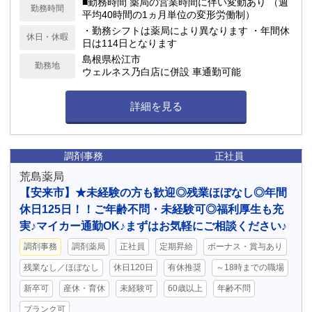
■勤務時間 薬局の営業時間に伴い変動あり （週
勤務時間
平均40時間の1ヵ月単位の変形労働制）
・勤務シフトは薬局により異なります ・年間休
休日・休暇
日は114日となります
島根県松江市
勤務地
ウェルネス乃白店に併設 車通勤可能
詳細を見る
調剤事務
正社員
荒島薬局
【安来市】★未経験の方も歓迎◎残業ほぼなし◎年間
休日125日！！ご年齢不問・未経験可◎福利厚生も充
実♪マイカー通勤OK♪まずはお気軽にご相談ください♪
調剤事務
調剤薬局
正社員
定期昇給
ボーナス・賞与あり
残業なし／ほぼなし
休日120日
有休推奨
～18時までの職場
新卒可
産休・育休
未経験可
60歳以上
年齢不問
ブランク可