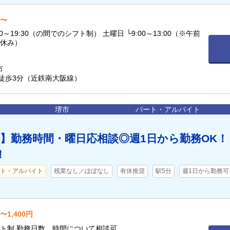
円〜
:30（の間でのシフト制） 土曜日 └9:00～13:00（※午前
後休み）
市
 徒歩3分（近鉄南大阪線）
堺市
パート・アルバイト
】勤務時間・曜日応相談◎週1日から勤務OK！
！
ト・アルバイト
残業なし／ほぼなし
有休推奨
駅5分
週1日から勤務可
〜1,400円
フト制 勤務日数、時間について相談可