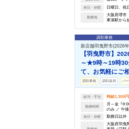
日曜日、祝
休日・休暇
大阪府堺市
勤務地
東湊駅から徒
調剤事務
新店舗羽曳野市(2026年
【羽曳野市】202
～★9時～19時
て、お気軽にご相
調剤事務
調剤薬局
パー
時給1,300
給与・手当
月～金 └9:00～19
勤務時間
のみ ／ 午
勤務日以外
休日・休暇
大阪府羽曳