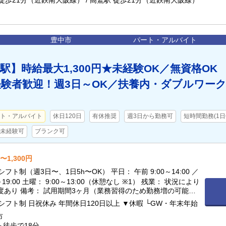
徒歩21分（近鉄南大阪線） / 高鷲駅 徒歩21分（近鉄南大阪線）
豊中市
パート・アルバイト
駅】時給最大1,300円★未経験OK／無資格OK
験者歓迎！週3日～OK／扶養内・ダブルワー
ト・アルバイト
休日120日
有休推奨
週3日から勤務可
短時間勤務(1日
未経験可
ブランク可
〜1,300円
フト制（週3日〜、1日5h〜OK） 平日： 午前 9:00～14:00 ／
0～19:00 土曜： 9:00～13:00（休憩なし ※1） 残業： 状況により
度あり 備考： 試用期間3ヶ月（業務習得のため勤務増の可能性
） ※1：勤務が6時間を超える場合は法定通りの休憩があります。
シフト制 日祝休み 年間休日120日以上 ▼休暇 └GW・年末年始
市
徒歩で18分