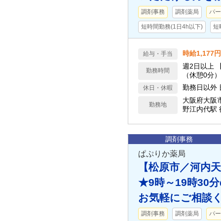
調剤事務
調剤薬局
パー
短時間勤務(1日4h以下)
短
時給1,177円
給与・手当
週2日以上 【月・火・木・金】 8:45～12:45（休憩0分）／15:45～19:45
勤務時間
（休憩0分） 
休日・休暇
大阪府大阪
勤務地
野江内代駅
調剤事務
ぱぷりか薬局
【松原市／河内天
★9時～19時3
お気軽にご相談く
調剤事務
調剤薬局
パー