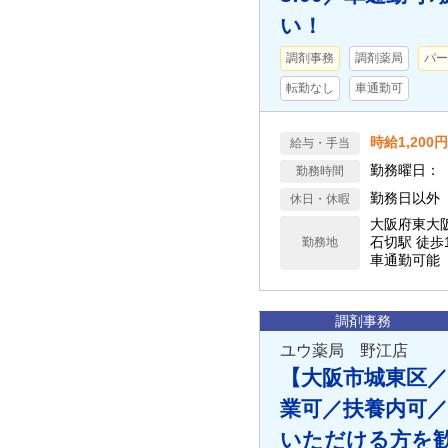
い！
調剤事務
調剤薬局
パー
転勤なし
車通勤可
時給1,200円
給与・手当
勤務曜日： 
勤務時間
勤務日以外
休日・休暇
大阪府東大
石切駅 徒歩
勤務地
車通勤可能
調剤事務
ユウ薬局 野江店
【大阪市城東区／
業可／扶養内可／
いただける方を