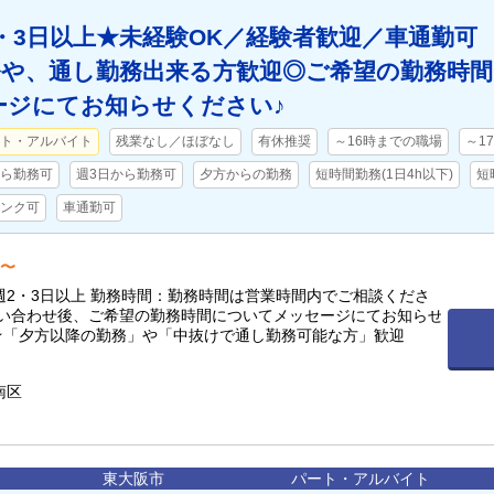
・3日以上★未経験OK／経験者歓迎／車通勤可
務や、通し勤務出来る方歓迎◎ご希望の勤務時間
ージにてお知らせください♪
ト・アルバイト
残業なし／ほぼなし
有休推奨
～16時までの職場
～1
から勤務可
週3日から勤務可
夕方からの勤務
短時間勤務(1日4h以下)
短
ンク可
車通勤可
円〜
週2・3日以上 勤務時間：勤務時間は営業時間内でご相談くださ
問い合わせ後、ご希望の勤務時間についてメッセージにてお知らせ
ください♪ ★「夕方以降の勤務」や「中抜けで通し勤務可能な方」歓迎
南区
東大阪市
パート・アルバイト