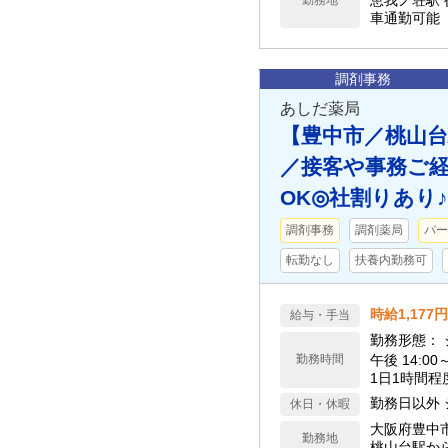
恵我ノ荘駅 
勤務地
車通勤可能
調剤事務
あしだ薬局
【豊中市／桃山台
／接客や事務ご経
OK◎社割りあり♪
調剤事務
調剤薬局
パー
転勤なし
扶養内勤務可
時給1,177円
給与・手当
勤務形態： シ
勤務時間
午後 14:0
1日1時間程
あり
勤務日以外 
休日・休暇
大阪府豊中
勤務地
桃山台駅から