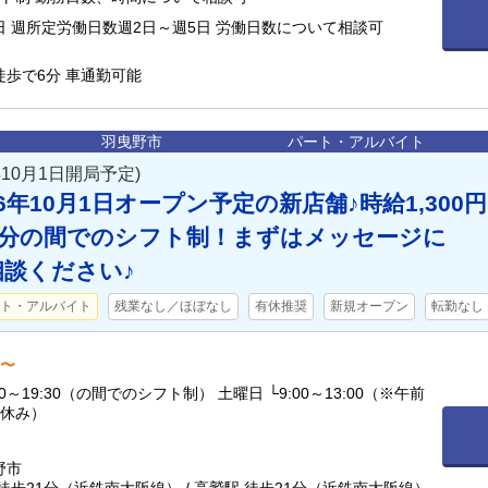
日 週所定労働日数週2日～週5日 労働日数について相談可
歩で6分 車通勤可能
羽曳野市
パート・アルバイト
10月1日開局予定)
6年10月1日オープン予定の新店舗♪時給1,300円
30分の間でのシフト制！まずはメッセージに
談ください♪
ト・アルバイト
残業なし／ほぼなし
有休推奨
新規オープン
転勤なし
円〜
:30（の間でのシフト制） 土曜日 └9:00～13:00（※午前
後休み）
野市