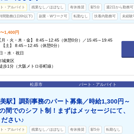
ト・アルバイト
残業なし／ほぼなし
有休推奨
駅5分
週2日から勤務可
時間勤務(1日6h以下)
副業・Wワーク可
転勤なし
扶養内勤務可
未経験
〜1,400円
【土】 8:45～12:45（休憩0分）
勤務日以外 日・水・祝日
市城東区
 徒歩1分（大阪メトロ谷町線）
松原市
パート・アルバイト
美駅】調剤事務のパート募集／時給1,300円～
0分の間でのシフト制！まずはメッセージにて、
ださい♪
ト・アルバイト
残業なし／ほぼなし
有休推奨
駅5分
転勤なし