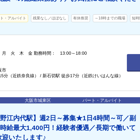
ト・アルバイト
残業なし／ほぼなし
有休推奨
～18時までの職場
短時
月 火 木 金 勤務時間： 13:00～18:00
阪市
15分（近鉄奈良線） / 新石切駅 徒歩17分（近鉄けいはんな線）
大阪市城東区
パート・アルバイト
野江内代駅】週2日～募集★1日4時間～可／副
時給最大1,400円！経験者優遇／長期で働いて
歓迎いたします♪