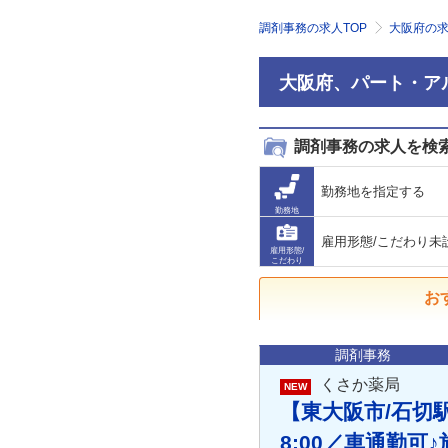
調剤事務の求人TOP
大阪府の
大阪府、パート・ア
調剤事務の求人を検
勤務地を指定する
勤務地
雇用形態/こだわり未
雇用形態/
こだわり
お
調剤事務
くさか薬局
NEW
【東大阪市/石切駅
8:00／車通勤