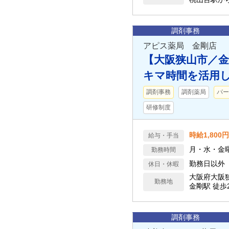
調剤事務
アピス薬局 金剛店
【大阪狭山市／金
キマ時間を活用
調剤事務
調剤薬局
パー
研修制度
時給1,800
給与・手当
勤務時間
勤務日以外
休日・休暇
大阪府大阪
勤務地
金剛駅 徒歩
調剤事務