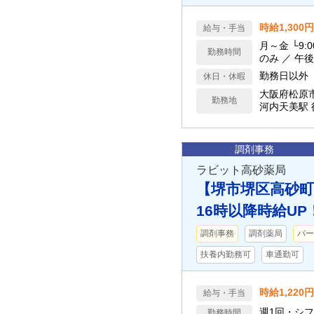
時給1,300
給与・手当
月～金 └9:00～19
勤務時間
のみ ／ 午
勤務日以外
休日・休暇
大阪府松原
勤務地
河内天美駅
調剤事務
ラビット高砂薬局
【堺市堺区高砂町
16時以降時給UP
調剤事務
調剤薬局
パー
扶養内勤務可
車通勤可
時給1,220円
給与・手当
週1回・シ
勤務時間