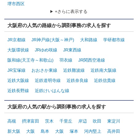
堺市西区
+さらに表示する
大阪府の人気の路線から調剤事務の求人を探す
JR京都線
JR神戸線(大阪～神戸)
大和路線
学研都市線
大阪環状線
JRゆめ咲線
JR東西線
阪和線(天王寺～和歌山)
羽衣線
JR関西空港線
JR宝塚線
おおさか東線
近鉄難波線
近鉄南大阪線
近鉄大阪線
近鉄道明寺線
近鉄奈良線
近鉄信貴線
近鉄長野線
近鉄けいはんな線
大阪府の人気の駅から調剤事務の求人を探す
高槻
摂津富田
茨木
千里丘
岸辺
吹田
東淀川
新大阪
大阪
島本
大阪
塚本
河内堅上
高井田