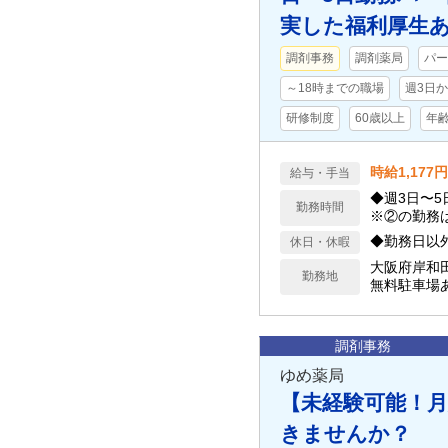
実した福利厚生
調剤事務
調剤薬局
パー
～18時までの職場
週3日
研修制度
60歳以上
年
時給1,177円
給与・手当
◆週3日〜5日
勤務時間
※②の勤務は
◆勤務日以
休日・休暇
大阪府岸和
勤務地
無料駐車場
調剤事務
ゆめ薬局
【未経験可能！月
きませんか？