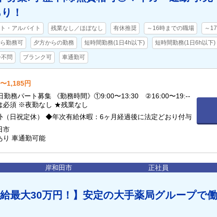
あり！
ト・アルバイト
残業なし／ほぼなし
有休推奨
～16時までの職場
～1
から勤務可
夕方からの勤務
短時間勤務(1日4h以下)
短時間勤務(1日6h以下)
齢不問
ブランク可
車通勤可
〜1,185円
勤務パート募集 《勤務時間》①9:00〜13:30 ②16:00〜19:--
必須 ※夜勤なし ★残業なし
外（日祝定休） ◆年次有給休暇：6ヶ月経過後に法定どおり付与
田市
あり 車通勤可能
岸和田市
正社員
給最大30万円！】安定の大手薬局グループで