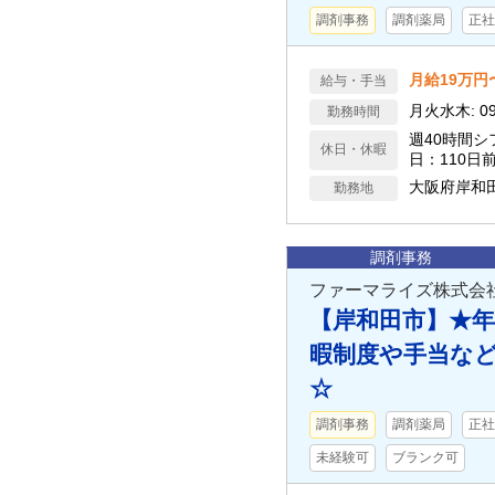
調剤事務
調剤薬局
正社
月給19万円
給与・手当
月火水木: 09:0
勤務時間
週40時間
休日・休暇
日：110日
大阪府岸和
勤務地
調剤事務
ファーマライズ株式会社
【岸和田市】★年
暇制度や手当な
☆
調剤事務
調剤薬局
正社
未経験可
ブランク可