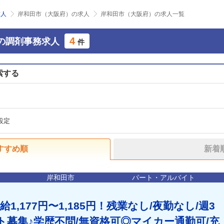
求人
岸和田市（大阪府）の求人
岸和田市（大阪府）の求人一覧
4
の調剤事務求人
件
索する
設定
すすめ順
新着
岸和田市
パート・アルバイト
1,177円〜1,185円！残業なし/夜勤なし/週3
ト募集♪学歴不問/無資格可◎マイカー通勤可/充