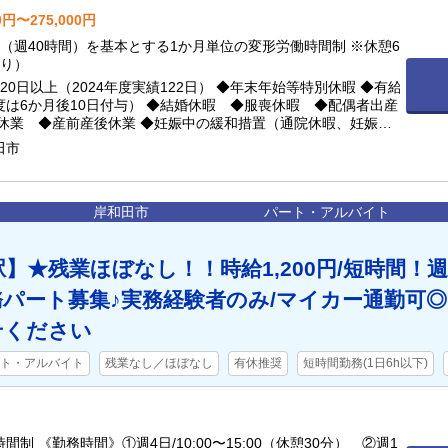
0円〜275,000円
（週40時間）を基本とする1か月単位の変形労働時間制 ※休憩6
通り）
20日以上（2024年度実績122日） ◆年末年始等特別休暇 ◆有給
度は6か月後10日付与） ◆結婚休暇 ◆服喪休暇 ◆配偶者出産
理休業 ◆産前産後休業 ◆妊娠中の緩和措置（通院休暇、妊娠中の
妊娠中の休憩） ◆育児休業 ◆育児短時間勤務（小学3年生まで
田市
 ◆子の看護休暇 ◆介護休業
岸和田市
パート・アルバイト
】★残業ほぼなし！！時給1,200円/短時間！週
務パート募集♪実務経験者のみ/マイカー通勤可◎
せください
ト・アルバイト
残業なし／ほぼなし
有休推奨
短時間勤務(1日6h以下)
間制 《勤務時間》①週4日/10:00〜15:00（休憩30分） ②週1