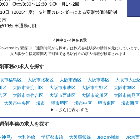
19:00 ③土/8:30〜12:30 ※③：月1〜2回
10日（2025年度） ※年間カレンダーによる変形労働時間制
田市
徒歩10分 車通勤可能
4件中 1 - 4件を表示
Powered by 駅探 ※「通勤時間から探す」は株式会社駅探の情報を元にしています
入力駅から指定時間内で到達できる駅付近の求人情報が検索されます。
剤事務の求人を探す
阪市福島区
大阪市此花区
大阪市西区
大阪市港区
大阪市大正
川区
大阪市東淀川区
大阪市東成区
大阪市生野区
大阪市旭区
吉区
大阪市東住吉区
大阪市西成区
大阪市淀川区
大阪市鶴見区
大阪市中央区
堺市
堺市堺区
堺市中区
堺市東区
堺市西区
+さらに表示する
調剤事務の求人を探す
～神戸)
大和路線
学研都市線
大阪環状線
JRゆめ咲線
JR東