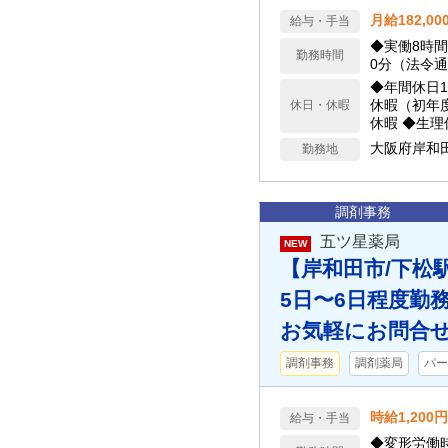
月給182,00
給与・手当
◆実働8時間
勤務時間
0分（法令
◆年間休日1
休暇（初年
休日・休暇
休暇 ◆生
通勤緩和、
大阪府岸和
勤務地
取得可能）
調剤事務
五ツ星薬局
NEW
【岸和田市/下松駅
5日〜6日程度勤
お気軽にお問合
調剤事務
調剤薬局
パー
時給1,200円
給与・手当
◆変形労働時