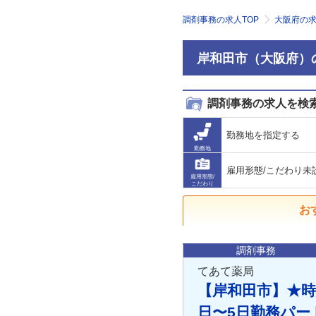
調剤事務の求人TOP
大阪府の
岸和田市（大阪府）
調剤事務の求人を検
勤務地を指定する
勤務地
雇用形態/こだわり未
雇用形態/
こだわり
お
調剤事務
てあて薬局
【岸和田市】★時給
日〜5日勤務パー