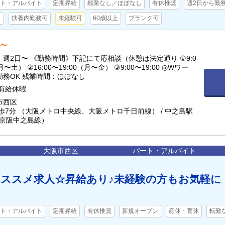
ト・アルバイト
定期昇給
残業なし／ほぼなし
有休推奨
週2日から勤
し
扶養内勤務可
未経験可
60歳以上
ブランク可
円〜
週2日〜 《勤務時間》下記にて応相談（休憩は法定通り ①9:0
月〜土） ②16:00〜19:00（月〜金） ③9:00〜19:00 ◎Wワー
勤務OK 残業時間：ほぼなし
有給休暇
市西区
歩7分 （大阪メトロ中央線、大阪メトロ千日前線） / 中之島駅
（京阪中之島線）
大阪市西区
パート・アルバイト
ススメ求人☆昇給あり♪未経験の方もお気軽に
ト・アルバイト
定期昇給
有休推奨
新規オープン
産休・育休
転勤