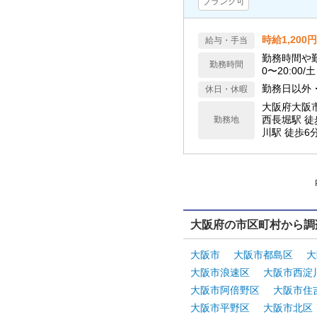
ブランク可
時給1,200円
給与・手当
勤務時間や勤
勤務時間
0〜20:00/土
勤務日以外
休日・休暇
大阪府大阪
西長堀駅 徒
勤務地
川駅 徒歩6
汐見橋駅 徒
大阪府の市区町村から調
大阪市
大阪市都島区
大
大阪市浪速区
大阪市西淀
大阪市阿倍野区
大阪市住
大阪市平野区
大阪市北区