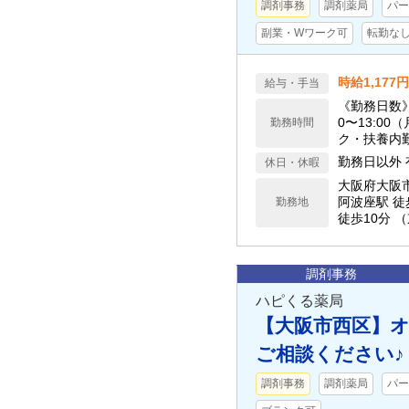
調剤事務
調剤薬局
パー
副業・Wワーク可
転勤な
時給1,177
給与・手当
《勤務日数》
0〜13:00（
勤務時間
ク・扶養内
勤務日以外 
休日・休暇
大阪府大阪
阿波座駅 徒
勤務地
徒歩10分 
調剤事務
ハピくる薬局
【大阪市西区】オ
ご相談ください♪
調剤事務
調剤薬局
パー