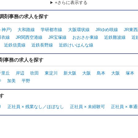
+さらに表示する
調剤事務の求人を探す
～神戸)
大和路線
学研都市線
大阪環状線
JRゆめ咲線
JR東
羽衣線
JR関西空港線
JR宝塚線
おおさか東線
近鉄難波線
近
近鉄信貴線
近鉄長野線
近鉄けいはんな線
剤事務の求人を探す
千里丘
岸辺
吹田
東淀川
新大阪
大阪
島本
大阪
塚本
寺
加美
平野
す
り
正社員 × 残業なし／ほぼなし
正社員 × 未経験可
正社員 × 車