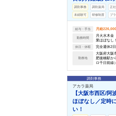
調剤事務
調剤薬局
正社
未経験可
研修制度
ブラ
月給226,00
給与・手当
月火水木金 
勤務時間
業ほぼなし！
完全週休2日
休日・休暇
大阪府大阪
肥後橋駅から
勤務地
ロ千日前線）
調剤事務
アカラ薬局
【大阪市西区/阿
ほぼなし／定時
い！