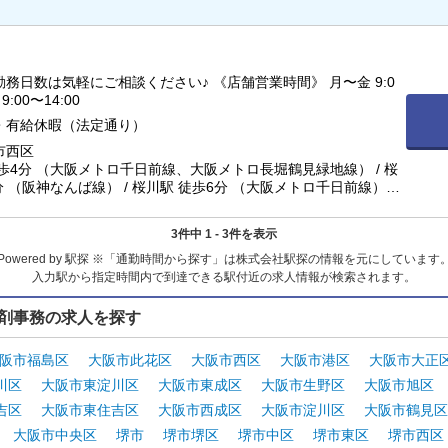
務日数は気軽にご相談ください♪ 《店舗営業時間》 月〜金 9:0
 9:00〜14:00
・有給休暇（法定通り）
市西区
歩4分 （大阪メトロ千日前線、大阪メトロ長堀鶴見緑地線） / 桜
分 （阪神なんば線） / 桜川駅 徒歩6分 （大阪メトロ千日前線） /
歩7分 （南海汐見橋線）
3件中 1 - 3件を表示
Powered by 駅探 ※「通勤時間から探す」は株式会社駅探の情報を元にしています
入力駅から指定時間内で到達できる駅付近の求人情報が検索されます。
剤事務の求人を探す
阪市福島区
大阪市此花区
大阪市西区
大阪市港区
大阪市大正
川区
大阪市東淀川区
大阪市東成区
大阪市生野区
大阪市旭区
吉区
大阪市東住吉区
大阪市西成区
大阪市淀川区
大阪市鶴見区
大阪市中央区
堺市
堺市堺区
堺市中区
堺市東区
堺市西区