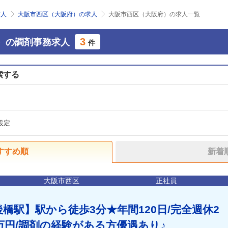
求人
大阪市西区（大阪府）の求人
大阪市西区（大阪府）の求人一覧
3
）の調剤事務求人
件
索する
設定
すすめ順
新着
大阪市西区
正社員
後橋駅】駅から徒歩3分★年間120日/完全週休2
5万円/調剤の経験がある方優遇あり♪