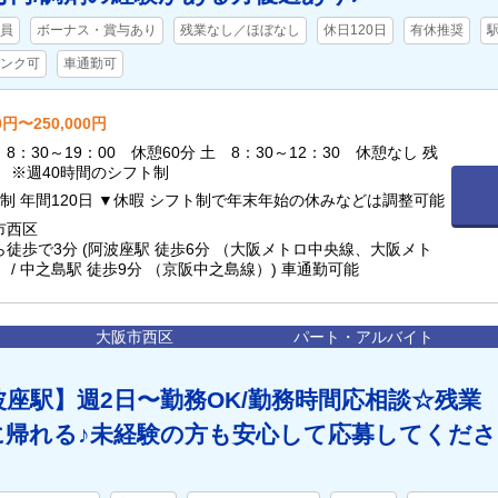
員
ボーナス・賞与あり
残業なし／ほぼなし
休日120日
有休推奨
ンク可
車通勤可
0円〜250,000円
8：30～19：00 休憩60分 土 8：30～12：30 休憩なし 残
 ※週40時間のシフト制
制 年間120日 ▼休暇 シフト制で年末年始の休みなどは調整可能
市西区
徒歩で3分 (阿波座駅 徒歩6分 （大阪メトロ中央線、大阪メト
 / 中之島駅 徒歩9分 （京阪中之島線）) 車通勤可能
大阪市西区
パート・アルバイト
波座駅】週2日〜勤務OK/勤務時間応相談☆残業
に帰れる♪未経験の方も安心して応募してくださ