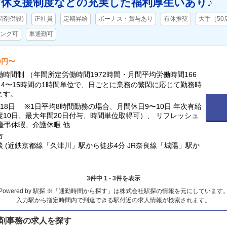
休支援制度などの充実した福利厚生いあり♪
調剤併設)
正社員
定期昇給
ボーナス・賞与あり
有休推奨
大手（50
ンク可
車通勤可
00円〜
時間制 （年間所定労働時間1972時間・月間平均労働時間166
日4〜15時間の1時間単位で、日ごとに業務の繁閑に応じて勤務時
ます。
18日 ※1日平均8時間勤務の場合、月間休日9〜10日 年次有給
度10日、最大年間20日付与、時間単位取得可）、 リフレッシュ
 慶弔休暇、介護休暇 他
市
 (近鉄京都線「久津川」駅から徒歩4分 JR奈良線「城陽」駅か
3件中 1 - 3件を表示
Powered by 駅探 ※「通勤時間から探す」は株式会社駅探の情報を元にしています
入力駅から指定時間内で到達できる駅付近の求人情報が検索されます。
剤事務の求人を探す