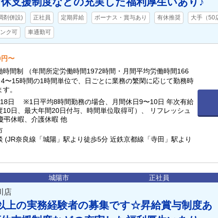
休支援制度などの充実した福利厚生いあり♪
調剤併設)
正社員
定期昇給
ボーナス・賞与あり
有休推奨
大手（50
ンク可
車通勤可
00円〜
時間制 （年間所定労働時間1972時間・月間平均労働時間166
日4〜15時間の1時間単位で、日ごとに業務の繁閑に応じて勤務時
ます。
18日 ※1日平均8時間勤務の場合、月間休日9〜10日 年次有給
度10日、最大年間20日付与、時間単位取得可）、 リフレッシュ
 慶弔休暇、介護休暇 他
市
 (JR奈良線「城陽」駅より徒歩5分 近鉄京都線「寺田」駅より
城陽市
正社員
川店
以上の実務経験者の募集です☆昇給賞与制度あ