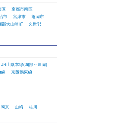
京区
京都市南区
治市
宮津市
亀岡市
訓郡大山崎町
久世郡
JR山陰本線(園部～豊岡)
治線
京阪鴨東線
長岡京
山崎
桂川