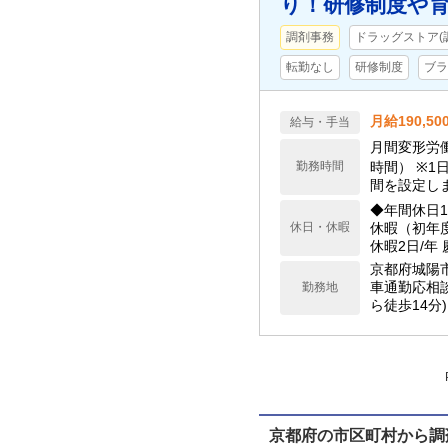
り！研修制度や育
調剤事務
ドラッグストア(
転勤なし
研修制度
ブラ
月給190,5
給与・手当
月間変形労働
勤務時間
時間） ※1
間を設定し
◆年間休日1
休日・休暇
休暇（初年
休暇2日/年
京都府城陽
車通勤応相談
勤務地
ら徒歩14分)
京都府の市区町村から調