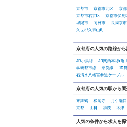
京都市
京都市北区
京都
京都市右京区
京都市伏見
城陽市
向日市
長岡京市
久世郡久御山町
京都府の人気の路線から
JR小浜線
JR関西本線(亀
学研都市線
奈良線
JR
石清水八幡宮参道ケーブル
京都府の人気の駅から調
東舞鶴
松尾寺
月ケ瀬口
京都
山科
加茂
木津
人気の条件から求人を探