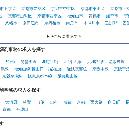
市上京区
京都市左京区
京都市中京区
京都市東山区
京都市下
区
京都市山科区
京都市西京区
福知山市
舞鶴市
綾部市
宇
八幡市
京田辺市
京丹後市
南丹市
木津川市
乙訓郡
乙
+さらに表示する
調剤事務の求人を探す
山～加茂)
琵琶湖線
JR京都線
JR湖西線
大和路線
嵯峨野線
舞鶴線
福知山線(篠山口～福知山)
近鉄京都線
京阪本線
京阪宇
京阪京津線
阪急京都本線
阪急嵐山線
剤事務の求人を探す
大河原
笠置
加茂
山科
京都
京都
西大路
向日町
京都
丹波口
す