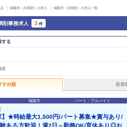
求人
城陽市（京都府）の求人
城陽市（京都府）の求人一覧
3
調剤事務求人
件
索する
設定
すすめ順
新着
城陽市
パート・アルバイト
店
】★時給最大1,500円/パート募集★賞与あり/
験ある方歓迎！週2日～勤務OK/育休あり◎お