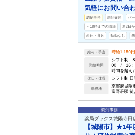
気軽にお問い合
調剤事務
調剤薬局
パー
～18時までの職場
週2日
産休・育休
転勤なし
未
時給1,150円
給与・手当
シフト制 8:
00 / 16：
勤務時間
時間を超え
シフト制 日
休日・休暇
京都府城陽
勤務地
富野荘駅 徒
調剤事務
薬局ダックス城陽寺田
【城陽市】★1年