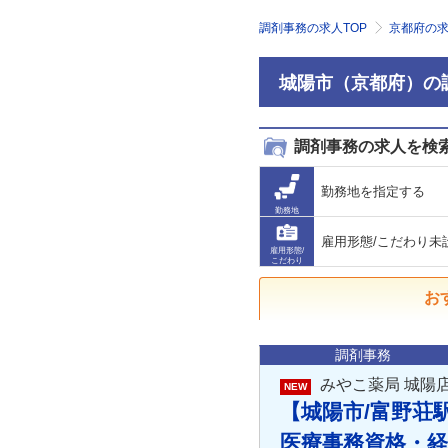
調剤事務の求人TOP
京都府の
城陽市（京都府）の
調剤事務の求人を検
勤務地を指定する
勤務地
雇用形態/こだわり未
雇用形態/
こだわり
お
調剤事務
みやこ薬局 城陽
NEW
【城陽市/富野荘駅
医療事務資格・経