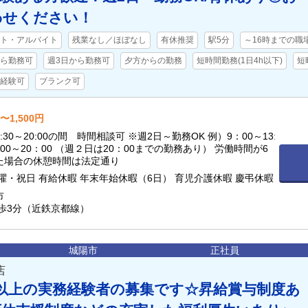
わせください！
ト・アルバイト
残業なし／ほぼなし
有休推奨
駅5分
～16時までの職
から勤務可
週3日から勤務可
夕方からの勤務
短時間勤務(1日4h以下)
短
経験可
ブランク可
〜1,500円
30～20:00の間 時間相談可 ※週2日～勤務OK 例）9：00～13:
00～20：00 （週２日は20：00までの勤務あり） 労働時間が6
た場合の休憩時間は法定通り
曜・祝日 有給休暇 年末年始休暇（6日） 育児介護休暇 慶弔休暇
市
歩3分（近鉄京都線）
城陽市
正社員
店
以上の実務経験者の募集です☆昇給賞与制度あ