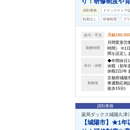
り！研修制度や育
調剤事務
ドラッグストア(
転勤なし
研修制度
ブラ
月給190,5
給与・手当
月間変形労働
勤務時間
時間） ※1
間を設定し
◆年間休日1
休日・休暇
休暇（初年
休暇2日/年
京都府城陽
車通勤応相談
勤務地
徒歩15分)
調剤事務
薬局ダックス城陽久津
【城陽市】★1年