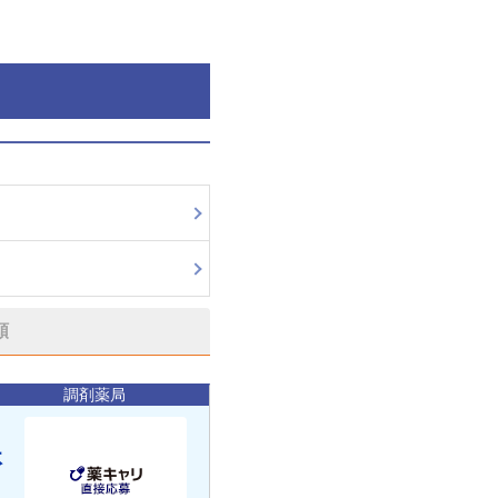
順
調剤薬局
休