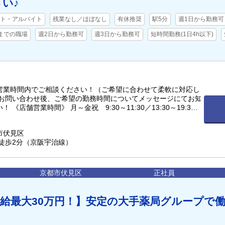
い♪
ト・アルバイト
残業なし／ほぼなし
有休推奨
駅5分
週1日から勤務可
時までの職場
週2日から勤務可
週3日から勤務可
短時間勤務(1日4h以下)
営業時間内でご相談ください！（ご希望に合わせて柔軟に対応し
※お問い合わせ後、ご希望の勤務時間についてメッセージにてお知
 《店舗営業時間》 月～金祝 9:30～11:30／13:30～19:30
:30／13:30～16:30
市伏見区
 徒歩2分（京阪宇治線）
京都市伏見区
正社員
給最大30万円！】安定の大手薬局グループで