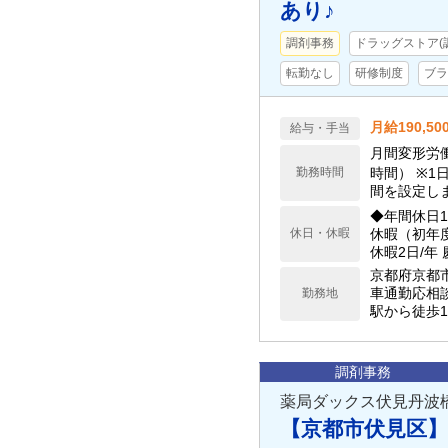
あり♪
調剤事務
ドラッグストア(
転勤なし
研修制度
ブラ
月給190,5
給与・手当
月間変形労働
勤務時間
時間） ※1
間を設定し
◆年間休日1
休日・休暇
休暇（初年
休暇2日/年
京都府京都
車通勤応相談
勤務地
駅から徒歩1
調剤事務
薬局ダックス伏見丹波
【京都市伏見区】