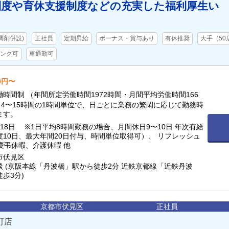
制度や育休支援制度などの充実した福利厚生い
調剤併設)
正社員
定期昇給
ボーナス・賞与あり
有休推奨
大手（50
ンク可
車通勤可
00円〜
時間制 （年間所定労働時間1972時間・月間平均労働時間166
日4〜15時間の1時間単位で、日ごとに業務の繁閑に応じて勤務時
ます。
18日 ※1日平均8時間勤務の場合、月間休日9〜10日 年次有給
度10日、最大年間20日付与、時間単位取得可）、 リフレッシュ
 慶弔休暇、介護休暇 他
市伏見区
 (京阪本線「丹波橋」駅から徒歩2分 近鉄京都線「近鉄丹波
歩3分)
京都市伏見区
正社員
町店