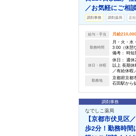
／お気軽にご相談
調剤事務
調剤薬局
正社
月給210,0
給与・手当
月・火・水・金： 8:3
3:00（休憩なし） 残業時間： あり（月平均 10時
勤務時間
備考： 時
休日： 週休
以上 長期休暇・特別休暇▼ ゴールデンウィーク／夏季休暇／年末年始休暇
休日・休暇
／有給休暇／慶弔休暇 育児・介護関連
暇／育児支
京都府京都
勤務地
石田駅から
調剤事務
なでしこ薬局
【京都市伏見区／
歩2分！勤務時間