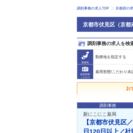
調剤事務の求人TOP
京都府の
京都市伏見区（京都
調剤事務の求人を検
勤務地を指定する
勤務地
雇用形態/こだわり未
雇用形態/
こだわり
お
調剤事務
新にこにこ薬局
【京都市伏見区／
日120日以上／