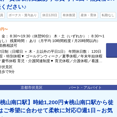
ください♪
員
ボーナス・賞与あり
休日120日
有休推奨
産休・育休
転勤なし
00円〜
0〜19:30（休憩90分） 木・土（いずれか）： 8:30〜1
間程度 / 月20時間以内）
短勤務相談可
2日制（日曜日 ＋ 木・土以外の平日1日） 年間休日数： 120日
制度▼ 育児休暇／介護休暇／看護休
援あり
市伏見区
徒歩で9分
京都市伏見区
パート・アルバイト
桃山南口駅】時給1,200円★桃山南口駅から徒
はご希望に合わせて柔軟に対応◎週1日～お気