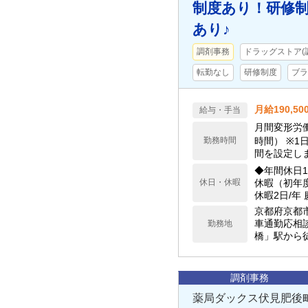
制度あり！研修
あり♪
調剤事務
ドラッグストア(
転勤なし
研修制度
ブラ
月給190,5
給与・手当
月間変形労働
勤務時間
時間） ※1
間を設定し
◆年間休日1
休日・休暇
休暇（初年
休暇2日/年
京都府京都
車通勤応相談
勤務地
橋」駅から徒
調剤事務
薬局ダックス伏見肥後