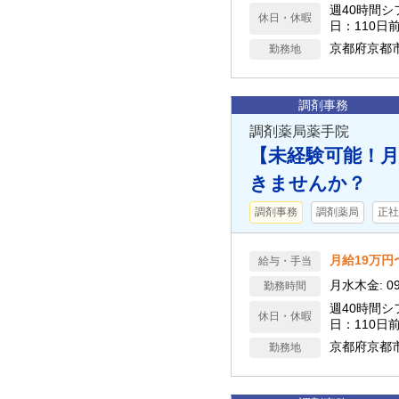
週40時間
休日・休暇
日：110日
京都府京都
勤務地
調剤事務
調剤薬局薬手院
【未経験可能！月
きませんか？
調剤事務
調剤薬局
正社
月給19万円
給与・手当
月水木金: 09:00
勤務時間
週40時間
休日・休暇
日：110日
京都府京都
勤務地