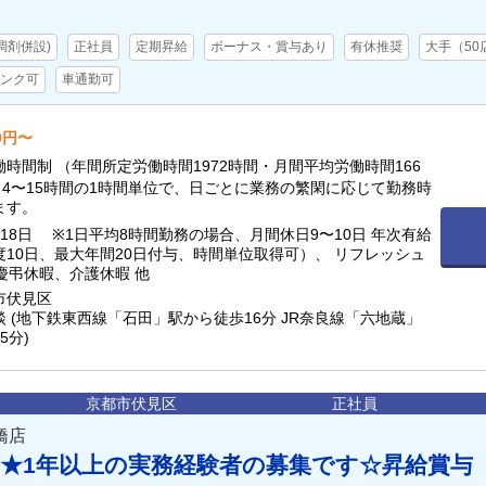
調剤併設)
正社員
定期昇給
ボーナス・賞与あり
有休推奨
大手（50
ンク可
車通勤可
00円〜
時間制 （年間所定労働時間1972時間・月間平均労働時間166
日4〜15時間の1時間単位で、日ごとに業務の繁閑に応じて勤務時
ます。
18日 ※1日平均8時間勤務の場合、月間休日9〜10日 年次有給
度10日、最大年間20日付与、時間単位取得可）、 リフレッシュ
 慶弔休暇、介護休暇 他
市伏見区
 (地下鉄東西線「石田」駅から徒歩16分 JR奈良線「六地蔵」
5分)
京都市伏見区
正社員
橋店
★1年以上の実務経験者の募集です☆昇給賞与