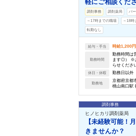
軽にご相談くださ
調剤事務
調剤薬局
パー
～17時までの職場
～18
転勤なし
時給1,200円
給与・手当
勤務時間は
ます◎） 
勤務時間
らせください！
土 9:30～11
勤務日以外
休日・休暇
京都府京都
勤務地
桃山南口駅
調剤事務
ヒノヒカリ調剤薬局
【未経験可能！月
きませんか？