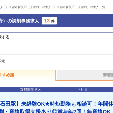
求人
京都市伏見区（京都府）の求人
京都市伏見区（京都府）の求人一覧
13
府）の調剤事務求人
件
索する
設定
すすめ順
新着
京都市伏見区
正社員
石田駅】未経験OK★時短勤務も相談可！年間
社割・資格取得支援あり◎賞与年2回！無資格OK