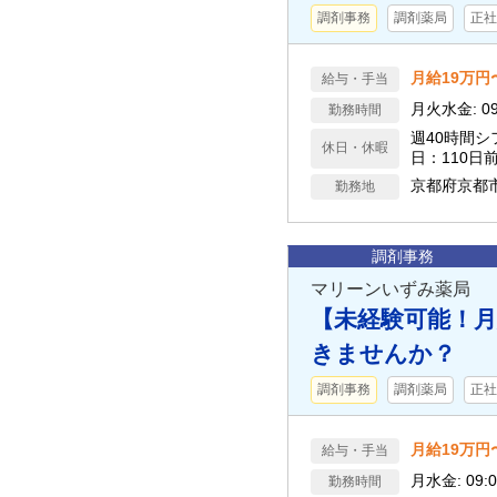
調剤事務
調剤薬局
正社
月給19万円
給与・手当
月火水金: 09:00
勤務時間
週40時間
休日・休暇
日：110日
京都府京都
勤務地
調剤事務
マリーンいずみ薬局
【未経験可能！月
きませんか？
調剤事務
調剤薬局
正社
月給19万円
給与・手当
月水金: 09:00 
勤務時間