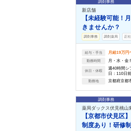
調剤事務
新店舗
【未経験可能！月
きませんか？
調剤事務
調剤薬局
正社
月給19万円
給与・手当
月・水・金:9:0
勤務時間
週40時間
休日・休暇
日：110日
京都府京都
勤務地
調剤事務
薬局ダックス伏見桃山
【京都市伏見区】
制度あり！研修