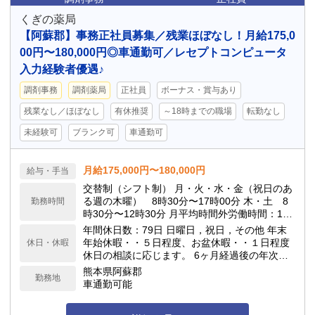
くぎの薬局
【阿蘇郡】事務正社員募集／残業ほぼなし！月給175,0
00円〜180,000円◎車通勤可／レセプトコンピュータ
入力経験者優遇♪
調剤事務
調剤薬局
正社員
ボーナス・賞与あり
残業なし／ほぼなし
有休推奨
～18時までの職場
転勤なし
未経験可
ブランク可
車通勤可
月給175,000円〜180,000円
給与・手当
交替制（シフト制） 月・火・水・金（祝日のあ
る週の木曜） 8時30分〜17時00分 木・土 8
勤務時間
時30分〜12時30分 月平均時間外労働時間：1時
間 休憩：90分
年間休日数：79日 日曜日，祝日，その他 年末
年始休暇・・５日程度、お盆休暇・・１日程度
休日・休暇
休日の相談に応じます。 6ヶ月経過後の年次有
給休暇日数：10日
熊本県阿蘇郡
勤務地
車通勤可能