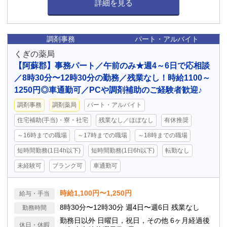
詳細を見る
調剤事務
パート・アルバイト
くぎの薬局
【阿蘇郡】事務パート／午前のみ★週4～6日で応相談
／8時30分〜12時30分の勤務／残業なし！時給1100～
1250円◎車通勤可／PCや調剤補助のご経験者歓迎♪
調剤事務
調剤薬局
パート・アルバイト
住宅補助(手当)・寮・社宅
残業なし／ほぼなし
有休推奨
～16時までの職場
～17時までの職場
～18時までの職場
短時間勤務(1日4h以下)
短時間勤務(1日6h以下)
転勤なし
未経験可
ブランク可
車通勤可
時給1,100円〜1,250円
給与・手当
8時30分〜12時30分 週4日〜週6日 残業なし
勤務時間
勤務日以外 日曜日，祝日，その他 6ヶ月経過後
休日・休暇