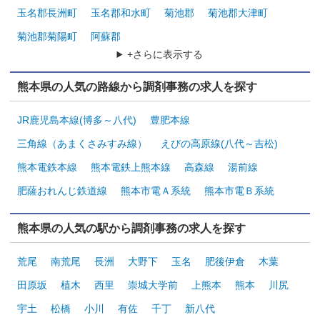
玉名郡長洲町
玉名郡和水町
菊池郡
菊池郡大津町
菊池郡菊陽町
阿蘇郡
+さらに表示する
熊本県の人気の路線から調剤事務の求人を探す
JR鹿児島本線(博多～八代)
豊肥本線
三角線（あまくさみすみ線）
えびの高原線(八代～吉松)
熊本電鉄本線
熊本電鉄上熊本線
高森線
湯前線
肥薩おれんじ鉄道線
熊本市電Ａ系統
熊本市電Ｂ系統
熊本県の人気の駅から調剤事務の求人を探す
荒尾
南荒尾
長洲
大野下
玉名
肥後伊倉
木葉
田原坂
植木
西里
崇城大学前
上熊本
熊本
川尻
宇土
松橋
小川
有佐
千丁
新八代