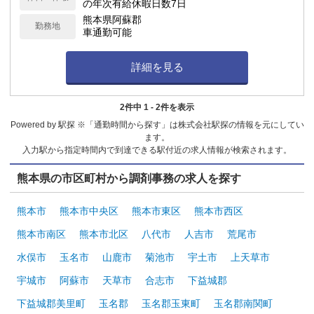
の年次有給休暇日数7日
熊本県阿蘇郡
勤務地
車通勤可能
詳細を見る
2件中 1 - 2件を表示
Powered by 駅探 ※「通勤時間から探す」は株式会社駅探の情報を元にしてい
ます。
入力駅から指定時間内で到達できる駅付近の求人情報が検索されます。
熊本県の市区町村から調剤事務の求人を探す
熊本市
熊本市中央区
熊本市東区
熊本市西区
熊本市南区
熊本市北区
八代市
人吉市
荒尾市
水俣市
玉名市
山鹿市
菊池市
宇土市
上天草市
宇城市
阿蘇市
天草市
合志市
下益城郡
下益城郡美里町
玉名郡
玉名郡玉東町
玉名郡南関町