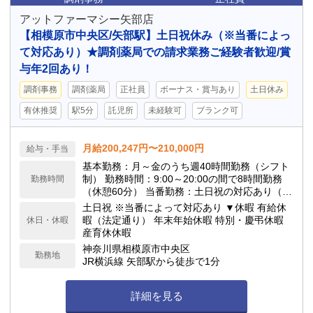
アットファーマシー矢部店
【相模原市中央区/矢部駅】土日祝休み（※当番によっ
て対応あり）★調剤薬局での請求業務ご経験者歓迎/賞
与年2回あり！
調剤事務
調剤薬局
正社員
ボーナス・賞与あり
土日休み
有休推奨
駅5分
託児所
未経験可
ブランク可
月給200,247円〜210,000円
給与・手当
基本勤務：月～金のうち週40時間勤務（シフト
制） 勤務時間：9:00～20:00の間で8時間勤務
勤務時間
（休憩60分） 当番勤務：土日祝の対応あり（シ
フト制・振替休日取得可）
土日祝 ※当番によって対応あり ▼休暇 有給休
暇（法定通り） 年末年始休暇 特別・慶弔休暇
休日・休暇
産育休休暇
神奈川県相模原市中央区
勤務地
JR横浜線 矢部駅から徒歩で1分
詳細を見る