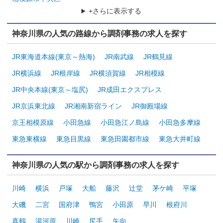
+さらに表示する
神奈川県の人気の路線から調剤事務の求人を探す
JR東海道本線(東京～熱海)
JR南武線
JR鶴見線
JR横浜線
JR根岸線
JR横須賀線
JR相模線
JR中央本線(東京～塩尻)
JR成田エクスプレス
JR京浜東北線
JR湘南新宿ライン
JR御殿場線
京王相模原線
小田急線
小田急江ノ島線
小田急多摩線
東急東横線
東急目黒線
東急田園都市線
東急大井町線
神奈川県の人気の駅から調剤事務の求人を探す
川崎
横浜
戸塚
大船
藤沢
辻堂
茅ケ崎
平塚
大磯
二宮
国府津
鴨宮
小田原
早川
根府川
真鶴
湯河原
川崎
尻手
矢向