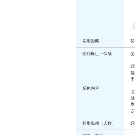
雇用形態
契
福利厚生・保険
労
調
処
平
業務内容
従
就
雇
ざ
募集職種（人数）
調