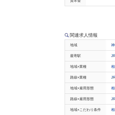
資本金
関連求人情報
地域
神
最寄駅
J
地域×業種
相
路線×業種
J
地域×雇用形態
相
路線×雇用形態
J
地域×こだわり条件
相