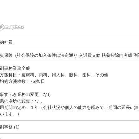
約社員
災保険 (社会保険の加入条件は法定通り 交通費支給 扶養控除内考慮 副業
剤事務業務全般
方箋科目：皮膚科、内科、婦人科、眼科、歯科、その他
均処方箋枚数：75枚/日
事すべき業務の変更：なし
業の場所の変更：なし
用期間の定め：１年（会社状況や個人の能力を鑑みて、期間の延長or
います。）
剤事務 (1)