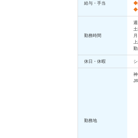
給与・手当
◆
◆
週
土
勤務時間
月
上
勤
休日・休暇
シ
神
J
勤務地