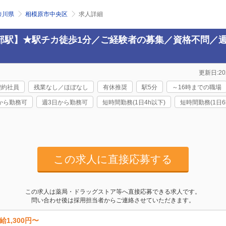
奈川県
相模原市中央区
求人詳細
部駅】★駅チカ徒歩1分／ご経験者の募集／資格不問／週
更新日:202
契約社員
残業なし／ほぼなし
有休推奨
駅5分
～16時までの職場
から勤務可
週3日から勤務可
短時間勤務(1日4h以下)
短時間勤務(1日6
この求人に直接応募する
この求人は薬局・ドラッグストア等へ直接応募できる求人です。
問い合わせ後は採用担当者からご連絡させていただきます。
給1,300円〜