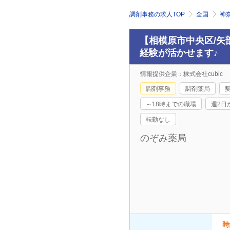
調剤事務の求人TOP
全国
神
【相模原市中央区/矢
経験が活かせます♪
情報提供企業：株式会社cubic
調剤事務
調剤薬局
～18時までの職場
週2日
転勤なし
のぞみ薬局
時