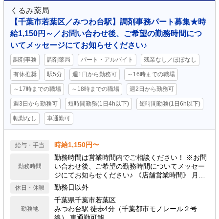
くるみ薬局
【千葉市若葉区／みつわ台駅】調剤事務パート募集★時
給1,150円～／お問い合わせ後、ご希望の勤務時間につ
いてメッセージにてお知らせください♪
調剤事務
調剤薬局
パート・アルバイト
残業なし／ほぼなし
有休推奨
駅5分
週1日から勤務可
～16時までの職場
～17時までの職場
～18時までの職場
週2日から勤務可
週3日から勤務可
短時間勤務(1日4h以下)
短時間勤務(1日6h以下)
転勤なし
車通勤可
時給1,150円〜
給与・手当
勤務時間は営業時間内でご相談ください！ ※お問
い合わせ後、ご希望の勤務時間についてメッセー
勤務時間
ジにてお知らせください♪ 《店舗営業時間》 月火
木金: 08:30 - 12:00, 15:00 - 18:00 土: 08:30 - 13:
勤務日以外
休日・休暇
30
千葉県千葉市若葉区
みつわ台駅 徒歩4分（千葉都市モノレール２号
勤務地
線） 車通勤可能