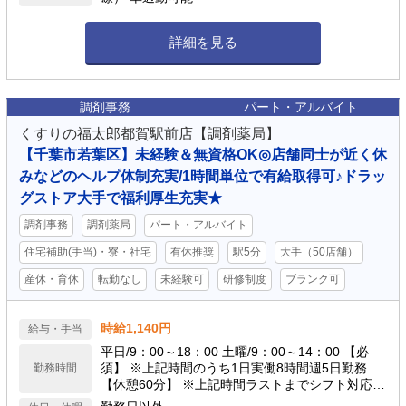
詳細を見る
調剤事務
パート・アルバイト
くすりの福太郎都賀駅前店【調剤薬局】
【千葉市若葉区】未経験＆無資格OK◎店舗同士が近く休
みなどのヘルプ体制充実/1時間単位で有給取得可♪ドラッ
グストア大手で福利厚生充実★
調剤事務
調剤薬局
パート・アルバイト
住宅補助(手当)・寮・社宅
有休推奨
駅5分
大手（50店舗）
産休・育休
転勤なし
未経験可
研修制度
ブランク可
時給1,140円
給与・手当
平日/9：00～18：00 土曜/9：00～14：00 【必
須】 ※上記時間のうち1日実働8時間週5日勤務
勤務時間
【休憩60分】 ※上記時間ラストまでシフト対応で
きる方