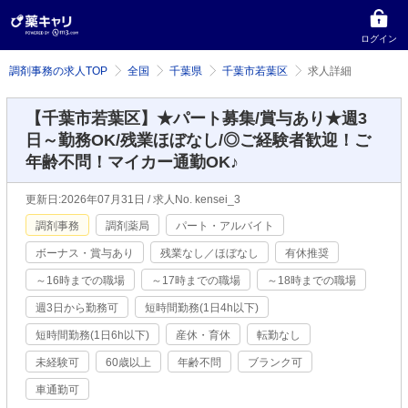
ログイン
調剤事務の求人TOP
全国
千葉県
千葉市若葉区
求人詳細
【千葉市若葉区】★パート募集/賞与あり★週3
日～勤務OK/残業ほぼなし/◎ご経験者歓迎！ご
年齢不問！マイカー通勤OK♪
更新日:2026年07月31日 / 求人No. kensei_3
調剤事務
調剤薬局
パート・アルバイト
ボーナス・賞与あり
残業なし／ほぼなし
有休推奨
～16時までの職場
～17時までの職場
～18時までの職場
週3日から勤務可
短時間勤務(1日4h以下)
短時間勤務(1日6h以下)
産休・育休
転勤なし
未経験可
60歳以上
年齢不問
ブランク可
車通勤可