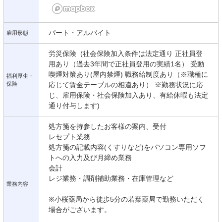
パート・アルバイト
雇用形態
労災保険 (社会保険加入条件は法定通り 正社員登
用あり（過去3年間で正社員登用の実績1名） 受動
喫煙対策あり(屋内禁煙) 職務給制度あり（※職種に
福利厚生・
保険
応じて賃金テーブルの相違あり） ※勤務状況に応
じ、雇用保険・社会保険加入あり、有給休暇も法定
通り付与します)
処方箋を持参したお客様の案内、受付
レセプト業務
処方箋の記載内容(くすりなど)をパソコン専用ソフ
トへの入力及び月締め業務
会計
レジ業務・調剤補助業務・在庫管理など
業務内容
※小桜薬局から徒歩5分の若葉薬局で勤務いただく
場合がございます。