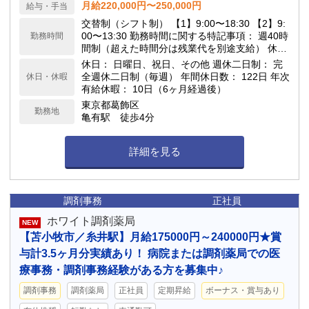
月給220,000円〜250,000円
給与・手当
交替制（シフト制） 【1】9:00〜18:30 【2】9:
00〜13:30 勤務時間に関する特記事項： 週40時
勤務時間
間制（超えた時間分は残業代を別途支給） 休憩
時間： 90分 残業時間： あり（月平均 1時間） /
休日： 日曜日、祝日、その他 週休二日制： 完
36協定における特別条項：なし
全週休二日制（毎週） 年間休日数： 122日 年次
休日・休暇
有給休暇： 10日（6ヶ月経過後）
東京都葛飾区
勤務地
亀有駅 徒歩4分
詳細を見る
調剤事務
正社員
ホワイト調剤薬局
NEW
【苫小牧市／糸井駅】月給175000円～240000円★賞
与計3.5ヶ月分実績あり！ 病院または調剤薬局での医
療事務・調剤事務経験がある方を募集中♪
調剤事務
調剤薬局
正社員
定期昇給
ボーナス・賞与あり