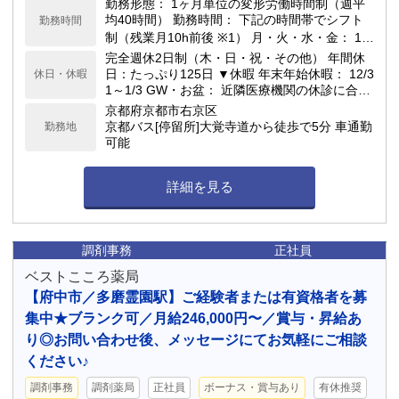
勤務形態： 1ヶ月単位の変形労働時間制（週平
均40時間） 勤務時間： 下記の時間帯でシフト
勤務時間
制（残業月10h前後 ※1） 月・火・水・金： 10:
00～20:00（勤務例：10:30～19:45） 土曜日：
完全週休2日制（木・日・祝・その他） 年間休
8:30～17:00（勤務例：8:30～16:30） 休憩時
日：たっぷり125日 ▼休暇 年末年始休暇： 12/3
休日・休暇
間： 実働6h超は45分 ／ 実働8h超は60分 ※1：
1～1/3 GW・お盆： 近隣医療機関の休診に合わ
残業時間は閑散期・繁忙期により前後します。
せ、5日前後の長期休暇になる慣例あり 有給休
京都府京都市右京区
暇： 入社6ヶ月経過後に10日付与
京都バス[停留所]大覚寺道から徒歩で5分 車通勤
勤務地
可能
詳細を見る
調剤事務
正社員
ベストこころ薬局
【府中市／多磨霊園駅】ご経験者または有資格者を募
集中★ブランク可／月給246,000円〜／賞与・昇給あ
り◎お問い合わせ後、メッセージにてお気軽にご相談
ください♪
調剤事務
調剤薬局
正社員
ボーナス・賞与あり
有休推奨