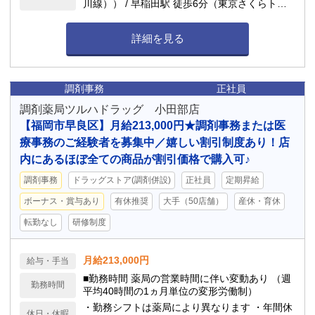
川線）） / 早稲田駅 徒歩6分（東京さくらトラ
ム（都電荒川線）） / 西早稲田駅 徒歩7分（東
京メトロ副都心線）
詳細を見る
調剤事務
正社員
調剤薬局ツルハドラッグ 小田部店
【福岡市早良区】月給213,000円★調剤事務または医
療事務のご経験者を募集中／嬉しい割引制度あり！店
内にあるほぼ全ての商品が割引価格で購入可♪
調剤事務
ドラッグストア(調剤併設)
正社員
定期昇給
ボーナス・賞与あり
有休推奨
大手（50店舗）
産休・育休
転勤なし
研修制度
月給213,000円
給与・手当
■勤務時間 薬局の営業時間に伴い変動あり （週
勤務時間
平均40時間の1ヵ月単位の変形労働制）
・勤務シフトは薬局により異なります ・年間休
休日・休暇