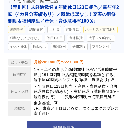
アイセイ薬局 南千住店
【荒川区】未経験歓迎★年間休日123日相当／賞与年2
回（4カ月分実績あり）／残業ほぼなし！充実の研修
制度＆福利厚生／産休・育休取得率100％♪
調剤事務
調剤薬局
正社員
定期昇給
ボーナス・賞与あり
残業なし／ほぼなし
休日120日
有休推奨
大手（50店舗）
産休・育休
転勤なし
未経験可
研修制度
ブランク可
月給209,800円〜227,300円
給与・手当
1ヶ月単位の変形労働時間制 ※所定労働時間平
均月161.3時間 ※店舗開局時間を基準とする、
勤務時間
週平均40時間のシフト制(早番、遅番あり) ※シ
フト制のため繁忙期以外、殆ど残業はありませ
・年間休日123日相当 ・産休・育休制度・介護
ん ※日祝勤務の場合は日祝出勤手当3,000円を
休暇制度(実績あり) ・有給休暇（試用期間3か月
休日・休暇
支給します
経過後付与） ・特別休暇制度 ⇒従業員自身の結
婚時：5日間 ⇒配偶者の出産時：3日間 ⇒忌引き
東京都荒川区
休暇：最大7日間
JR、東京メトロ日比谷線、つくばエクスプレス
勤務地
南千住駅
詳細を見る