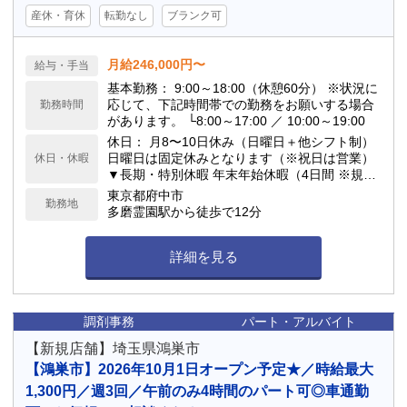
産休・育休
転勤なし
ブランク可
月給246,000円〜
給与・手当
基本勤務： 9:00～18:00（休憩60分） ※状況に
応じて、下記時間帯での勤務をお願いする場合
勤務時間
があります。 └8:00～17:00 ／ 10:00～19:00
休日： 月8〜10日休み（日曜日＋他シフト制）
日曜日は固定休みとなります（※祝日は営業）
休日・休暇
▼長期・特別休暇 年末年始休暇（4日間 ※規定
あり） 夏季休暇（3日間 ※規定あり） 産前産後
東京都府中市
勤務地
休暇・育児休暇 ／ 慶弔休暇 有給休暇（法定通
多磨霊園駅から徒歩で12分
り付与）
詳細を見る
調剤事務
パート・アルバイト
【新規店舗】埼玉県鴻巣市
【鴻巣市】2026年10月1日オープン予定★／時給最大
1,300円／週3回／午前のみ4時間のパート可◎車通勤