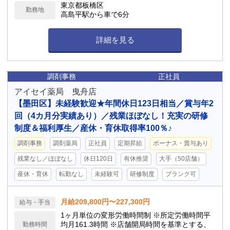
婚時：5日間 ⇒配偶者の出産時：3日間 ⇒忌引き
東京都板橋区
勤務地
休暇：最大7日間
高島平駅から車で6分
詳細を見る
調剤事務
正社員
アイセイ薬局 曳舟店
【墨田区】未経験歓迎★年間休日123日相当／賞与年2
回（4カ月分実績あり）／残業ほぼなし！充実の研修
制度＆福利厚生／産休・育休取得率100％♪
調剤事務
調剤薬局
正社員
定期昇給
ボーナス・賞与あり
残業なし／ほぼなし
休日120日
有休推奨
大手（50店舗）
産休・育休
転勤なし
未経験可
研修制度
ブランク可
月給209,800円〜227,300円
給与・手当
1ヶ月単位の変形労働時間制 ※所定労働時間平
均月161.3時間 ※店舗開局時間を基準とする、
勤務時間