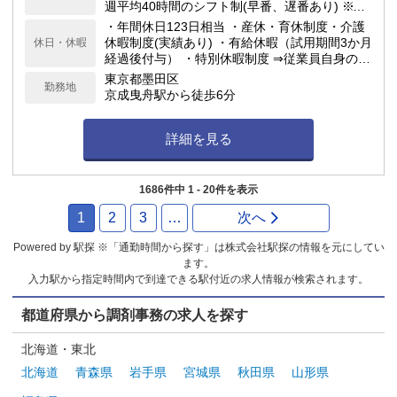
週平均40時間のシフト制(早番、遅番あり) ※シ
フト制のため繁忙期以外、殆ど残業はありませ
・年間休日123日相当 ・産休・育休制度・介護
ん ※日祝勤務の場合は日祝出勤手当3,000円を
休暇制度(実績あり) ・有給休暇（試用期間3か月
休日・休暇
支給します
経過後付与） ・特別休暇制度 ⇒従業員自身の結
婚時：5日間 ⇒配偶者の出産時：3日間 ⇒忌引き
東京都墨田区
勤務地
休暇：最大7日間
京成曳舟駅から徒歩6分
詳細を見る
1686件中 1 - 20件を表示
1
2
3
…
次へ
Powered by 駅探 ※「通勤時間から探す」は株式会社駅探の情報を元にしてい
ます。
入力駅から指定時間内で到達できる駅付近の求人情報が検索されます。
都道府県から調剤事務の求人を探す
北海道・東北
北海道
青森県
岩手県
宮城県
秋田県
山形県