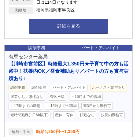
日は114日となります
福岡県福岡市早良区
勤務地
詳細を見る
調剤事務
パート・アルバイト
有馬センター薬局
【川崎市宮前区】時給最大1,350円★子育て中の方も活
躍中！扶養内OK／昼食補助あり／パートの方も賞与実
績あり♪
調剤事務
調剤薬局
パート・アルバイト
ボーナス・賞与あり
残業なし／ほぼなし
有休推奨
～16時までの職場
～17時までの職場
～18時までの職場
週3日から勤務可
短時間勤務(1日6h以下)
産休・育休
転勤なし
扶養内勤務可
時給1,250円〜1,350円
給与・手当