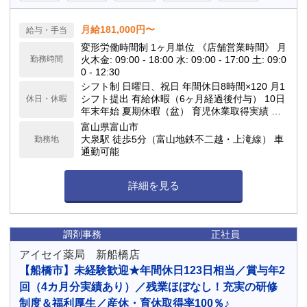
月給181,000円〜
給与・手当
変形労働時間制 1ヶ月単位 《店舗営業時間》 月
勤務時間
火木金: 09:00 - 18:00 水: 09:00 - 17:00 土: 09:0
0 - 12:30
シフト制 日曜日、祝日 年間休日8時間×120 月1
シフト提出 有給休暇（6ヶ月経過後付与） 10日
休日・休暇
年末年始 夏期休暇（盆） 育児休業取得実績 あ
り
富山県富山市
大泉駅 徒歩5分（富山地鉄不二越・上滝線） 車
勤務地
通勤可能
詳細を見る
調剤事務
正社員
アイセイ薬局 新船橋店
【船橋市】未経験歓迎★年間休日123日相当／賞与年2
回（4カ月分実績あり）／残業ほぼなし！充実の研修
制度＆福利厚生／産休・育休取得率100％♪