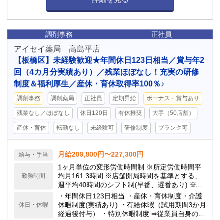
調剤事務
正社員
アイセイ薬局 高島平店
【板橋区】未経験歓迎★年間休日123日相当／賞与年2
回（4カ月分実績あり）／残業ほぼなし！充実の研修
制度＆福利厚生／産休・育休取得率100％♪
調剤事務
調剤薬局
正社員
定期昇給
ボーナス・賞与あり
残業なし／ほぼなし
休日120日
有休推奨
大手（50店舗）
産休・育休
転勤なし
未経験可
研修制度
ブランク可
月給209,800円〜227,300円
給与・手当
1ヶ月単位の変形労働時間制 ※所定労働時間平
均月161.3時間 ※店舗開局時間を基準とする、
勤務時間
週平均40時間のシフト制(早番、遅番あり) ※シ
フト制のため繁忙期以外、殆ど残業はありませ
・年間休日123日相当 ・産休・育休制度・介護
ん ※日祝勤務の場合は日祝出勤手当3,000円を
休暇制度(実績あり) ・有給休暇（試用期間3か月
休日・休暇
支給します
経過後付与） ・特別休暇制度 ⇒従業員自身の結