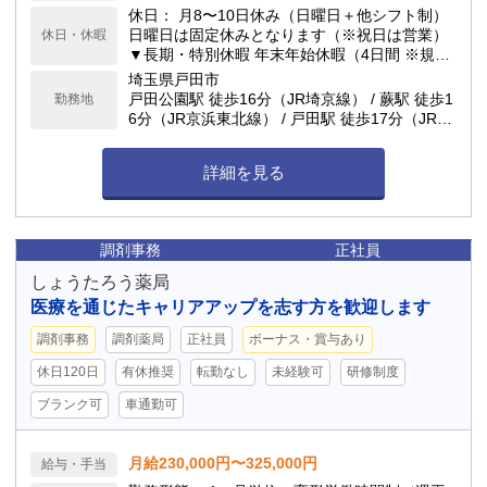
休日： 月8〜10日休み（日曜日＋他シフト制）
日曜日は固定休みとなります（※祝日は営業）
休日・休暇
▼長期・特別休暇 年末年始休暇（4日間 ※規定
あり） 夏季休暇（3日間 ※規定あり） 産前産後
埼玉県戸田市
休暇・育児休暇 ／ 慶弔休暇 有給休暇（法定通
戸田公園駅 徒歩16分（JR埼京線） / 蕨駅 徒歩1
勤務地
り付与）
6分（JR京浜東北線） / 戸田駅 徒歩17分（JR埼
京線）
詳細を見る
調剤事務
正社員
しょうたろう薬局
医療を通じたキャリアアップを志す方を歓迎します
調剤事務
調剤薬局
正社員
ボーナス・賞与あり
休日120日
有休推奨
転勤なし
未経験可
研修制度
ブランク可
車通勤可
月給230,000円〜325,000円
給与・手当