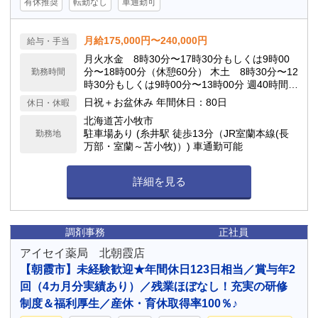
有休推奨
転勤なし
車通勤可
月給175,000円〜240,000円
給与・手当
月火水金 8時30分〜17時30分もしくは9時00
分〜18時00分（休憩60分） 木土 8時30分〜12
勤務時間
時30分もしくは9時00分〜13時00分 週40時間の
シフト制 ※残業：0-1時間程度
日祝＋お盆休み 年間休日：80日
休日・休暇
北海道苫小牧市
駐車場あり (糸井駅 徒歩13分（JR室蘭本線(長
勤務地
万部・室蘭～苫小牧)）) 車通勤可能
詳細を見る
調剤事務
正社員
アイセイ薬局 北朝霞店
【朝霞市】未経験歓迎★年間休日123日相当／賞与年2
回（4カ月分実績あり）／残業ほぼなし！充実の研修
制度＆福利厚生／産休・育休取得率100％♪