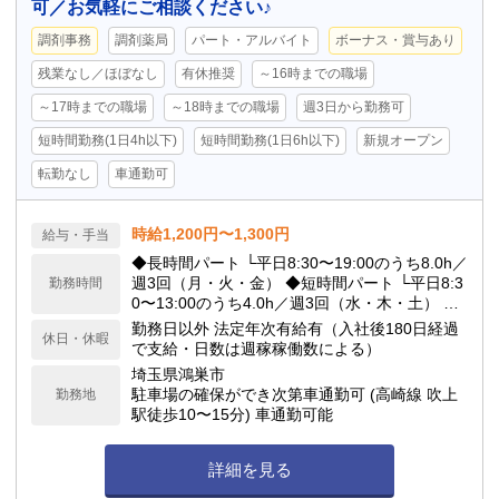
可／お気軽にご相談ください♪
調剤事務
調剤薬局
パート・アルバイト
ボーナス・賞与あり
残業なし／ほぼなし
有休推奨
～16時までの職場
～17時までの職場
～18時までの職場
週3日から勤務可
短時間勤務(1日4h以下)
短時間勤務(1日6h以下)
新規オープン
転勤なし
車通勤可
時給1,200円〜1,300円
給与・手当
◆長時間パート └平日8:30〜19:00のうち8.0h／
週3回（月・火・金） ◆短時間パート └平日8:3
勤務時間
0〜13:00のうち4.0h／週3回（水・木・土） ◆
残業について（既存店実績） └平均残業時間：
勤務日以外 法定年次有給有（入社後180日経過
休日・休暇
月1.0時間程度 ※混雑状況による短時間の残業
で支給・日数は週稼稼働数による）
はありますが、多くても月合計2時間程度と少な
埼玉県鴻巣市
めです。 【備考】 年に3〜4回ほど、地域の輪
駐車場の確保ができ次第車通勤可 (高崎線 吹上
勤務地
番制による「休日当番（出勤）」があります。
駅徒歩10〜15分) 車通勤可能
詳細を見る