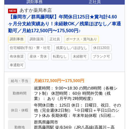
調剤事務
正社員
あすか薬局本店
NEW
【藤岡市／群馬藤岡駅】年間休日125日★賞与計4.60
ヶ月分支給実績あり！未経験OK／残業ほぼなし／車通
勤可／月給172,500円〜175,500円♪
調剤事務
調剤薬局
正社員
ボーナス・賞与あり
住宅補助(手当)・寮・社宅
残業なし／ほぼなし
休日120日
有休推奨
産休・育休
転勤なし
未経験可
ブランク可
車通勤可
月給172,500円〜175,500円
給与・手当
就業時間： 9:00〜18:30 の間の8時間（各種シ
フト制） 休憩時間： 60分 時間外労働（残
勤務時間
業）： あり（月平均 2時間程度）
年間休日数： 125日 休日： 日曜日、祝日、その
他（完全週休2日制） └※日曜日＋平日1日のシ
休日・休暇
フト休み 長期休暇： 年末年始休暇（5日程
度）、夏季休暇（3日） 有休休暇： 入社6ヶ月
群馬県藤岡市
経過後 10日付与
群馬藤岡駅 徒歩34分（JR八高線(高麗川～高
勤務地