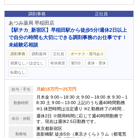
調剤事務
正社員
あつみ薬局 早稲田店
【駅チカ_新宿区】早稲田駅から徒歩5分!週休2日以上
で自分の時間も大切にできる調剤事務のお仕事です！
未経験応相談
調剤事務
調剤薬局
正社員
ボーナス・賞与あり
残業なし／ほぼなし
有休推奨
駅5分
産休・育休
転勤なし
月給18万円〜25万円
給与・手当
月木金 9:00～18:30 火 9:00～18:00 水 9:30～1
8:30 土 9:00～13:00 上記のうち週40時間勤務
勤務時間
※1.休憩時間は法定通り ※2.勤務終了の時間は
近隣のクリニックの外来状況によって変動しま
週休2日 ※開局時間に応じて週40時間勤務で
休日・休暇
す
す。現在は週休2.5日勤務です。
東京都新宿区
面影橋駅 徒歩5分（東京さくらトラム（都電荒
勤務地