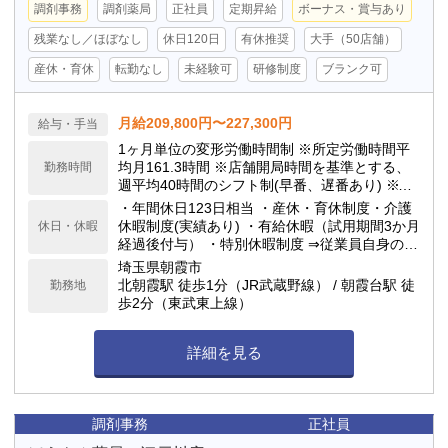
調剤事務
調剤薬局
正社員
定期昇給
ボーナス・賞与あり
残業なし／ほぼなし
休日120日
有休推奨
大手（50店舗）
産休・育休
転勤なし
未経験可
研修制度
ブランク可
月給209,800円〜227,300円
給与・手当
1ヶ月単位の変形労働時間制 ※所定労働時間平
均月161.3時間 ※店舗開局時間を基準とする、
勤務時間
週平均40時間のシフト制(早番、遅番あり) ※シ
フト制のため繁忙期以外、殆ど残業はありませ
・年間休日123日相当 ・産休・育休制度・介護
ん ※日祝勤務の場合は日祝出勤手当3,000円を
休暇制度(実績あり) ・有給休暇（試用期間3か月
休日・休暇
支給します
経過後付与） ・特別休暇制度 ⇒従業員自身の結
婚時：5日間 ⇒配偶者の出産時：3日間 ⇒忌引き
埼玉県朝霞市
休暇：最大7日間
北朝霞駅 徒歩1分（JR武蔵野線） / 朝霞台駅 徒
勤務地
歩2分（東武東上線）
詳細を見る
調剤事務
正社員