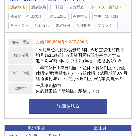
調剤事務
調剤薬局
正社員
定期昇給
ボーナス・賞与あり
残業なし／ほぼなし
休日120日
有休推奨
大手（50店舗）
産休・育休
転勤なし
未経験可
研修制度
ブランク可
月給209,800円〜227,300円
給与・手当
1ヶ月単位の変形労働時間制 ※所定労働時間平
均月161.3時間 ※店舗開局時間を基準とする、
勤務時間
週平均40時間のシフト制(早番、遅番あり) ※シ
フト制のため繁忙期以外、殆ど残業はありませ
・年間休日123日相当 ・産休・育休制度・介護
ん ※日祝勤務の場合は日祝出勤手当3,000円を
休暇制度(実績あり) ・有給休暇（試用期間3か月
休日・休暇
支給します
経過後付与） ・特別休暇制度 ⇒従業員自身の結
婚時：5日間 ⇒配偶者の出産時：3日間 ⇒忌引き
千葉県船橋市
勤務地
休暇：最大7日間
東武野田線『新船橋』駅徒歩７分
詳細を見る
調剤事務
正社員