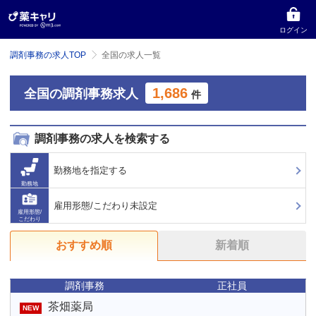
ログイン
調剤事務の求人TOP
全国の求人一覧
1,686
全国の調剤事務求人
件
調剤事務の求人を検索する
勤務地を指定する
勤務地
雇用形態/こだわり未設定
雇用形態/
こだわり
おすすめ順
新着順
調剤事務
正社員
茶畑薬局
NEW