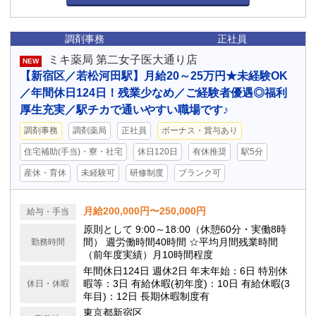
調剤事務
正社員
ミキ薬局 第二女子医大通り店
NEW
【新宿区／若松河田駅】月給20～25万円★未経験OK
／年間休日124日！残業少なめ／ご経験者優遇◎福利
厚生充実／駅チカで通いやすい職場です♪
調剤事務
調剤薬局
正社員
ボーナス・賞与あり
住宅補助(手当)・寮・社宅
休日120日
有休推奨
駅5分
産休・育休
未経験可
研修制度
ブランク可
月給200,000円〜250,000円
給与・手当
原則として 9:00～18:00（休憩60分・実働8時
間） 週労働時間40時間 ☆平均月間残業時間
勤務時間
（前年度実績）月10時間程度
年間休日124日 週休2日 年末年始：6日 特別休
暇等：3日 有給休暇(初年度)：10日 有給休暇(3
休日・休暇
年目)：12日 長期休暇制度有
東京都新宿区