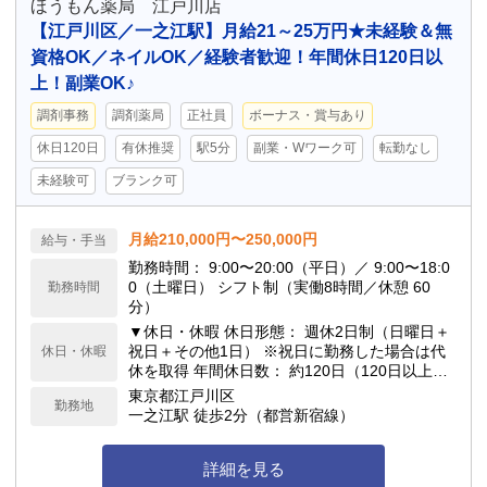
ほうもん薬局 江戸川店
【江戸川区／一之江駅】月給21～25万円★未経験＆無
資格OK／ネイルOK／経験者歓迎！年間休日120日以
上！副業OK♪
調剤事務
調剤薬局
正社員
ボーナス・賞与あり
休日120日
有休推奨
駅5分
副業・Wワーク可
転勤なし
未経験可
ブランク可
月給210,000円〜250,000円
給与・手当
勤務時間： 9:00〜20:00（平日）／ 9:00〜18:0
0（土曜日） シフト制（実働8時間／休憩 60
勤務時間
分）
▼休日・休暇 休日形態： 週休2日制（日曜日＋
祝日＋その他1日） ※祝日に勤務した場合は代
休日・休暇
休を取得 年間休日数： 約120日（120日以上）
▼長期休暇・特別休暇 有給休暇： 年次有給休暇
東京都江戸川区
勤務地
（法定通り付与） 年末年始休暇： あり（12/3
一之江駅 徒歩2分（都営新宿線）
1〜1/3 ※医療機関の状況により変更となる場合
あり）
詳細を見る