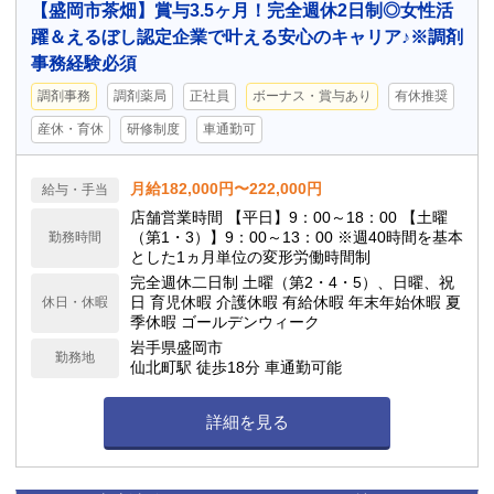
【盛岡市茶畑】賞与3.5ヶ月！完全週休2日制◎女性活
躍＆えるぼし認定企業で叶える安心のキャリア♪※調剤
事務経験必須
調剤事務
調剤薬局
正社員
ボーナス・賞与あり
有休推奨
産休・育休
研修制度
車通勤可
月給182,000円〜222,000円
給与・手当
店舗営業時間 【平日】9：00～18：00 【土曜
（第1・3）】9：00～13：00 ※週40時間を基本
勤務時間
とした1ヵ月単位の変形労働時間制
完全週休二日制 土曜（第2・4・5）、日曜、祝
日 育児休暇 介護休暇 有給休暇 年末年始休暇 夏
休日・休暇
季休暇 ゴールデンウィーク
岩手県盛岡市
勤務地
仙北町駅 徒歩18分 車通勤可能
詳細を見る