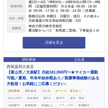
週3日〜4日 └9時00分～18時30分の間で5～8時
間 《店舗営業時間》 月火水金: 09:00 - 18:30
勤務時間
木: 09:00 - 17:00 土: 09:00 - 14:30 ◇扶養範囲
内の就労可
勤務日以外 木曜日，日曜日，祝日，その他 6ヶ
休日・休暇
月経過後の年次有給休暇日数：5日
神奈川県川崎市宮前区
勤務地
鷺沼駅からバス「有馬第二団地」下車徒歩１分
詳細を見る
調剤事務
正社員
西尾薬局大泉店
【富山市／大泉駅】月給181,000円〜★マイカー通勤
可能／夏期、年末年始休暇あり／医療事務経験のある
方歓迎！お気軽にご応募ください♪
調剤事務
調剤薬局
正社員
ボーナス・賞与あり
休日120日
有休推奨
駅5分
新卒可
産休・育休
未経験可
研修制度
60歳以上
ブランク可
車通勤可