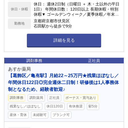
0時間以内） 備考： 時短勤務相談可
休日： 週休2日制（日曜日 ＋ 木・土以外の平日
1日） 年間休日数： 120日以上 長期休暇・特別
休日・休暇
休暇▼ ゴールデンウィーク／夏季休暇／年末年
始休暇／有給休暇／慶弔休暇 育児・介護関連制
京都府京都市伏見区
勤務地
度▼ 育児休暇／介護休暇／看護休暇／育児支援
石田駅から徒歩で9分
あり
詳細を見る
調剤事務
正社員
あすか薬局
【葛飾区／亀有駅】月給22～25万円★残業ほぼなし／
年間休日122日◎完全週休二日制！研修後は1人事務体
制となるため、経験者歓迎♪
調剤事務
調剤薬局
正社員
ボーナス・賞与あり
残業なし／ほぼなし
休日120日
有休推奨
駅5分
産休・育休
未経験可
ブランク可