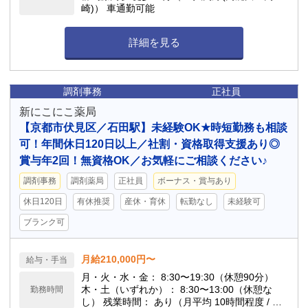
崎)） 車通勤可能
詳細を見る
調剤事務
正社員
新にこにこ薬局
【京都市伏見区／石田駅】未経験OK★時短勤務も相談
可！年間休日120日以上／社割・資格取得支援あり◎
賞与年2回！無資格OK／お気軽にご相談ください♪
調剤事務
調剤薬局
正社員
ボーナス・賞与あり
休日120日
有休推奨
産休・育休
転勤なし
未経験可
ブランク可
月給210,000円〜
給与・手当
月・火・水・金： 8:30〜19:30（休憩90分）
木・土（いずれか）： 8:30〜13:00（休憩な
勤務時間
し） 残業時間： あり（月平均 10時間程度 / 月2