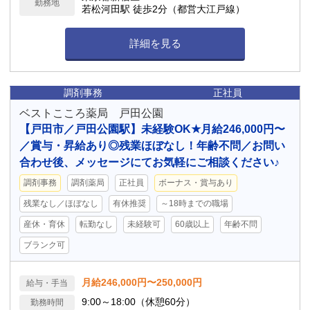
勤務地
若松河田駅 徒歩2分（都営大江戸線）
詳細を見る
調剤事務
正社員
ベストこころ薬局 戸田公園
【戸田市／戸田公園駅】未経験OK★月給246,000円〜
／賞与・昇給あり◎残業ほぼなし！年齢不問／お問い
合わせ後、メッセージにてお気軽にご相談ください♪
調剤事務
調剤薬局
正社員
ボーナス・賞与あり
残業なし／ほぼなし
有休推奨
～18時までの職場
産休・育休
転勤なし
未経験可
60歳以上
年齢不問
ブランク可
月給246,000円〜250,000円
給与・手当
9:00～18:00（休憩60分）
勤務時間