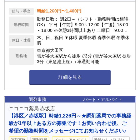
時給1,260円〜1,400円
給与・手当
勤務日数： 週2日～（シフト・勤務時間は相談
OK） 平日【午前】9:00～12:00【午後】15:00
勤務時間
～18:00 ※休憩3時間以上あり 土曜日 9:00～1
3:00 「午前のみ」「午後のみ」の短時間勤務も
木、日、祝日 ▼休暇 夏季休暇 春季休暇 冬季休
休日・休暇
選べます。お気軽にご相談ください！
暇
東京都大田区
雪が谷大塚駅から徒歩で3分 (雪が谷大塚駅 徒歩
勤務地
3分（東急池上線）) 車通勤可能
詳細を見る
調剤事務
パート・アルバイト
ニコニコ薬局 赤坂店
【港区／赤坂駅】時給1,226円～★調剤薬局での事務経
験が1年以上ある方の募集です！お問い合わせ後、ご
希望の勤務時間をメッセージにてお知らせください♪