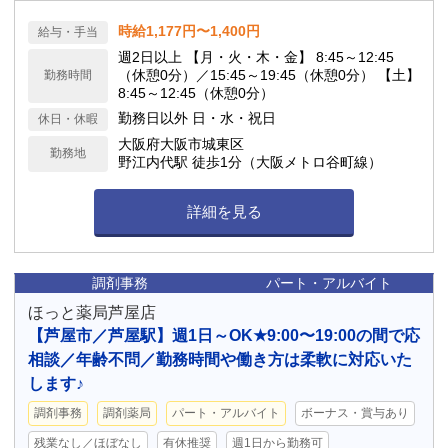
時給1,177円〜1,400円
給与・手当
週2日以上 【月・火・木・金】 8:45～12:45
（休憩0分）／15:45～19:45（休憩0分） 【土】
勤務時間
8:45～12:45（休憩0分）
勤務日以外 日・水・祝日
休日・休暇
大阪府大阪市城東区
勤務地
野江内代駅 徒歩1分（大阪メトロ谷町線）
詳細を見る
調剤事務
パート・アルバイト
ほっと薬局芦屋店
【芦屋市／芦屋駅】週1日～OK★9:00〜19:00の間で応
相談／年齢不問／勤務時間や働き方は柔軟に対応いた
します♪
調剤事務
調剤薬局
パート・アルバイト
ボーナス・賞与あり
残業なし／ほぼなし
有休推奨
週1日から勤務可