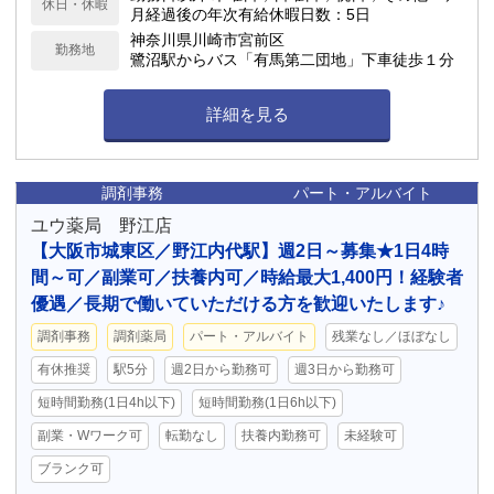
休日・休暇
月経過後の年次有給休暇日数：5日
神奈川県川崎市宮前区
勤務地
鷺沼駅からバス「有馬第二団地」下車徒歩１分
詳細を見る
調剤事務
パート・アルバイト
ユウ薬局 野江店
【大阪市城東区／野江内代駅】週2日～募集★1日4時
間～可／副業可／扶養内可／時給最大1,400円！経験者
優遇／長期で働いていただける方を歓迎いたします♪
調剤事務
調剤薬局
パート・アルバイト
残業なし／ほぼなし
有休推奨
駅5分
週2日から勤務可
週3日から勤務可
短時間勤務(1日4h以下)
短時間勤務(1日6h以下)
副業・Wワーク可
転勤なし
扶養内勤務可
未経験可
ブランク可