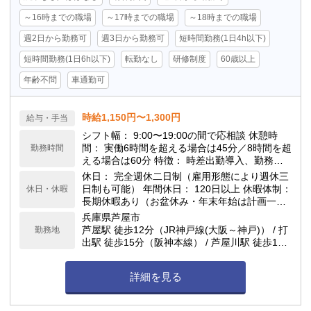
～16時までの職場
～17時までの職場
～18時までの職場
週2日から勤務可
週3日から勤務可
短時間勤務(1日4h以下)
短時間勤務(1日6h以下)
転勤なし
研修制度
60歳以上
年齢不問
車通勤可
時給1,150円〜1,300円
給与・手当
シフト幅： 9:00〜19:00の間で応相談 休憩時
間： 実働6時間を超える場合は45分／8時間を超
勤務時間
える場合は60分 特徴： 時差出勤導入、勤務時
間や働き方は柔軟に対応
休日： 完全週休二日制（雇用形態により週休三
日制も可能） 年間休日： 120日以上 休暇体制：
休日・休暇
長期休暇あり（お盆休み・年末年始は計画一斉
有給導入） 有休消化率： ほぼ100% シフト調
兵庫県芦屋市
整： 週1日〜OK／週2日〜OK／家庭都合休OK
芦屋駅 徒歩12分（JR神戸線(大阪～神戸)） / 打
勤務地
／月1回のシフト提出
出駅 徒歩15分（阪神本線） / 芦屋川駅 徒歩15
分（阪急神戸本線） 車通勤可能
詳細を見る