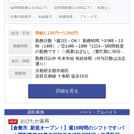
短時間勤務(1日4h以下)
短時間勤務(1日6h以下)
転勤なし
扶養内勤務可
未経験可
研修制度
ブランク可
時給1,130円〜1,300円
給与・手当
勤務日数 └週2日～OK！ 勤務時間 └①9時～13
時（14時）／②14時～18時 └1日4～5時間程度
勤務時間
の勤務です！ ◇残業ほぼなし（繁忙期に30分
程） ◇休憩時間は法定通りです
勤務日以外 年末年始 有給休暇（付与日数は法定
休日・休暇
通り）
京都府京都市南区
勤務地
近鉄京都線 十条駅 徒歩15分
詳細を見る
調剤事務
パート・アルバイト
おびたか薬局
NEW
【倉敷市_新規オープン！】週16時間のシフトです♪パ