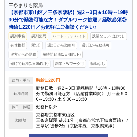
三条まりも薬局
【京都市東山区／三条京阪駅】週2～3日★16時～19時
30分で勤務可能な方！ダブルワーク歓迎／経験必須◎
時給1,220円／お気軽にご相談ください♪
調剤事務
調剤薬局
パート・アルバイト
残業なし／ほぼなし
有休推奨
駅5分
週2日から勤務可
週3日から勤務可
夕方からの勤務
短時間勤務(1日4h以下)
短時間勤務(1日6h以下)
副業・Wワーク可
転勤なし
時給1,220円
給与・手当
勤務日数 └週2～3日 勤務時間 └16時～19時30
分で勤務可能な方 《店舗営業時間》 月～金 9:0
勤務時間
0～19:30 / 土 9:00～13:30
勤務日以外
休日・休暇
京都府京都市東山区
三条京阪駅 徒歩1分（京都市営地下鉄東西線） /
勤務地
三条駅 徒歩2分（京阪本線、京阪鴨東線）