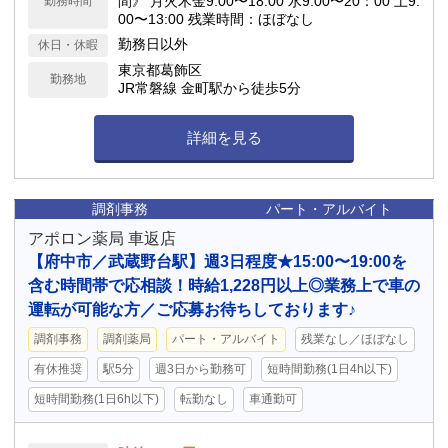
間》 月火木金9:00〜18:00 水9:00〜20：00 土9:
勤務時間
00〜13:00 残業時間：ほぼなし
勤務日以外
休日・休暇
東京都葛飾区
勤務地
JR常磐線 金町駅から徒歩5分
詳細を見る
調剤事務
パート・アルバイト
アポロン薬局 車返店
【府中市／武蔵野台駅】週3日程度★15:00〜19:00を
含む時間帯で応相談！時給1,228円以上◎業務上で車の
運転が可能な方／ご応募お待ちしております♪
調剤事務
調剤薬局
パート・アルバイト
残業なし／ほぼなし
有休推奨
駅5分
週3日から勤務可
短時間勤務(1日4h以下)
短時間勤務(1日6h以下)
転勤なし
車通勤可