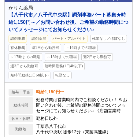
かりん薬局
【八千代市／八千代中央駅】調剤事務パート募集★時
給1,150円～／お問い合わせ後、ご希望の勤務時間につ
いてメッセージにてお知らせください♪
調剤事務
調剤薬局
パート・アルバイト
残業なし／ほぼなし
有休推奨
週1日から勤務可
～16時までの職場
～17時までの職場
～18時までの職場
週2日から勤務可
週3日から勤務可
短時間勤務(1日4h以下)
短時間勤務(1日6h以下)
転勤なし
時給1,150円〜
給与・手当
勤務時間は営業時間内でご相談ください！ ※お
問い合わせ後、ご希望の勤務時間についてメッ
勤務時間
セージにてお知らせください♪ 《店舗営業時
間》 月火水金: 08:30 - 12:30, 14:30 - 18:30 土:
勤務日以外
休日・休暇
08:30 - 12:30
千葉県八千代市
勤務地
八千代中央駅 徒歩12分（東葉高速線）