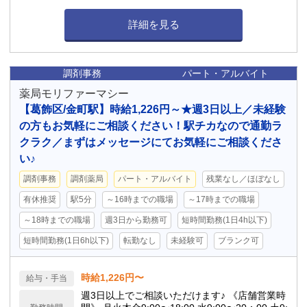
詳細を見る
調剤事務
パート・アルバイト
薬局モリファーマシー
【葛飾区/金町駅】時給1,226円～★週3日以上／未経験
の方もお気軽にご相談ください！駅チカなので通勤ラ
クラク／まずはメッセージにてお気軽にご相談くださ
い♪
調剤事務
調剤薬局
パート・アルバイト
残業なし／ほぼなし
有休推奨
駅5分
～16時までの職場
～17時までの職場
～18時までの職場
週3日から勤務可
短時間勤務(1日4h以下)
短時間勤務(1日6h以下)
転勤なし
未経験可
ブランク可
時給1,226円〜
給与・手当
週3日以上でご相談いただけます♪ 《店舗営業時