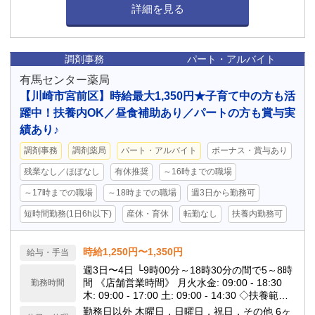
詳細を見る
調剤事務
パート・アルバイト
有馬センター薬局
【川崎市宮前区】時給最大1,350円★子育て中の方も活
躍中！扶養内OK／昼食補助あり／パートの方も賞与実
績あり♪
調剤事務
調剤薬局
パート・アルバイト
ボーナス・賞与あり
残業なし／ほぼなし
有休推奨
～16時までの職場
～17時までの職場
～18時までの職場
週3日から勤務可
短時間勤務(1日6h以下)
産休・育休
転勤なし
扶養内勤務可
時給1,250円〜1,350円
給与・手当
週3日〜4日 └9時00分～18時30分の間で5～8時
間 《店舗営業時間》 月火水金: 09:00 - 18:30
勤務時間
木: 09:00 - 17:00 土: 09:00 - 14:30 ◇扶養範囲
内の就労可
勤務日以外 木曜日，日曜日，祝日，その他 6ヶ