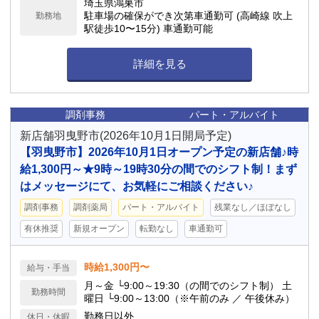
埼玉県鴻巣市
めです。 【備考】 年に3〜4回ほど、地域の輪
駐車場の確保ができ次第車通勤可 (高崎線 吹上
勤務地
番制による「休日当番（出勤）」があります。
駅徒歩10〜15分) 車通勤可能
詳細を見る
調剤事務
パート・アルバイト
新店舗羽曳野市(2026年10月1日開局予定)
【羽曳野市】2026年10月1日オープン予定の新店舗♪時
給1,300円～★9時～19時30分の間でのシフト制！まず
はメッセージにて、お気軽にご相談ください♪
調剤事務
調剤薬局
パート・アルバイト
残業なし／ほぼなし
有休推奨
新規オープン
転勤なし
車通勤可
時給1,300円〜
給与・手当
月～金 └9:00～19:30（の間でのシフト制） 土
勤務時間
曜日 └9:00～13:00（※午前のみ ／ 午後休み）
勤務日以外
休日・休暇