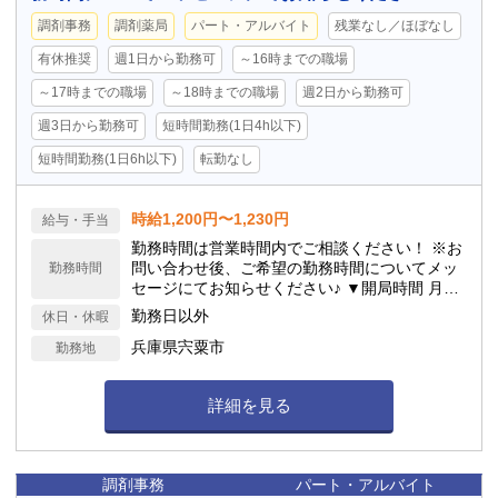
調剤事務
調剤薬局
パート・アルバイト
残業なし／ほぼなし
有休推奨
週1日から勤務可
～16時までの職場
～17時までの職場
～18時までの職場
週2日から勤務可
週3日から勤務可
短時間勤務(1日4h以下)
短時間勤務(1日6h以下)
転勤なし
時給1,200円〜1,230円
給与・手当
勤務時間は営業時間内でご相談ください！ ※お
問い合わせ後、ご希望の勤務時間についてメッ
勤務時間
セージにてお知らせください♪ ▼開局時間 月〜
金曜日： 9:00〜13:00、14:30〜18:30／土曜
勤務日以外
休日・休暇
日： 9:00〜13:00
兵庫県宍粟市
勤務地
詳細を見る
調剤事務
パート・アルバイト