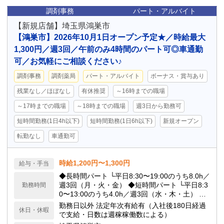
調剤事務
パート・アルバイト
【新規店舗】埼玉県鴻巣市
【鴻巣市】2026年10月1日オープン予定★／時給最大
1,300円／週3回／午前のみ4時間のパート可◎車通勤
可／お気軽にご相談ください♪
調剤事務
調剤薬局
パート・アルバイト
ボーナス・賞与あり
残業なし／ほぼなし
有休推奨
～16時までの職場
～17時までの職場
～18時までの職場
週3日から勤務可
短時間勤務(1日4h以下)
短時間勤務(1日6h以下)
新規オープン
転勤なし
車通勤可
時給1,200円〜1,300円
給与・手当
◆長時間パート └平日8:30〜19:00のうち8.0h／
週3回（月・火・金） ◆短時間パート └平日8:3
勤務時間
0〜13:00のうち4.0h／週3回（水・木・土） ◆
残業について（既存店実績） └平均残業時間：
勤務日以外 法定年次有給有（入社後180日経過
休日・休暇
月1.0時間程度 ※混雑状況による短時間の残業
で支給・日数は週稼稼働数による）
はありますが、多くても月合計2時間程度と少な