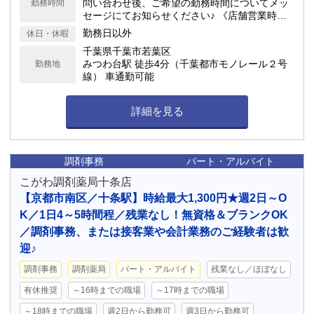
問い合わせ後、ご希望の勤務時間についてメッ
勤務時間
セージにてお知らせください♪ 《店舗営業時
間》 月火木金: 08:30 - 12:00, 15:00 - 18:00 土:
勤務日以外
休日・休暇
08:30 - 13:30
千葉県千葉市若葉区
みつわ台駅 徒歩4分（千葉都市モノレール２号
勤務地
線） 車通勤可能
詳細を見る
調剤事務
パート・アルバイト
こがわ調剤薬局十条店
【京都市南区／十条駅】時給最大1,300円★週2日～O
K／1日4～5時間程／残業なし！無資格＆ブランクOK
／調剤事務、または接客業や会計業務のご経験者は歓
迎♪
調剤事務
調剤薬局
パート・アルバイト
残業なし／ほぼなし
有休推奨
～16時までの職場
～17時までの職場
～18時までの職場
週2日から勤務可
週3日から勤務可