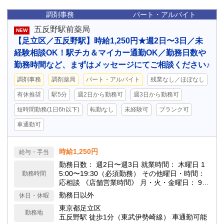
調剤事務
パート・アルバイト
五反野駅前薬局
NEW
【足立区／五反野駅】時給1,250円★週2日〜3日／未
経験相談OK！駅チカ＆マイカー通勤OK／勤務日数や
勤務時間など、まずはメッセージにてご相談ください♪
調剤事務
調剤薬局
パート・アルバイト
残業なし／ほぼなし
有休推奨
駅5分
週2日から勤務可
週3日から勤務可
短時間勤務(1日6h以下)
転勤なし
未経験可
ブランク可
車通勤可
時給1,250円
給与・手当
勤務日数： 週2日〜週3日 就業時間： 木曜日 1
5:00〜19:30（必須勤務） その他曜日・時間：
勤務時間
応相談 《店舗営業時間》 月・火・金曜日： 9:3
0〜19:00 水・土曜日： 9:30〜17:30 木曜日： 1
勤務日以外
休日・休暇
1:00〜19:00
東京都足立区
勤務地
五反野駅 徒歩1分（東武伊勢崎線） 車通勤可能