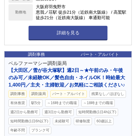
大阪府羽曳野市
恵我ノ荘駅 徒歩21分（近鉄南大阪線） / 高鷲駅
勤務地
徒歩21分（近鉄南大阪線） 車通勤可能
詳細を見る
調剤事務
パート・アルバイト
ベルファーマシー調剤薬局
【大田区／雪が谷大塚駅】週2日～★午前のみ・午後
のみ可／未経験OK／髪色自由・ネイルOK！時給最大
1,400円／主夫・主婦歓迎／お気軽にご相談ください♪
調剤事務
調剤薬局
パート・アルバイト
残業なし／ほぼなし
有休推奨
駅5分
～16時までの職場
～18時までの職場
週2日から勤務可
週3日から勤務可
短時間勤務(1日4h以下)
短時間勤務(1日6h以下)
未経験可
研修制度
60歳以上
年齢不問
ブランク可