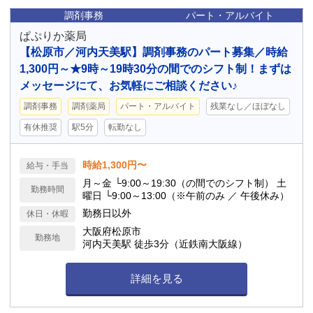
調剤事務
パート・アルバイト
ぱぷりか薬局
【松原市／河内天美駅】調剤事務のパート募集／時給
1,300円～★9時～19時30分の間でのシフト制！まずは
メッセージにて、お気軽にご相談ください♪
調剤事務
調剤薬局
パート・アルバイト
残業なし／ほぼなし
有休推奨
駅5分
転勤なし
時給1,300円〜
給与・手当
月～金 └9:00～19:30（の間でのシフト制） 土
勤務時間
曜日 └9:00～13:00（※午前のみ ／ 午後休み）
勤務日以外
休日・休暇
大阪府松原市
勤務地
河内天美駅 徒歩3分（近鉄南大阪線）
詳細を見る