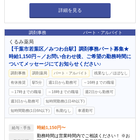
詳細を見る
調剤事務
パート・アルバイト
くるみ薬局
【千葉市若葉区／みつわ台駅】調剤事務パート募集★
時給1,150円～／お問い合わせ後、ご希望の勤務時間に
ついてメッセージにてお知らせください♪
調剤事務
調剤薬局
パート・アルバイト
残業なし／ほぼなし
有休推奨
駅5分
週1日から勤務可
～16時までの職場
～17時までの職場
～18時までの職場
週2日から勤務可
週3日から勤務可
短時間勤務(1日4h以下)
短時間勤務(1日6h以下)
転勤なし
車通勤可
時給1,150円〜
給与・手当
勤務時間は営業時間内でご相談ください！ ※お