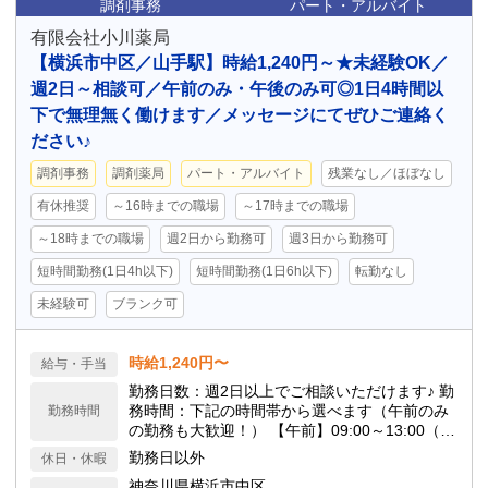
調剤事務
パート・アルバイト
有限会社小川薬局
【横浜市中区／山手駅】時給1,240円～★未経験OK／
週2日～相談可／午前のみ・午後のみ可◎1日4時間以
下で無理無く働けます／メッセージにてぜひご連絡く
ださい♪
調剤事務
調剤薬局
パート・アルバイト
残業なし／ほぼなし
有休推奨
～16時までの職場
～17時までの職場
～18時までの職場
週2日から勤務可
週3日から勤務可
短時間勤務(1日4h以下)
短時間勤務(1日6h以下)
転勤なし
未経験可
ブランク可
時給1,240円〜
給与・手当
勤務日数：週2日以上でご相談いただけます♪ 勤
務時間：下記の時間帯から選べます（午前のみ
勤務時間
の勤務も大歓迎！） 【午前】09:00～13:00（※
14:00まで延長もOK） 【午後】14:30～18:00
勤務日以外
休日・休暇
神奈川県横浜市中区