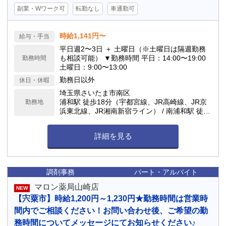
副業・Wワーク可
転勤なし
車通勤可
時給1,141円〜
給与・手当
平日週2〜3日 ＋ 土曜日（※土曜日は隔週勤務
も相談可能） ▼勤務時間 平日：14:00〜19:00
勤務時間
土曜日：9:00〜13:00
勤務日以外
休日・休暇
埼玉県さいたま市南区
浦和駅 徒歩18分（宇都宮線、JR高崎線、JR京
勤務地
浜東北線、JR湘南新宿ライン） / 南浦和駅 徒歩
21分（JR武蔵野線、JR京浜東北線） 車通勤可
能
詳細を見る
調剤事務
パート・アルバイト
マロン薬局山崎店
NEW
【宍粟市】時給1,200円～1,230円★勤務時間は営業時
間内でご相談ください！お問い合わせ後、ご希望の勤
務時間についてメッセージにてお知らせください♪