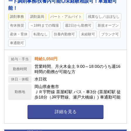
ート調剤事務/扶養内可能◎未経験相談可！車通勤可
能！
調剤事務
調剤薬局
パート・アルバイト
残業なし／ほぼなし
有休推奨
～18時までの職場
週2日から勤務可
新規オープン
産休・育休
転勤なし
扶養内勤務可
未経験可
ブランク可
車通勤可
時給1,050円
給与・手当
営業時間、月火木金土 9:00～18:00のうち週16
勤務時間
時間の勤務が可能な方
水日祝
休日・休暇
岡山県倉敷市
ＪＲ宇野線 茶屋町駅 バス・車3分 (茶屋町駅 徒
勤務地
歩18分（JR宇野線、瀬戸大橋線）) 車通勤可能
詳細を見る