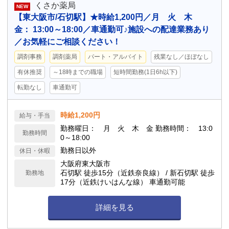
くさか薬局
NEW
【東大阪市/石切駅】★時給1,200円／月 火 木
金： 13:00～18:00／車通勤可♪施設への配達業務あり
／お気軽にご相談ください！
調剤事務
調剤薬局
パート・アルバイト
残業なし／ほぼなし
有休推奨
～18時までの職場
短時間勤務(1日6h以下)
転勤なし
車通勤可
時給1,200円
給与・手当
勤務曜日： 月 火 木 金 勤務時間： 13:0
勤務時間
0～18:00
勤務日以外
休日・休暇
大阪府東大阪市
石切駅 徒歩15分（近鉄奈良線） / 新石切駅 徒歩
勤務地
17分（近鉄けいはんな線） 車通勤可能
詳細を見る