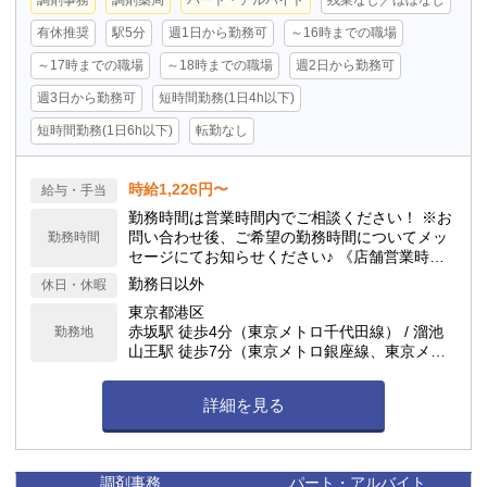
調剤事務
調剤薬局
パート・アルバイト
残業なし／ほぼなし
有休推奨
駅5分
週1日から勤務可
～16時までの職場
～17時までの職場
～18時までの職場
週2日から勤務可
週3日から勤務可
短時間勤務(1日4h以下)
短時間勤務(1日6h以下)
転勤なし
時給1,226円〜
給与・手当
勤務時間は営業時間内でご相談ください！ ※お
問い合わせ後、ご希望の勤務時間についてメッ
勤務時間
セージにてお知らせください♪ 《店舗営業時
間》 月火水木金 9:30～19:00 土 9:30～14:0
勤務日以外
休日・休暇
0
東京都港区
赤坂駅 徒歩4分（東京メトロ千代田線） / 溜池
勤務地
山王駅 徒歩7分（東京メトロ銀座線、東京メト
ロ南北線）
詳細を見る
調剤事務
パート・アルバイト