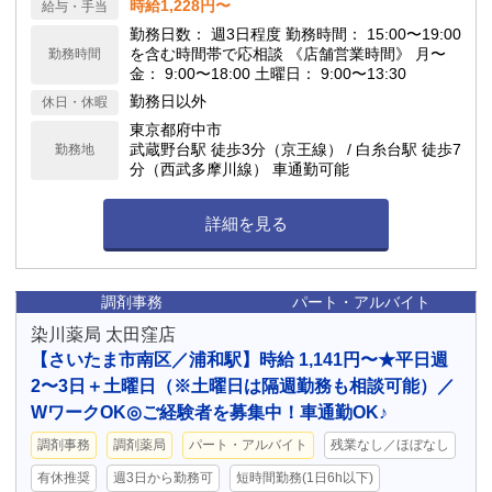
時給1,228円〜
給与・手当
勤務日数： 週3日程度 勤務時間： 15:00〜19:00
を含む時間帯で応相談 《店舗営業時間》 月〜
勤務時間
金： 9:00〜18:00 土曜日： 9:00〜13:30
勤務日以外
休日・休暇
東京都府中市
武蔵野台駅 徒歩3分（京王線） / 白糸台駅 徒歩7
勤務地
分（西武多摩川線） 車通勤可能
詳細を見る
調剤事務
パート・アルバイト
染川薬局 太田窪店
【さいたま市南区／浦和駅】時給 1,141円〜★平日週
2〜3日＋土曜日（※土曜日は隔週勤務も相談可能）／
WワークOK◎ご経験者を募集中！車通勤OK♪
調剤事務
調剤薬局
パート・アルバイト
残業なし／ほぼなし
有休推奨
週3日から勤務可
短時間勤務(1日6h以下)