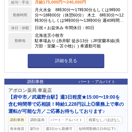
月給175,000円〜240,000円
給与・手当
月火水金 8時30分〜17時30分もしくは9時00
分〜18時00分（休憩60分） 木土 8時30分〜12
勤務時間
時30分もしくは9時00分〜13時00分 週40時間の
シフト制 ※残業：0-1時間程度
日祝＋お盆休み 年間休日：80日
休日・休暇
北海道苫小牧市
駐車場あり (糸井駅 徒歩13分（JR室蘭本線(長
勤務地
万部・室蘭～苫小牧)）) 車通勤可能
詳細を見る
調剤事務
パート・アルバイト
アポロン薬局 車返店
【府中市／武蔵野台駅】週3日程度★15:00〜19:00を
含む時間帯で応相談！時給1,228円以上◎業務上で車の
運転が可能な方／ご応募お待ちしております♪
調剤事務
調剤薬局
パート・アルバイト
残業なし／ほぼなし
有休推奨
駅5分
週3日から勤務可
短時間勤務(1日4h以下)