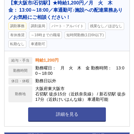
【東大阪市/石切駅】★時給1,200円／月 火 木
金： 13:00～18:00／車通勤可♪施設への配達業務あり
／お気軽にご相談ください！
調剤事務
調剤薬局
パート・アルバイト
残業なし／ほぼなし
有休推奨
～18時までの職場
短時間勤務(1日6h以下)
転勤なし
車通勤可
時給1,200円
給与・手当
勤務曜日： 月 火 木 金 勤務時間： 13:0
勤務時間
0～18:00
勤務日以外
休日・休暇
大阪府東大阪市
石切駅 徒歩15分（近鉄奈良線） / 新石切駅 徒歩
勤務地
17分（近鉄けいはんな線） 車通勤可能
詳細を見る