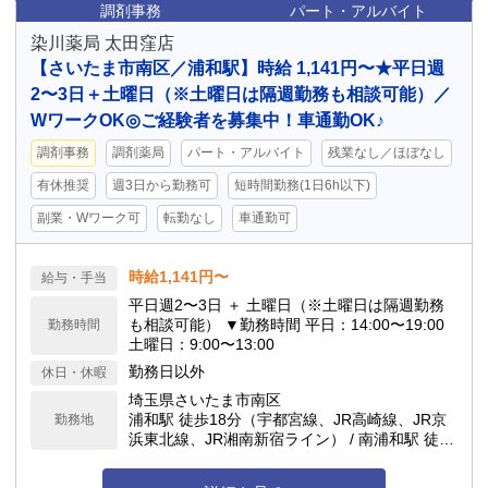
調剤事務
パート・アルバイト
染川薬局 太田窪店
【さいたま市南区／浦和駅】時給 1,141円〜★平日週
2〜3日＋土曜日（※土曜日は隔週勤務も相談可能）／
WワークOK◎ご経験者を募集中！車通勤OK♪
調剤事務
調剤薬局
パート・アルバイト
残業なし／ほぼなし
有休推奨
週3日から勤務可
短時間勤務(1日6h以下)
副業・Wワーク可
転勤なし
車通勤可
時給1,141円〜
給与・手当
平日週2〜3日 ＋ 土曜日（※土曜日は隔週勤務
も相談可能） ▼勤務時間 平日：14:00〜19:00
勤務時間
土曜日：9:00〜13:00
勤務日以外
休日・休暇
埼玉県さいたま市南区
浦和駅 徒歩18分（宇都宮線、JR高崎線、JR京
勤務地
浜東北線、JR湘南新宿ライン） / 南浦和駅 徒歩
21分（JR武蔵野線、JR京浜東北線） 車通勤可
能