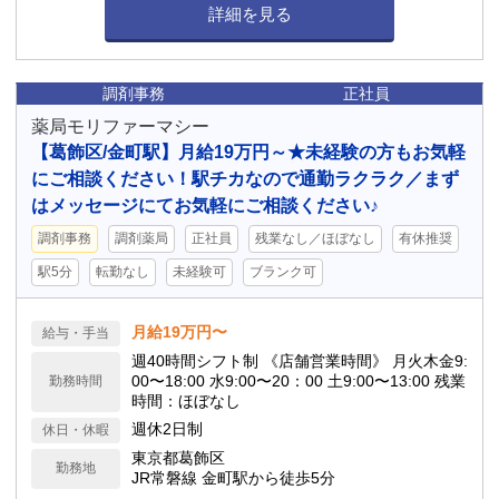
詳細を見る
調剤事務
正社員
薬局モリファーマシー
【葛飾区/金町駅】月給19万円～★未経験の方もお気軽
にご相談ください！駅チカなので通勤ラクラク／まず
はメッセージにてお気軽にご相談ください♪
調剤事務
調剤薬局
正社員
残業なし／ほぼなし
有休推奨
駅5分
転勤なし
未経験可
ブランク可
月給19万円〜
給与・手当
週40時間シフト制 《店舗営業時間》 月火木金9:
00〜18:00 水9:00〜20：00 土9:00〜13:00 残業
勤務時間
時間：ほぼなし
週休2日制
休日・休暇
東京都葛飾区
勤務地
JR常磐線 金町駅から徒歩5分