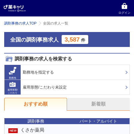
ログイン
調剤事務の求人TOP
全国の求人一覧
3,587
全国の調剤事務求人
件
調剤事務の求人を検索する
勤務地を指定する
勤務地
雇用形態/こだわり未設定
雇用形態/
こだわり
おすすめ順
新着順
調剤事務
パート・アルバイト
くさか薬局
NEW