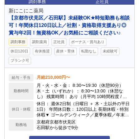
調剤事務
正社員
新にこにこ薬局
【京都市伏見区／石田駅】未経験OK★時短勤務も相談
可！年間休日120日以上／社割・資格取得支援あり◎
賞与年2回！無資格OK／お気軽にご相談ください♪
調剤事務
調剤薬局
正社員
ボーナス・賞与あり
休日120日
有休推奨
産休・育休
転勤なし
未経験可
ブランク可
月給210,000円〜
給与・手当
月・火・水・金： 8:30〜19:30（休憩90分）
木・土（いずれか）： 8:30〜13:00（休憩な
勤務時間
し） 残業時間： あり（月平均 10時間程度 / 月2
0時間以内） 備考： 時短勤務相談可
休日： 週休2日制（日曜日 ＋ 木・土以外の平日
1日） 年間休日数： 120日以上 長期休暇・特別
休日・休暇
休暇▼ ゴールデンウィーク／夏季休暇／年末年
始休暇／有給休暇／慶弔休暇 育児・介護関連制
京都府京都市伏見区
勤務地
度▼ 育児休暇／介護休暇／看護休暇／育児支援
石田駅から徒歩で9分
あり