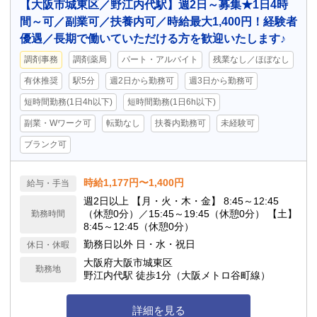
【大阪市城東区／野江内代駅】週2日～募集★1日4時
間～可／副業可／扶養内可／時給最大1,400円！経験者
優遇／長期で働いていただける方を歓迎いたします♪
調剤事務
調剤薬局
パート・アルバイト
残業なし／ほぼなし
有休推奨
駅5分
週2日から勤務可
週3日から勤務可
短時間勤務(1日4h以下)
短時間勤務(1日6h以下)
副業・Wワーク可
転勤なし
扶養内勤務可
未経験可
ブランク可
時給1,177円〜1,400円
給与・手当
週2日以上 【月・火・木・金】 8:45～12:45
（休憩0分）／15:45～19:45（休憩0分） 【土】
勤務時間
8:45～12:45（休憩0分）
勤務日以外 日・水・祝日
休日・休暇
大阪府大阪市城東区
勤務地
野江内代駅 徒歩1分（大阪メトロ谷町線）
詳細を見る