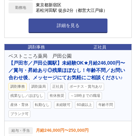
東京都新宿区
勤務地
若松河田駅 徒歩2分（都営大江戸線）
詳細を見る
調剤事務
正社員
ベストこころ薬局 戸田公園
【戸田市／戸田公園駅】未経験OK★月給246,000円〜
／賞与・昇給あり◎残業ほぼなし！年齢不問／お問い
合わせ後、メッセージにてお気軽にご相談ください♪
調剤事務
調剤薬局
正社員
ボーナス・賞与あり
残業なし／ほぼなし
有休推奨
～18時までの職場
産休・育休
転勤なし
未経験可
60歳以上
年齢不問
ブランク可
月給246,000円〜250,000円
給与・手当