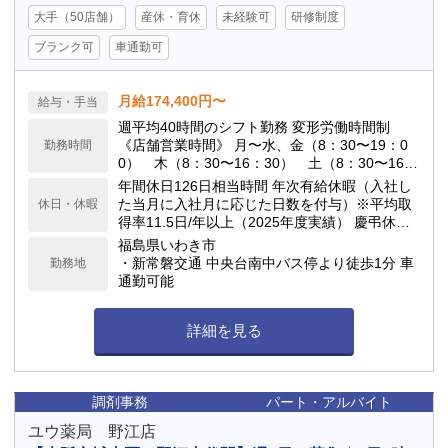
大手（50店舗）
産休・育休
未経験可
研修制度
ブランク可
車通勤可
月給174,400円〜
給与・手当
週平均40時間のシフト勤務 変形労働時間制
《店舗営業時間》 月〜水、金（8：30〜19：0
勤務時間
0） 木（8：30〜16：30） 土（8：30〜16：
00）
年間休日126日相当時間 年次有給休暇（入社し
た当月に入社月に応じた日数を付与）※平均取
休日・休暇
得率11.5日/年以上（2025年度実績） 慶弔休
暇、産前産後休暇(取得率100%)、介護休暇、生
福島県いわき市
理休暇 連続休暇制度（最長9日間、初年度最長5
・新常磐交通 中央台南中バス停より徒歩1分 車
勤務地
日間） 特別休暇（配偶者の出産2日間、弔事3〜
通勤可能
7日間、裁判員裁判5日間、転勤2〜3日間） など
詳細を見る
調剤事務
パート・アルバイト
ユウ薬局 野江店