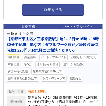
詳細を見る
調剤事務
パート・アルバイト
三条まりも薬局
【京都市東山区／三条京阪駅】週2～3日★16時～19時
30分で勤務可能な方！ダブルワーク歓迎／経験必須◎
時給1,220円／お気軽にご相談ください♪
調剤事務
調剤薬局
パート・アルバイト
残業なし／ほぼなし
有休推奨
駅5分
週2日から勤務可
週3日から勤務可
夕方からの勤務
短時間勤務(1日4h以下)
短時間勤務(1日6h以下)
副業・Wワーク可
転勤なし
時給1,220円
給与・手当
勤務日数 └週2～3日 勤務時間 └16時～19時30
分で勤務可能な方 《店舗営業時間》 月～金 9:0
勤務時間