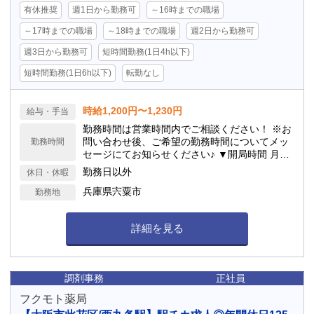
有休推奨
週1日から勤務可
～16時までの職場
～17時までの職場
～18時までの職場
週2日から勤務可
週3日から勤務可
短時間勤務(1日4h以下)
短時間勤務(1日6h以下)
転勤なし
時給1,200円〜1,230円
給与・手当
勤務時間は営業時間内でご相談ください！ ※お
問い合わせ後、ご希望の勤務時間についてメッ
勤務時間
セージにてお知らせください♪ ▼開局時間 月〜
金曜日： 9:00〜13:00、14:30〜18:30／土曜
勤務日以外
休日・休暇
日： 9:00〜13:00
兵庫県宍粟市
勤務地
詳細を見る
調剤事務
正社員
フクモト薬局