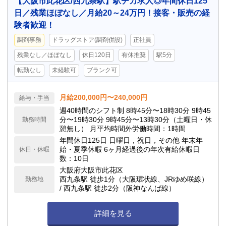
【大阪市此花区/西九条駅】駅チカ求人◎年間休日125
日／残業ほぼなし／月給20～24万円！接客・販売の経
験者歓迎！
調剤事務
ドラッグストア(調剤併設)
正社員
残業なし／ほぼなし
休日120日
有休推奨
駅5分
転勤なし
未経験可
ブランク可
月給200,000円〜240,000円
給与・手当
週40時間のシフト制 8時45分〜18時30分 9時45
分〜19時30分 9時45分〜13時30分（土曜日・休
勤務時間
憩無し） 月平均時間外労働時間：1時間
年間休日125日 日曜日，祝日，その他 年末年
始・夏季休暇 6ヶ月経過後の年次有給休暇日
休日・休暇
数：10日
大阪府大阪市此花区
西九条駅 徒歩1分（大阪環状線、JRゆめ咲線）
勤務地
/ 西九条駅 徒歩2分（阪神なんば線）
詳細を見る