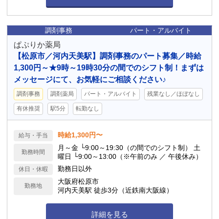
調剤事務
パート・アルバイト
ぱぷりか薬局
【松原市／河内天美駅】調剤事務のパート募集／時給
1,300円～★9時～19時30分の間でのシフト制！まずは
メッセージにて、お気軽にご相談ください♪
調剤事務
調剤薬局
パート・アルバイト
残業なし／ほぼなし
有休推奨
駅5分
転勤なし
時給1,300円〜
給与・手当
月～金 └9:00～19:30（の間でのシフト制） 土
勤務時間
曜日 └9:00～13:00（※午前のみ ／ 午後休み）
勤務日以外
休日・休暇
大阪府松原市
勤務地
河内天美駅 徒歩3分（近鉄南大阪線）
詳細を見る