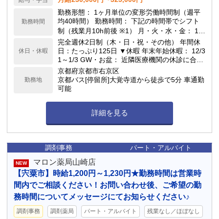
給与・手当
勤務形態： 1ヶ月単位の変形労働時間制（週平
均40時間） 勤務時間： 下記の時間帯でシフト
勤務時間
制（残業月10h前後 ※1） 月・火・水・金： 10:
00～20:00（勤務例：10:30～19:45） 土曜日：
完全週休2日制（木・日・祝・その他） 年間休
8:30～17:00（勤務例：8:30～16:30） 休憩時
日：たっぷり125日 ▼休暇 年末年始休暇： 12/3
休日・休暇
間： 実働6h超は45分 ／ 実働8h超は60分 ※1：
1～1/3 GW・お盆： 近隣医療機関の休診に合わ
残業時間は閑散期・繁忙期により前後します。
せ、5日前後の長期休暇になる慣例あり 有給休
京都府京都市右京区
暇： 入社6ヶ月経過後に10日付与
京都バス[停留所]大覚寺道から徒歩で5分 車通勤
勤務地
可能
詳細を見る
調剤事務
パート・アルバイト
マロン薬局山崎店
NEW
【宍粟市】時給1,200円～1,230円★勤務時間は営業時
間内でご相談ください！お問い合わせ後、ご希望の勤
務時間についてメッセージにてお知らせください♪
調剤事務
調剤薬局
パート・アルバイト
残業なし／ほぼなし