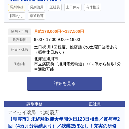
調剤事務
調剤薬局
正社員
土日休み
有休推奨
転勤なし
車通勤可
月給178,000円〜187,500円
給与・手当
8:00～17:30 9:00～18:00
勤務時間
土日祝 月1回程度、他店舗での土曜日当番あり
休日・休暇
（振替休日あり）
北海道旭川市
市立病院前（旭川電気軌道）バス停から徒歩1分
勤務地
車通勤可能
詳細を見る
調剤事務
正社員
アイセイ薬局 北朝霞店
【朝霞市】未経験歓迎★年間休日123日相当／賞与年2
回（4カ月分実績あり）／残業ほぼなし！充実の研修