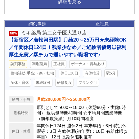
詳細を見る
調剤事務
正社員
ミキ薬局 第二女子医大通り店
NEW
【新宿区／若松河田駅】月給20～25万円★未経験OK
／年間休日124日！残業少なめ／ご経験者優遇◎福利
厚生充実／駅チカで通いやすい職場です♪
調剤事務
調剤薬局
正社員
ボーナス・賞与あり
住宅補助(手当)・寮・社宅
休日120日
有休推奨
駅5分
産休・育休
未経験可
研修制度
ブランク可
月給200,000円〜250,000円
給与・手当
原則として 9:00～18:00（休憩60分・実働8時
間） 週労働時間40時間 ☆平均月間残業時間
勤務時間
（前年度実績）月10時間程度
年間休日124日 週休2日 年末年始：6日 特別休
暇等：3日 有給休暇(初年度)：10日 有給休暇(3
休日・休暇
年目)：12日 長期休暇制度有