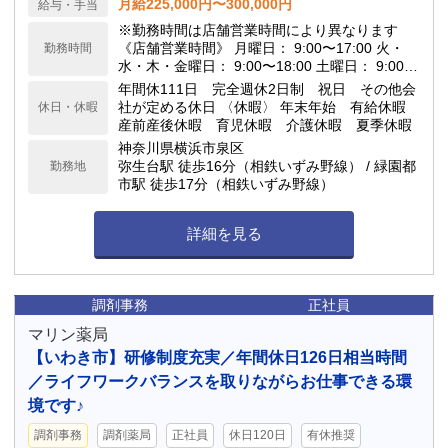
月給225,000円〜300,000円
給与・手当
※勤務時間は店舗営業時間により異なります
《店舗営業時間》 月曜日： 9:00〜17:00 火・
勤務時間
水・木・金曜日： 9:00〜18:00 土曜日： 9:00〜
12:30
年間休111日 完全週休2日制 祝日 その他会
社が定める休日 〈休暇〉 年末年始 有給休暇
休日・休暇
産前産後休暇 育児休暇 介護休暇 夏季休暇
神奈川県横浜市泉区
弥生台駅 徒歩16分（相鉄いずみ野線） / 緑園都
勤務地
市駅 徒歩17分（相鉄いずみ野線）
詳細を見る
調剤事務
正社員
マリン薬局
【いわき市】研修制度充実／年間休日126日相当時間
／ライフワークバランスを取りながらお仕事できる環
境です♪
調剤事務
調剤薬局
正社員
休日120日
有休推奨