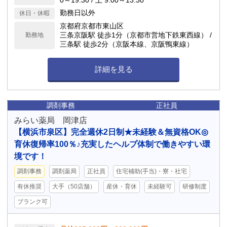
0～19:30 / 土 9:00～13:30
勤務日以外
休日・休暇
京都府京都市東山区
三条京阪駅 徒歩1分（京都市営地下鉄東西線） /
勤務地
三条駅 徒歩2分（京阪本線、京阪鴨東線）
詳細を見る
調剤事務
正社員
みらい薬局 岡津店
【横浜市泉区】完全週休2日制★未経験＆無資格OK◎
育休復帰率100％♪充実したヘルプ体制で働きやすい環
境です！
調剤事務
調剤薬局
正社員
住宅補助(手当)・寮・社宅
有休推奨
大手（50店舗）
産休・育休
未経験可
研修制度
ブランク可