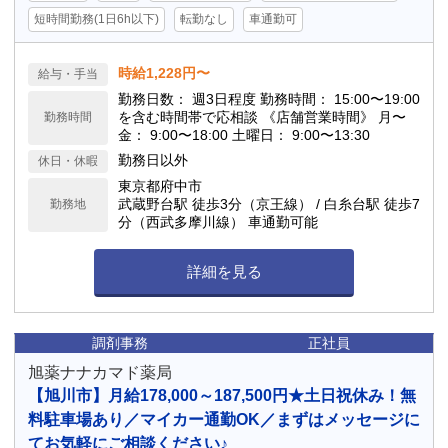
短時間勤務(1日6h以下)
転勤なし
車通勤可
時給1,228円〜
給与・手当
勤務日数： 週3日程度 勤務時間： 15:00〜19:00
を含む時間帯で応相談 《店舗営業時間》 月〜
勤務時間
金： 9:00〜18:00 土曜日： 9:00〜13:30
勤務日以外
休日・休暇
東京都府中市
武蔵野台駅 徒歩3分（京王線） / 白糸台駅 徒歩7
勤務地
分（西武多摩川線） 車通勤可能
詳細を見る
調剤事務
正社員
旭薬ナナカマド薬局
【旭川市】月給178,000～187,500円★土日祝休み！無
料駐車場あり／マイカー通勤OK／まずはメッセージに
てお気軽にご相談ください♪