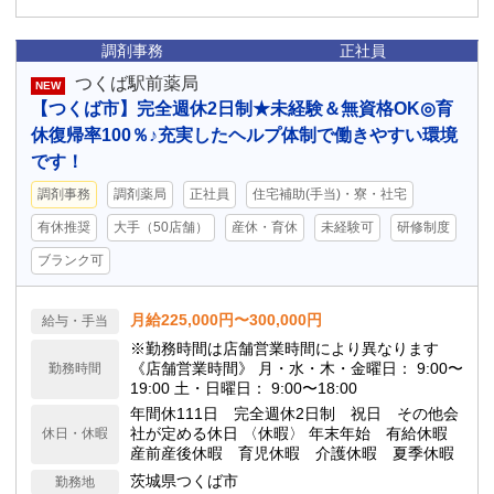
調剤事務
正社員
つくば駅前薬局
NEW
【つくば市】完全週休2日制★未経験＆無資格OK◎育
休復帰率100％♪充実したヘルプ体制で働きやすい環境
です！
調剤事務
調剤薬局
正社員
住宅補助(手当)・寮・社宅
有休推奨
大手（50店舗）
産休・育休
未経験可
研修制度
ブランク可
月給225,000円〜300,000円
給与・手当
※勤務時間は店舗営業時間により異なります
《店舗営業時間》 月・水・木・金曜日： 9:00〜
勤務時間
19:00 土・日曜日： 9:00〜18:00
年間休111日 完全週休2日制 祝日 その他会
社が定める休日 〈休暇〉 年末年始 有給休暇
休日・休暇
産前産後休暇 育児休暇 介護休暇 夏季休暇
茨城県つくば市
勤務地