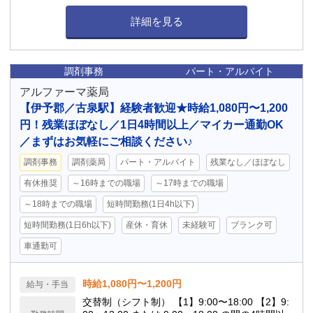
詳細を見る
調剤事務
パート・アルバイト
アルファーマ薬局
【伊予郡／古泉駅】経験者歓迎★時給1,080円〜1,200
円！残業ほぼなし／1日4時間以上／マイカー通勤OK
／まずはお気軽にご相談ください♪
調剤事務
調剤薬局
パート・アルバイト
残業なし／ほぼなし
有休推奨
～16時までの職場
～17時までの職場
～18時までの職場
短時間勤務(1日4h以下)
短時間勤務(1日6h以下)
産休・育休
未経験可
ブランク可
車通勤可
時給1,080円〜1,200円
給与・手当
交替制（シフト制） 【1】9:00〜18:00 【2】9: