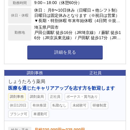
9:00～18:00（休憩60分）
勤務時間
休日： 月8〜10日休み（日曜日＋他シフト制）
日曜日は固定休みとなります（※祝日は営業）
休日・休暇
▼長期・特別休暇 年末年始休暇（4日間 ※規定
あり） 夏季休暇（3日間 ※規定あり） 産前産後
埼玉県戸田市
休暇・育児休暇 ／ 慶弔休暇 有給休暇（法定通
戸田公園駅 徒歩16分（JR埼京線） / 蕨駅 徒歩1
勤務地
り付与）
6分（JR京浜東北線） / 戸田駅 徒歩17分（JR埼
京線）
詳細を見る
調剤事務
正社員
しょうたろう薬局
医療を通じたキャリアアップを志す方を歓迎します
調剤事務
調剤薬局
正社員
ボーナス・賞与あり
休日120日
有休推奨
転勤なし
未経験可
研修制度
ブランク可
車通勤可
月給230,000円〜325,000円