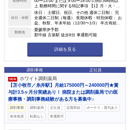
00〜13:00 または 9:00〜18:00 の間の4時間以
勤務時間
上 勤務時間に関する特記事項 【1】月・火・
木・金（休憩60分） 【2】日曜日は可能な限り
休日： 土曜日、祝日、その他 週休二日制： 完
の勤務（休憩なし） 残業時間： あり（月平均 1
全週休二日制（毎週） 長期休暇・特別休暇： お
休日・休暇
時間）
盆、秋祭、年末年始（12/30〜1/3） 年次有給休
暇： 10日（6ヶ月経過後）
愛媛県伊予郡
勤務地
郡中線 古泉駅 徒歩8分 車通勤可能
詳細を見る
調剤事務
正社員
ホワイト調剤薬局
NEW
【苫小牧市／糸井駅】月給175000円～240000円★賞
与計3.5ヶ月分実績あり！ 病院または調剤薬局での医
療事務・調剤事務経験がある方を募集中♪
調剤事務
調剤薬局
正社員
定期昇給
ボーナス・賞与あり
有休推奨
転勤なし
車通勤可