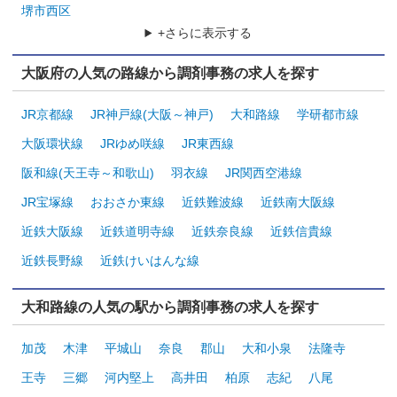
堺市西区
+さらに表示する
大阪府の人気の路線から調剤事務の求人を探す
JR京都線
JR神戸線(大阪～神戸)
大和路線
学研都市線
大阪環状線
JRゆめ咲線
JR東西線
阪和線(天王寺～和歌山)
羽衣線
JR関西空港線
JR宝塚線
おおさか東線
近鉄難波線
近鉄南大阪線
近鉄大阪線
近鉄道明寺線
近鉄奈良線
近鉄信貴線
近鉄長野線
近鉄けいはんな線
大和路線の人気の駅から調剤事務の求人を探す
加茂
木津
平城山
奈良
郡山
大和小泉
法隆寺
王寺
三郷
河内堅上
高井田
柏原
志紀
八尾