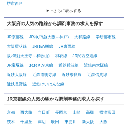
堺市西区
+さらに表示する
大阪府の人気の路線から調剤事務の求人を探す
JR京都線
JR神戸線(大阪～神戸)
大和路線
学研都市線
大阪環状線
JRゆめ咲線
JR東西線
阪和線(天王寺～和歌山)
羽衣線
JR関西空港線
JR宝塚線
おおさか東線
近鉄難波線
近鉄南大阪線
近鉄大阪線
近鉄道明寺線
近鉄奈良線
近鉄信貴線
近鉄長野線
近鉄けいはんな線
JR京都線の人気の駅から調剤事務の求人を探す
京都
西大路
向日町
長岡京
山崎
高槻
摂津富田
茨木
千里丘
岸辺
吹田
東淀川
新大阪
大阪