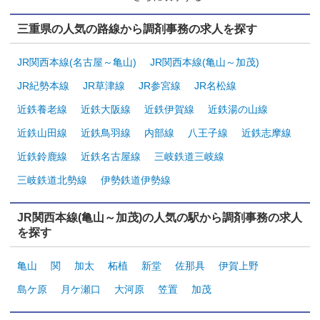
三重県の人気の路線から調剤事務の求人を探す
JR関西本線(名古屋～亀山)
JR関西本線(亀山～加茂)
JR紀勢本線
JR草津線
JR参宮線
JR名松線
近鉄養老線
近鉄大阪線
近鉄伊賀線
近鉄湯の山線
近鉄山田線
近鉄鳥羽線
内部線
八王子線
近鉄志摩線
近鉄鈴鹿線
近鉄名古屋線
三岐鉄道三岐線
三岐鉄道北勢線
伊勢鉄道伊勢線
JR関西本線(亀山～加茂)の人気の駅から調剤事務の求人
を探す
亀山
関
加太
柘植
新堂
佐那具
伊賀上野
島ケ原
月ケ瀬口
大河原
笠置
加茂