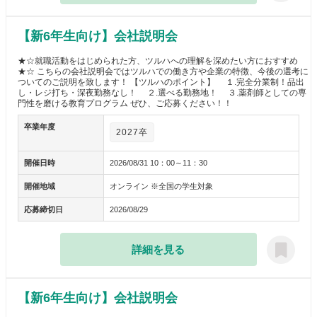
【新6年生向け】会社説明会
★☆就職活動をはじめられた方、ツルハへの理解を深めたい方におすすめ
★☆ こちらの会社説明会ではツルハでの働き方や企業の特徴、今後の選考に
ついてのご説明を致します！ 【ツルハのポイント】 １.完全分業制！品出
し・レジ打ち・深夜勤務なし！ ２.選べる勤務地！ ３.薬剤師としての専
門性を磨ける教育プログラム ぜひ、ご応募ください！！
卒業年度
2027卒
開催日時
2026/08/31 10：00～11：30
開催地域
オンライン ※全国の学生対象
応募締切日
2026/08/29
詳細を見る
【新6年生向け】会社説明会