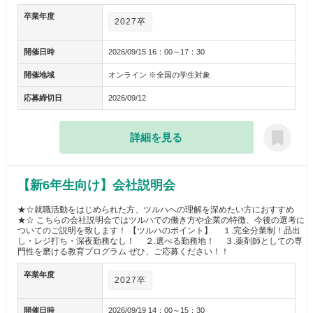
卒業年度
2027卒
開催日時
2026/09/15 16：00～17：30
開催地域
オンライン ※全国の学生対象
応募締切日
2026/09/12
詳細を見る
【新6年生向け】会社説明会
★☆就職活動をはじめられた方、ツルハへの理解を深めたい方におすすめ
★☆ こちらの会社説明会ではツルハでの働き方や企業の特徴、今後の選考に
ついてのご説明を致します！ 【ツルハのポイント】 １.完全分業制！品出
し・レジ打ち・深夜勤務なし！ ２.選べる勤務地！ ３.薬剤師としての専
門性を磨ける教育プログラム ぜひ、ご応募ください！！
卒業年度
2027卒
開催日時
2026/09/19 14：00～15：30