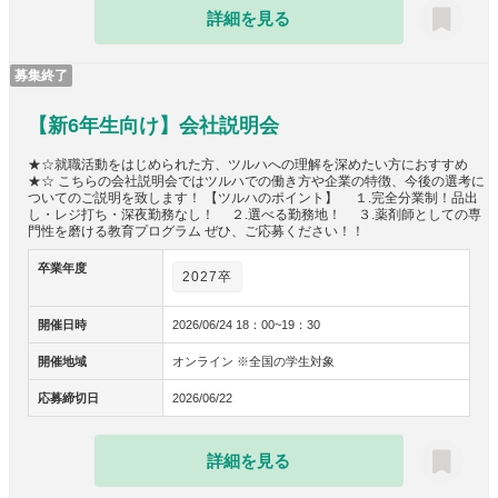
詳細を見る
募集終了
【新6年生向け】会社説明会
★☆就職活動をはじめられた方、ツルハへの理解を深めたい方におすすめ
★☆ こちらの会社説明会ではツルハでの働き方や企業の特徴、今後の選考に
ついてのご説明を致します！ 【ツルハのポイント】 １.完全分業制！品出
し・レジ打ち・深夜勤務なし！ ２.選べる勤務地！ ３.薬剤師としての専
門性を磨ける教育プログラム ぜひ、ご応募ください！！
卒業年度
2027卒
開催日時
2026/06/24 18：00~19：30
開催地域
オンライン ※全国の学生対象
応募締切日
2026/06/22
詳細を見る