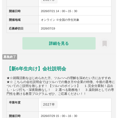
開催日時
2026/07/21 14：00～15：30
開催地域
オンライン ※全国の学生対象
応募締切日
2026/07/19
詳細を見る
募集終了
【新6年生向け】会社説明会
★☆就職活動をはじめられた方、ツルハへの理解を深めたい方におすすめ
★☆ こちらの会社説明会ではツルハでの働き方や企業の特徴、今後の選考に
ついてのご説明を致します！ 【ツルハのポイント】 １.完全分業制！品出
し・レジ打ち・深夜勤務なし！ ２.選べる勤務地！ ３.薬剤師としての専
門性を磨ける教育プログラム ぜひ、ご応募ください！！
卒業年度
2027卒
開催日時
2026/07/29 15：00～16：30