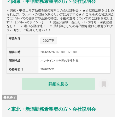
＜関東・甲信勤務希望者の方＞会社説明会
＜関東・甲信エリア勤務希望の方向けの会社説明会＞ ★☆就職活動をはじめ
られた方、ツルハへの理解を深めたい方におすすめ★☆ こちらの会社説明会
ではツルハでの働き方や企業の特徴、今後の選考についてのご説明を致しま
す！ 【ツルハのポイント】 １.完全分業制！品出し・レジ打ち・深夜勤務
なし！ ２.選べる勤務地！ ３.薬剤師としての専門性を磨ける教育プログ
ラム ぜひ、ご応募ください！！
卒業年度
2027卒
開催日時
2026/05/26 16：00ー17：00
開催地域
オンライン ※全国の学生対象
応募締切日
2026/05/21
詳細を見る
募集終了
＜東北・新潟勤務希望者の方＞会社説明会