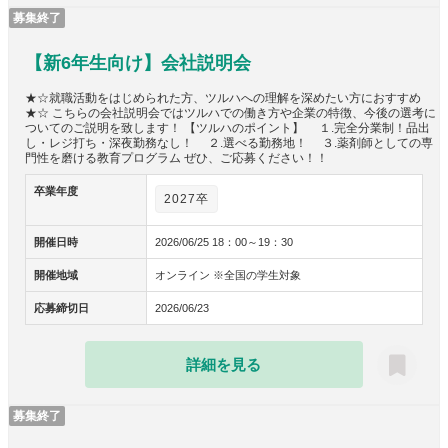
募集終了
【新6年生向け】会社説明会
★☆就職活動をはじめられた方、ツルハへの理解を深めたい方におすすめ
★☆ こちらの会社説明会ではツルハでの働き方や企業の特徴、今後の選考に
ついてのご説明を致します！ 【ツルハのポイント】 １.完全分業制！品出
し・レジ打ち・深夜勤務なし！ ２.選べる勤務地！ ３.薬剤師としての専
門性を磨ける教育プログラム ぜひ、ご応募ください！！
卒業年度
2027卒
開催日時
2026/06/25 18：00～19：30
開催地域
オンライン ※全国の学生対象
応募締切日
2026/06/23
詳細を見る
募集終了