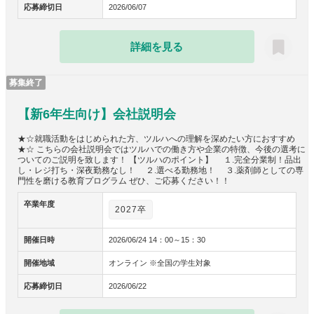
応募締切日
2026/06/07
詳細を見る
募集終了
【新6年生向け】会社説明会
★☆就職活動をはじめられた方、ツルハへの理解を深めたい方におすすめ
★☆ こちらの会社説明会ではツルハでの働き方や企業の特徴、今後の選考に
ついてのご説明を致します！ 【ツルハのポイント】 １.完全分業制！品出
し・レジ打ち・深夜勤務なし！ ２.選べる勤務地！ ３.薬剤師としての専
門性を磨ける教育プログラム ぜひ、ご応募ください！！
卒業年度
2027卒
開催日時
2026/06/24 14：00～15：30
開催地域
オンライン ※全国の学生対象
応募締切日
2026/06/22