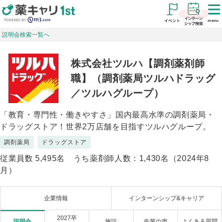
menu
説明会検索一覧へ
株式会社ツルハ【調剤薬剤師
職】（調剤薬局ツルハドラッグ
／ツルハグループ）
「教育・専門性・働きやすさ」国内最高水準の調剤薬局・
ドラッグストア！世界2万店舗を目指すツルハグループ。
調剤薬局
ドラッグストア
従業員数 5,495名 うち薬剤師人数：1,430名（2024年8
月）
企業情報
インターンシップ
&キャリア
2027卒
説明会
施設
先輩の声
よくある
質問