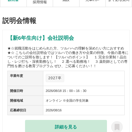
採用情報
説明会情報
【新6年生向け】会社説明会
★☆就職活動をはじめられた方、ツルハへの理解を深めたい方におすすめ
★☆ こちらの会社説明会ではツルハでの働き方や企業の特徴、今後の選考に
ついてのご説明を致します！ 【ツルハのポイント】 １.完全分業制！品出
し・レジ打ち・深夜勤務なし！ ２.選べる勤務地！ ３.薬剤師としての専
門性を磨ける教育プログラム ぜひ、ご応募ください！！
卒業年度
2027卒
開催日時
2026/08/18 15：00～16：30
開催地域
オンライン ※全国の学生対象
応募締切日
2026/08/16
詳細を見る