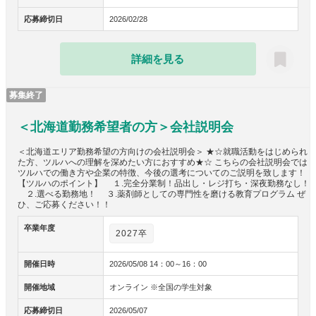
応募締切日
2026/02/28
詳細を見る
募集終了
＜北海道勤務希望者の方＞会社説明会
＜北海道エリア勤務希望の方向けの会社説明会＞ ★☆就職活動をはじめられ
た方、ツルハへの理解を深めたい方におすすめ★☆ こちらの会社説明会では
ツルハでの働き方や企業の特徴、今後の選考についてのご説明を致します！
【ツルハのポイント】 １.完全分業制！品出し・レジ打ち・深夜勤務なし！
２.選べる勤務地！ ３.薬剤師としての専門性を磨ける教育プログラム ぜ
ひ、ご応募ください！！
卒業年度
2027卒
開催日時
2026/05/08 14：00～16：00
開催地域
オンライン ※全国の学生対象
応募締切日
2026/05/07