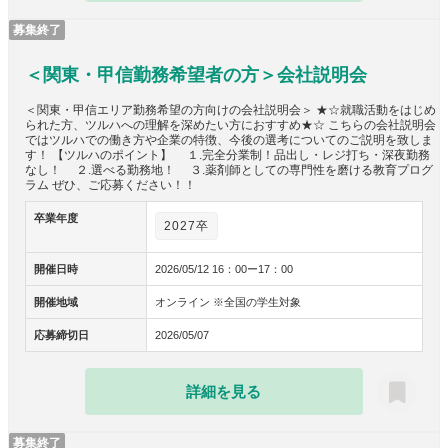
募集終了
＜関東・甲信勤務希望者の方＞会社説明会
＜関東・甲信エリア勤務希望の方向けの会社説明会＞ ★☆就職活動をはじめ
られた方、ツルハへの理解を深めたい方におすすめ★☆ こちらの会社説明会
ではツルハでの働き方や企業の特徴、今後の選考についてのご説明を致しま
す！ 【ツルハのポイント】 １.完全分業制！品出し・レジ打ち・深夜勤務
なし！ ２.選べる勤務地！ ３.薬剤師としての専門性を磨ける教育プログ
ラム ぜひ、ご応募ください！！
卒業年度
2027卒
開催日時
2026/05/12 16：00ー17：00
開催地域
オンライン ※全国の学生対象
応募締切日
2026/05/07
詳細を見る
募集終了