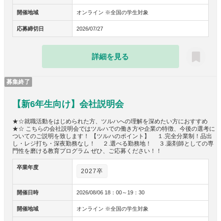
開催地域
オンライン ※全国の学生対象
応募締切日
2026/07/27
詳細を見る
募集終了
【新6年生向け】会社説明会
★☆就職活動をはじめられた方、ツルハへの理解を深めたい方におすすめ
★☆ こちらの会社説明会ではツルハでの働き方や企業の特徴、今後の選考に
ついてのご説明を致します！ 【ツルハのポイント】 １.完全分業制！品出
し・レジ打ち・深夜勤務なし！ ２.選べる勤務地！ ３.薬剤師としての専
門性を磨ける教育プログラム ぜひ、ご応募ください！！
卒業年度
2027卒
開催日時
2026/08/06 18：00～19：30
開催地域
オンライン ※全国の学生対象