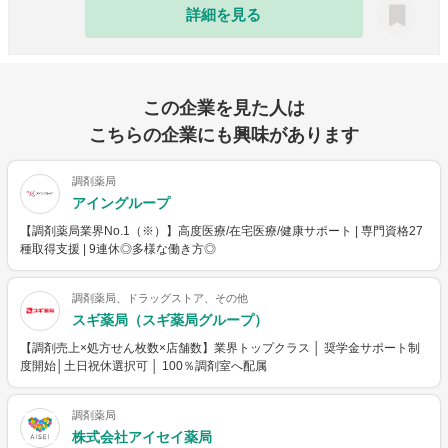
詳細を見る
この企業を見た人は
こちらの企業にも興味があります
調剤薬局
アイングループ
【調剤薬局業界No.1（※）】高度医療/在宅医療/健康サポート | 専門資格27
種取得支援 | 9連休◎多様な働き方◎
調剤薬局、ドラッグストア、その他
スギ薬局（スギ薬局グループ）
【調剤売上×処方せん枚数×店舗数】業界トップクラス │ 奨学金サポート制
度開始│土日祝休選択可 │ 100％調剤室へ配属
調剤薬局
株式会社アイセイ薬局