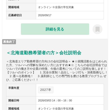
開催地域
オンライン ※全国の学生対象
応募締切日
2026/09/17
詳細を見る
募集終了
＜北海道勤務希望者の方＞会社説明会
＜北海道エリア勤務希望の方向けの会社説明会＞ ★☆就職活動をはじめられ
た方、ツルハへの理解を深めたい方におすすめ★☆ こちらの会社説明会では
ツルハでの働き方や企業の特徴、今後の選考についてのご説明を致します！
【ツルハのポイント】 １.完全分業制！品出し・レジ打ち・深夜勤務なし！
２.選べる勤務地！ ３.薬剤師としての専門性を磨ける教育プログラム ぜ
ひ、ご応募ください！！
卒業年度
2027卒
開催日時
2026/03/03 14：00～16：00
開催地域
オンライン ※全国の学生対象