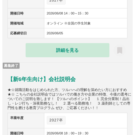
2027卒
開催日時
2026/06/08 14：00～15：30
開催地域
オンライン ※全国の学生対象
応募締切日
2026/06/05
詳細を見る
募集終了
【新6年生向け】会社説明会
★☆就職活動をはじめられた方、ツルハへの理解を深めたい方におすすめ
★☆ こちらの会社説明会ではツルハでの働き方や企業の特徴、今後の選考に
ついてのご説明を致します！ 【ツルハのポイント】 １.完全分業制！品出
し・レジ打ち・深夜勤務なし！ ２.選べる勤務地！ ３.薬剤師としての専
門性を磨ける教育プログラム ぜひ、ご応募ください！！
卒業年度
2027卒
開催日時
2026/06/08 18：00～19：30