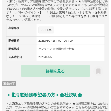
＜東北・新潟エリア勤務希望の方向けの会社説明会＞ ★☆就職活動をはじめ
られた方、ツルハへの理解を深めたい方におすすめ★☆ こちらの会社説明会
ではツルハでの働き方や企業の特徴、今後の選考についてのご説明を致しま
す！ 【ツルハのポイント】 １.完全分業制！品出し・レジ打ち・深夜勤務
なし！ ２.選べる勤務地！ ３.薬剤師としての専門性を磨ける教育プログ
ラム ぜひ、ご応募ください！！
卒業年度
2027卒
開催日時
2026/05/27 18：00～20：00
開催地域
オンライン ※全国の学生対象
応募締切日
2026/05/25
詳細を見る
募集終了
＜北海道勤務希望者の方＞会社説明会
＜北海道エリア勤務希望の方向けの会社説明会＞ ★☆就職活動をはじめられ
た方、ツルハへの理解を深めたい方におすすめ★☆ こちらの会社説明会では