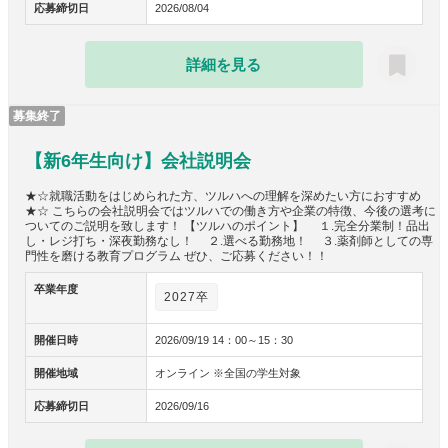
応募締切日
2026/08/04
詳細を見る
募集終了
【新6年生向け】会社説明会
★☆就職活動をはじめられた方、ツルハへの理解を深めたい方におすすめ
★☆ こちらの会社説明会ではツルハでの働き方や企業の特徴、今後の選考に
ついてのご説明を致します！ 【ツルハのポイント】 １.完全分業制！品出
し・レジ打ち・深夜勤務なし！ ２.選べる勤務地！ ３.薬剤師としての専
門性を磨ける教育プログラム ぜひ、ご応募ください！！
卒業年度
2027卒
開催日時
2026/09/19 14：00～15：30
開催地域
オンライン ※全国の学生対象
応募締切日
2026/09/16