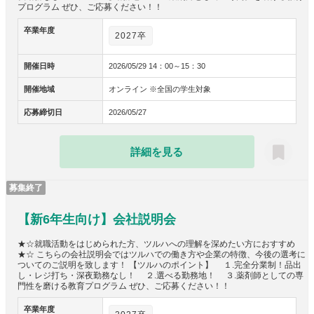
プログラム ぜひ、ご応募ください！！
卒業年度
2027卒
開催日時
2026/05/29 14：00～15：30
開催地域
オンライン ※全国の学生対象
応募締切日
2026/05/27
詳細を見る
募集終了
【新6年生向け】会社説明会
★☆就職活動をはじめられた方、ツルハへの理解を深めたい方におすすめ
★☆ こちらの会社説明会ではツルハでの働き方や企業の特徴、今後の選考に
ついてのご説明を致します！ 【ツルハのポイント】 １.完全分業制！品出
し・レジ打ち・深夜勤務なし！ ２.選べる勤務地！ ３.薬剤師としての専
門性を磨ける教育プログラム ぜひ、ご応募ください！！
卒業年度