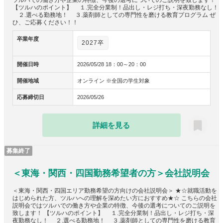
ツルハでの働き方や企業の特徴、今後の選考についてのご説明を致します！
【ツルハのポイント】 １.完全分業制！品出し・レジ打ち・深夜勤務なし！
２.選べる勤務地！ ３.薬剤師としての専門性を磨ける教育プログラム ぜ
ひ、ご応募ください！！
卒業年度
2027卒
開催日時
2026/05/28 18：00～20：00
開催地域
オンライン ※全国の学生対象
応募締切日
2026/05/26
詳細を見る
募集終了
＜東海・関西・四国勤務希望者の方＞会社説明会
＜東海・関西・四国エリア勤務希望の方向けの会社説明会＞ ★☆就職活動を
はじめられた方、ツルハへの理解を深めたい方におすすめ★☆ こちらの会社
説明会ではツルハでの働き方や企業の特徴、今後の選考についてのご説明を
致します！ 【ツルハのポイント】 １.完全分業制！品出し・レジ打ち・深
夜勤務なし！ ２.選べる勤務地！ ３.薬剤師としての専門性を磨ける教育