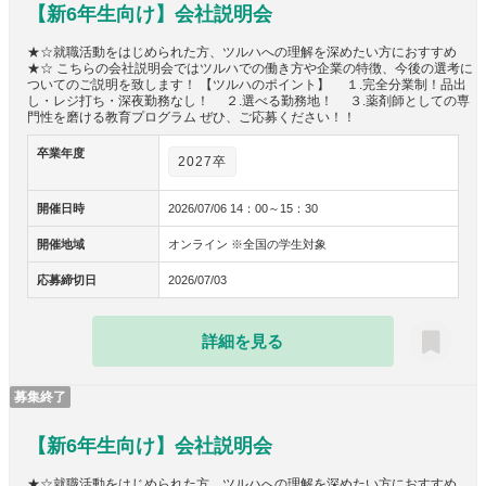
【新6年生向け】会社説明会
★☆就職活動をはじめられた方、ツルハへの理解を深めたい方におすすめ
★☆ こちらの会社説明会ではツルハでの働き方や企業の特徴、今後の選考に
ついてのご説明を致します！ 【ツルハのポイント】 １.完全分業制！品出
し・レジ打ち・深夜勤務なし！ ２.選べる勤務地！ ３.薬剤師としての専
門性を磨ける教育プログラム ぜひ、ご応募ください！！
卒業年度
2027卒
開催日時
2026/07/06 14：00～15：30
開催地域
オンライン ※全国の学生対象
応募締切日
2026/07/03
詳細を見る
募集終了
【新6年生向け】会社説明会
★☆就職活動をはじめられた方、ツルハへの理解を深めたい方におすすめ