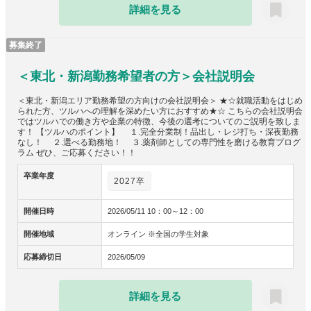
詳細を見る
募集終了
＜東北・新潟勤務希望者の方＞会社説明会
＜東北・新潟エリア勤務希望の方向けの会社説明会＞ ★☆就職活動をはじめ
られた方、ツルハへの理解を深めたい方におすすめ★☆ こちらの会社説明会
ではツルハでの働き方や企業の特徴、今後の選考についてのご説明を致しま
す！ 【ツルハのポイント】 １.完全分業制！品出し・レジ打ち・深夜勤務
なし！ ２.選べる勤務地！ ３.薬剤師としての専門性を磨ける教育プログ
ラム ぜひ、ご応募ください！！
卒業年度
2027卒
開催日時
2026/05/11 10：00～12：00
開催地域
オンライン ※全国の学生対象
応募締切日
2026/05/09
詳細を見る