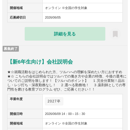
開催地域
オンライン ※全国の学生対象
応募締切日
2026/06/05
詳細を見る
募集終了
【新6年生向け】会社説明会
★☆就職活動をはじめられた方、ツルハへの理解を深めたい方におすすめ
★☆ こちらの会社説明会ではツルハでの働き方や企業の特徴、今後の選考に
ついてのご説明を致します！ 【ツルハのポイント】 １.完全分業制！品出
し・レジ打ち・深夜勤務なし！ ２.選べる勤務地！ ３.薬剤師としての専
門性を磨ける教育プログラム ぜひ、ご応募ください！！
卒業年度
2027卒
開催日時
2026/06/09 14：00～15：30
開催地域
オンライン ※全国の学生対象