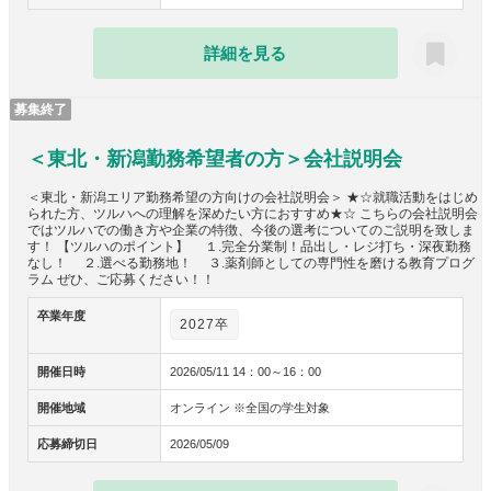
詳細を見る
募集終了
＜東北・新潟勤務希望者の方＞会社説明会
＜東北・新潟エリア勤務希望の方向けの会社説明会＞ ★☆就職活動をはじめ
られた方、ツルハへの理解を深めたい方におすすめ★☆ こちらの会社説明会
ではツルハでの働き方や企業の特徴、今後の選考についてのご説明を致しま
す！ 【ツルハのポイント】 １.完全分業制！品出し・レジ打ち・深夜勤務
なし！ ２.選べる勤務地！ ３.薬剤師としての専門性を磨ける教育プログ
ラム ぜひ、ご応募ください！！
卒業年度
2027卒
開催日時
2026/05/11 14：00～16：00
開催地域
オンライン ※全国の学生対象
応募締切日
2026/05/09