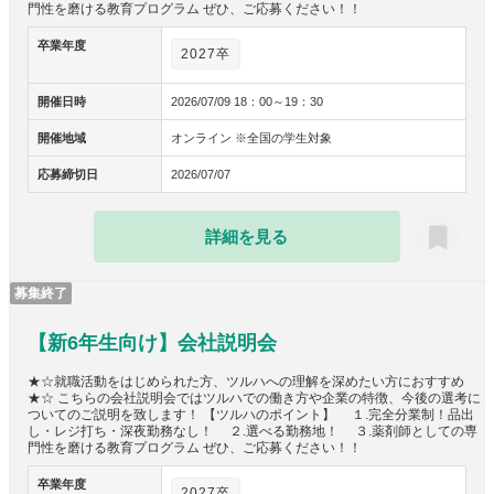
門性を磨ける教育プログラム ぜひ、ご応募ください！！
卒業年度
2027卒
開催日時
2026/07/09 18：00～19：30
開催地域
オンライン ※全国の学生対象
応募締切日
2026/07/07
詳細を見る
募集終了
【新6年生向け】会社説明会
★☆就職活動をはじめられた方、ツルハへの理解を深めたい方におすすめ
★☆ こちらの会社説明会ではツルハでの働き方や企業の特徴、今後の選考に
ついてのご説明を致します！ 【ツルハのポイント】 １.完全分業制！品出
し・レジ打ち・深夜勤務なし！ ２.選べる勤務地！ ３.薬剤師としての専
門性を磨ける教育プログラム ぜひ、ご応募ください！！
卒業年度
2027卒